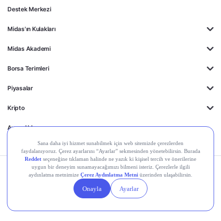
Destek Merkezi
Midas'ın Kulakları
Midas Akademi
Borsa Terimleri
Piyasalar
Kripto
Ayrıcalıklar
Kişisel Verilerin
Gizlilik
Yasal
Çerez
Korunması
Politikası
Duyurular
Ayarları
© 2026 Midas Finansal Teknolojiler A.Ş. Tüm hakları saklıdır.