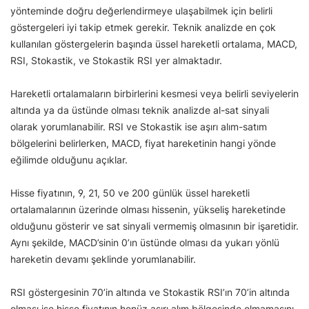
yönteminde doğru değerlendirmeye ulaşabilmek için belirli
göstergeleri iyi takip etmek gerekir. Teknik analizde en çok
kullanılan göstergelerin başında üssel hareketli ortalama, MACD,
RSI, Stokastik, ve Stokastik RSI yer almaktadır.
Hareketli ortalamaların birbirlerini kesmesi veya belirli seviyelerin
altında ya da üstünde olması teknik analizde al-sat sinyali
olarak yorumlanabilir. RSI ve Stokastik ise aşırı alım-satım
bölgelerini belirlerken, MACD, fiyat hareketinin hangi yönde
eğilimde olduğunu açıklar.
Hisse fiyatının, 9, 21, 50 ve 200 günlük üssel hareketli
ortalamalarının üzerinde olması hissenin, yükseliş hareketinde
olduğunu gösterir ve sat sinyali vermemiş olmasının bir işaretidir.
Aynı şekilde, MACD’sinin 0’ın üstünde olması da yukarı yönlü
hareketin devamı şeklinde yorumlanabilir.
RSI göstergesinin 70’in altında ve Stokastik RSI’ın 70’in altında
olması ise hisse fiyatının henüz aşırı alım bölgesinde olmamasını