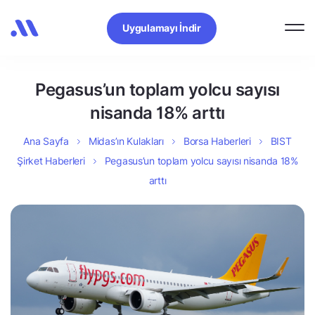
Uygulamayı İndir
Pegasus’un toplam yolcu sayısı
nisanda 18% arttı
Ana Sayfa
Midas’ın Kulakları
Borsa Haberleri
BIST
Şirket Haberleri
Pegasus’un toplam yolcu sayısı nisanda 18%
arttı