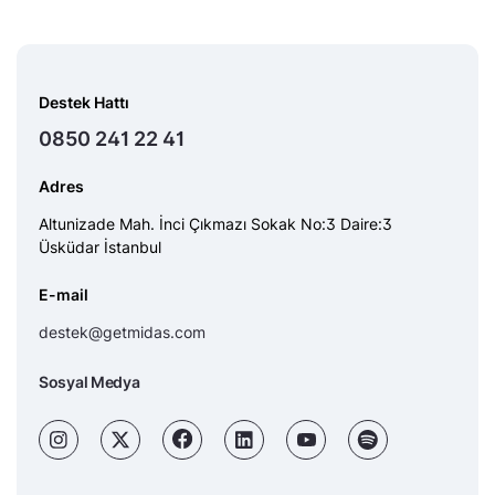
Destek Hattı
0850 241 22 41
Adres
Altunizade Mah. İnci Çıkmazı Sokak No:3 Daire:3
Üsküdar İstanbul
E-mail
destek@getmidas.com
Sosyal Medya