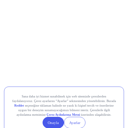
Al Sinyali Veren Hisseler
Koç Holding (KCHOL)
Odine Solutions (ODINE)
Ral Yatırım Holding (RALYH)
Europower Enerji ve Otomasyon (EUPWR)
Kardemir Karabük Demir Çelik Sanayi ve Ticaret (KRDMD)
Aksa Akrilik Kimya Sanayii (AKSA)
Teknik Analiz Nedir?