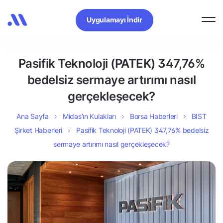
Uygulamayı İndir
Pasifik Teknoloji (PATEK) 347,76%
bedelsiz sermaye artırımı nasıl
gerçekleşecek?
Ana Sayfa
Midas’ın Kulakları
Borsa Haberleri
BIST
Şirket Haberleri
Pasifik Teknoloji (PATEK) 347,76% bedelsiz
sermaye artırımı nasıl gerçekleşecek?