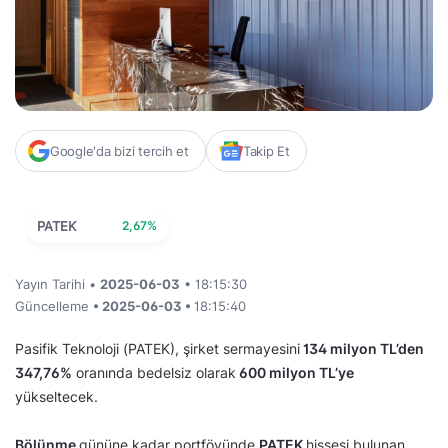
Google'da bizi tercih et
Takip Et
PATEK
2,67%
Yayın Tarihi •
2025-06-03
• 18:15:30
Güncelleme
• 2025-06-03 •
18:15:40
Pasifik Teknoloji (PATEK), şirket sermayesini
134 milyon TL’den
347,76%
oranında bedelsiz olarak
600 milyon TL’ye
yükseltecek.
Bölünme
gününe kadar portföyünde
PATEK
hissesi bulunan