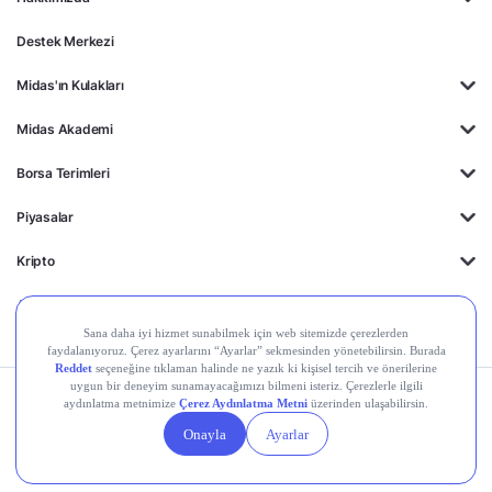
Destek Merkezi
Midas'ın Kulakları
Midas Akademi
Borsa Terimleri
Piyasalar
Kripto
Ayrıcalıklar
Kişisel Verilerin
Gizlilik
Yasal
Çerez
Korunması
Politikası
Duyurular
Ayarları
© 2026 Midas Finansal Teknolojiler A.Ş. Tüm hakları saklıdır.