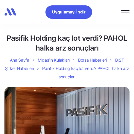
Uygulamayı İndir
Pasifik Holding kaç lot verdi? PAHOL
halka arz sonuçları
Ana Sayfa
Midas’ın Kulakları
Borsa Haberleri
BIST
Şirket Haberleri
Pasifik Holding kaç lot verdi? PAHOL halka arz
sonuçları