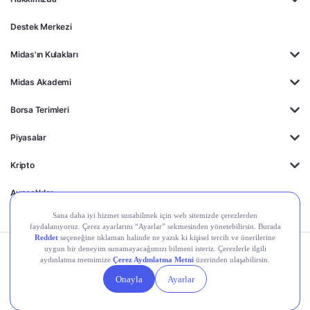
Destek Merkezi
Midas'ın Kulakları
Midas Akademi
Borsa Terimleri
Piyasalar
Kripto
Ayrıcalıklar
Kişisel Verilerin
Gizlilik
Yasal
Çerez
Korunması
Politikası
Duyurular
Ayarları
© 2026 Midas Finansal Teknolojiler A.Ş. Tüm hakları saklıdır.