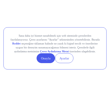
Ral Yatırım Holding (RALYH)
Europower Enerji ve Otomasyon (EUPWR)
Kardemir Karabük Demir Çelik Sanayi ve Ticaret (KRDMD)
Aksa Akrilik Kimya Sanayii (AKSA)
Teknik Analiz Nedir?