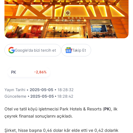
Google'da bizi tercih et
Takip Et
PK
-2,86%
Yayın Tarihi •
2025-05-05
• 18:28:32
Güncelleme
• 2025-05-05 •
18:28:42
Otel ve tatil köyü işletmecisi Park Hotels & Resorts (
PK
), ilk
çeyrek finansal sonuçlarını açıkladı.
Şirket, hisse başına 0,46 dolar kâr elde etti ve 0,42 dolarlık