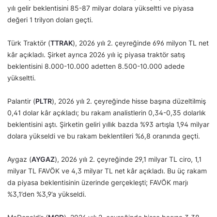
yılı gelir beklentisini 85-87 milyar dolara yükseltti ve piyasa
değeri 1 trilyon doları geçti.
Türk Traktör (
TTRAK
), 2026 yılı 2. çeyreğinde 696 milyon TL net
kâr açıkladı. Şirket ayrıca 2026 yılı iç piyasa traktör satış
beklentisini 8.000-10.000 adetten 8.500-10.000 adede
yükseltti.
Palantir (
PLTR
), 2026 yılı 2. çeyreğinde hisse başına düzeltilmiş
0,41 dolar kâr açıkladı; bu rakam analistlerin 0,34-0,35 dolarlık
beklentisini aştı. Şirketin geliri yıllık bazda %93 artışla 1,94 milyar
dolara yükseldi ve bu rakam beklentileri %6,8 oranında geçti.
Aygaz (
AYGAZ
), 2026 yılı 2. çeyreğinde 29,1 milyar TL ciro, 1,1
milyar TL FAVÖK ve 4,3 milyar TL net kâr açıkladı. Bu üç rakam
da piyasa beklentisinin üzerinde gerçekleşti; FAVÖK marjı
%3,1’den %3,9’a yükseldi.