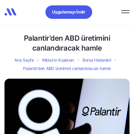
Uygulamayı İndir
Palantir’den ABD üretimini
canlandıracak hamle
Ana Sayfa
Midas’ın Kulakları
Borsa Haberleri
Palantir’den ABD üretimini canlandıracak hamle