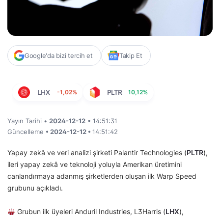
Google'da bizi tercih et
Takip Et
LHX
-1,02%
PLTR
10,12%
Yayın Tarihi •
2024-12-12
• 14:51:31
Güncelleme
• 2024-12-12 •
14:51:42
Yapay zekâ ve veri analizi şirketi Palantir Technologies (
PLTR
),
ileri yapay zekâ ve teknoloji yoluyla Amerikan üretimini
canlandırmaya adanmış şirketlerden oluşan ilk Warp Speed
grubunu açıkladı.
Grubun ilk üyeleri Anduril Industries, L3Harris (
LHX
),