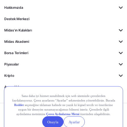
Hakkımızda
Destek Merkezi
Midas'ın Kulakları
Midas Akademi
Borsa Terimleri
Piyasalar
Kripto
Ayrıcalıklar
Kişisel Verilerin
Gizlilik
Yasal
Çerez
Korunması
Politikası
Duyurular
Ayarları