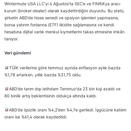
Wintermute USA LLC’yi 6 Ağustos’ta SEC’e ve FINRA’ya aracı
kurum (broker-dealer) olarak kaydettirdiğini duyurdu. Bu statü,
şirketin ABD’de hisse senedi ve opsiyon işlemleri yapmasına,
borsa yatırım fonlarına (ETF) likidite sağlamasına ve kendi
hesabına dijital varlık menkul kıymetlerini takas etmesine imkân
tanıyor.
Veri gündemi
TÜİK verilerine göre temmuz ayında enflasyon aylık bazda
%1,78 artarken, yıllık bazda %31,75 oldu.
ABD’de tarım dışı istihdam Temmuz’da 23 bin kişi azaldı ve
80 binlik artış beklentisinin oldukça altında kaldı.
ABD’de işsizlik oranı %4,2’den %4,1’e geriledi. İşgücüne katılım
oranı ise %61,4 olarak kaydedildi.