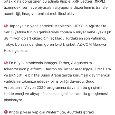
ortaklığına dönüştüren bu adımla Ripple, XRP Ledger (
XRPL
)
üzerindeki sermaye piyasaları altyapısına düzenlenmiş transfer
acenteliği, ihraç ve teminat mobilitesi ekliyor.
Japonya’nın yene endeksli stablecoin’i JPYC, 6 Ağustos’ta
Seri B yatırım turunu genişleterek toplam 6 milyar yene (yaklaşık
38 milyon dolar) çıkardığını açıkladı. Turdaki en son yatırımcı,
Tokyo borsasında işlem gören lojistik şirketi AZ-COM Maruwa
Holdings oldu.
En büyük stablecoin ihraççısı Tether, 6 Ağustos’ta
tokenizasyon platformu Hadron by Tether aracılığıyla, First Data
ve BKN301 ile birlikte Suudi Arabistan’da kurumsal gayrimenkul
varlıklarını tokenize edecek bir iş birliği duyurdu. Suudi
Arabistan’ın Vizyon 2030 programına dayanan bu girişimin
ileride enerji ve altyapı finansmanı gibi alanlara da genişlemesi
planlanıyor.
Kripto piyasa yapıcısı Wintermute, ABD’deki iştiraki