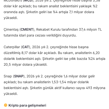
McDonald’s (
MCD
), 2026 yılı 2. çeyreğinde hisse başına 3,38
dolar kâr açıkladı; bu rakam analist beklentisini yaklaşık %2
oranında aştı. Şirketin geliri ise %4 artışla 7,1 milyar dolara
yükseldi.
Çimentaş (
CMENT
), Rekabet Kurulu tarafından 37,4 milyon TL
tutarında idari para cezası verildiğini duyurdu.
Caterpillar (
CAT
), 2026 yılı 2. çeyreğinde hisse başına
düzeltilmiş 8,17 dolar kâr açıkladı. Bu rakam, analistlerin 6,20
dolarlık beklentisini aştı. Şirketin geliri ise yıllık bazda %24 artışla
20,5 milyar dolara yükseldi.
Snap (
SNAP
), 2026 yılı 2. çeyreğinde 1,6 milyar dolar gelir
açıkladı; bu rakam analistlerin 1,53-1,54 milyar dolarlık
beklentisini aştı. Şirketin günlük aktif kullanıcı sayısı 493 milyona
yükseldi.
Kripto para gelişmeleri