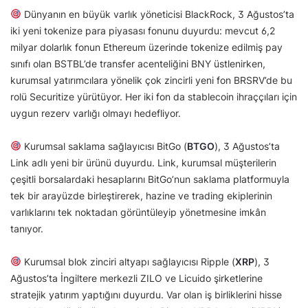
Dünyanın en büyük varlık yöneticisi BlackRock, 3 Ağustos’ta
iki yeni tokenize para piyasası fonunu duyurdu: mevcut 6,2
milyar dolarlık fonun Ethereum üzerinde tokenize edilmiş pay
sınıfı olan BSTBL’de transfer acenteliğini BNY üstlenirken,
kurumsal yatırımcılara yönelik çok zincirli yeni fon BRSRV’de bu
rolü Securitize yürütüyor. Her iki fon da stablecoin ihraççıları için
uygun rezerv varlığı olmayı hedefliyor.
Kurumsal saklama sağlayıcısı BitGo (
BTGO
), 3 Ağustos’ta
Link adlı yeni bir ürünü duyurdu. Link, kurumsal müşterilerin
çeşitli borsalardaki hesaplarını BitGo’nun saklama platformuyla
tek bir arayüzde birleştirerek, hazine ve trading ekiplerinin
varlıklarını tek noktadan görüntüleyip yönetmesine imkân
tanıyor.
Kurumsal blok zinciri altyapı sağlayıcısı Ripple (
XRP
), 3
Ağustos’ta İngiltere merkezli ZILO ve Licuido şirketlerine
stratejik yatırım yaptığını duyurdu. Var olan iş birliklerini hisse