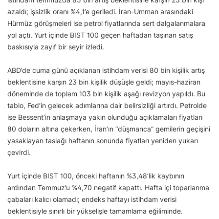
azaldı; işsizlik oranı %4,1’e geriledi. İran-Umman arasındaki
Hürmüz görüşmeleri ise petrol fiyatlarında sert dalgalanmalara
yol açtı. Yurt içinde BIST 100 geçen haftadan taşınan satış
baskısıyla zayıf bir seyir izledi.
ABD’de cuma günü açıklanan istihdam verisi 80 bin kişilik artış
beklentisine karşın 23 bin kişilik düşüşle geldi; mayıs-haziran
döneminde de toplam 103 bin kişilik aşağı revizyon yapıldı. Bu
tablo, Fed’in gelecek adımlarına dair belirsizliği artırdı. Petrolde
ise Bessent’in anlaşmaya yakın olunduğu açıklamaları fiyatları
80 doların altına çekerken, İran’ın “düşmanca” gemilerin geçişini
yasaklayan taslağı haftanın sonunda fiyatları yeniden yukarı
çevirdi.
Yurt içinde BIST 100, önceki haftanın %3,48’lik kaybının
ardından Temmuz’u %4,70 negatif kapattı. Hafta içi toparlanma
çabaları kalıcı olamadı; endeks haftayı istihdam verisi
beklentisiyle sınırlı bir yükselişle tamamlama eğiliminde.