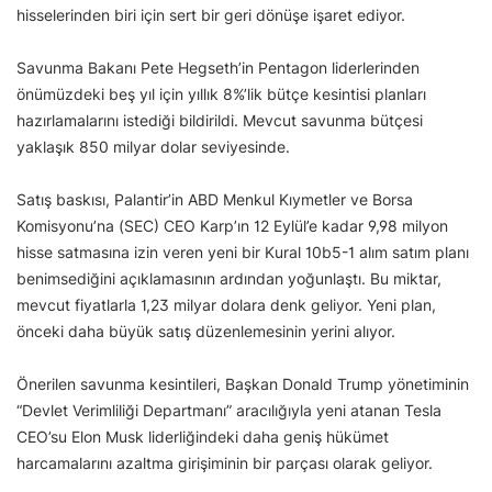
hisselerinden biri için sert bir geri dönüşe işaret ediyor.
Savunma Bakanı Pete Hegseth’in Pentagon liderlerinden
önümüzdeki beş yıl için yıllık 8%’lik bütçe kesintisi planları
hazırlamalarını istediği bildirildi. Mevcut savunma bütçesi
yaklaşık 850 milyar dolar seviyesinde.
Satış baskısı, Palantir’in ABD Menkul Kıymetler ve Borsa
Komisyonu’na (SEC) CEO Karp’ın 12 Eylül’e kadar 9,98 milyon
hisse satmasına izin veren yeni bir Kural 10b5-1 alım satım planı
benimsediğini açıklamasının ardından yoğunlaştı. Bu miktar,
mevcut fiyatlarla 1,23 milyar dolara denk geliyor. Yeni plan,
önceki daha büyük satış düzenlemesinin yerini alıyor.
Önerilen savunma kesintileri, Başkan Donald Trump yönetiminin
“Devlet Verimliliği Departmanı” aracılığıyla yeni atanan Tesla
CEO’su Elon Musk liderliğindeki daha geniş hükümet
harcamalarını azaltma girişiminin bir parçası olarak geliyor.