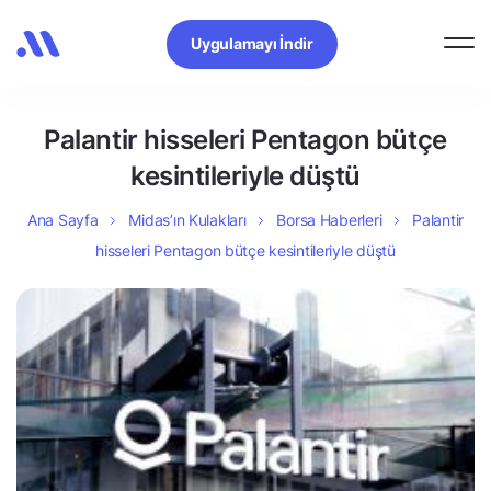
Uygulamayı İndir
Palantir hisseleri Pentagon bütçe
kesintileriyle düştü
Ana Sayfa
Midas’ın Kulakları
Borsa Haberleri
Palantir
hisseleri Pentagon bütçe kesintileriyle düştü