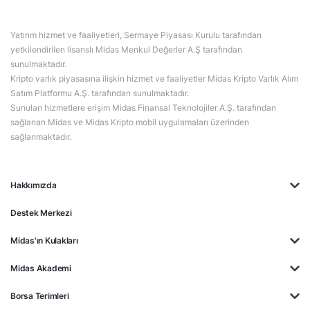
LLY
THYAO
UBER
SHOP