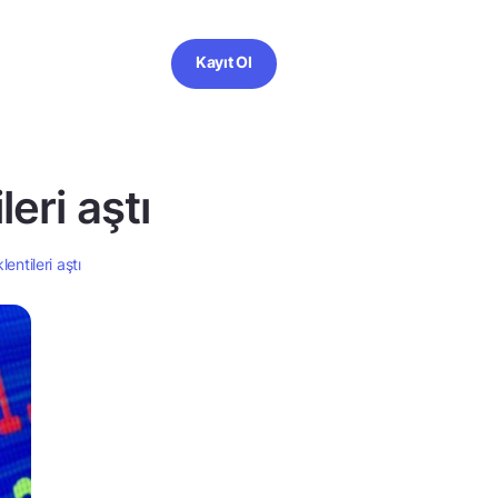
Kayıt Ol
eri aştı
entileri aştı