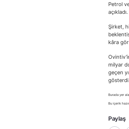
Petrol v
açıkladı.
Şirket, h
beklenti
kâra gör
Ovintiv’i
milyar d
geçen yı
gösterdi
Burada yer ala
Bu içerik hazı
Paylaş