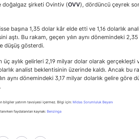
e doğalgaz şirketi Ovintiv (
OVV
), dördüncü çeyrek son
isse başına 1,35 dolar kâr elde etti ve 1,16 dolarlık anal
sini aştı. Bu rakam, geçen yılın aynı dönemindeki 2,35 
e düşüş gösterdi.
n üç aylık gelirleri 2,19 milyar dolar olarak gerçekleşti 
olarlık analist beklentisinin üzerinde kaldı. Ancak bu 
lın aynı dönemindeki 3,17 milyar dolarlık gelire göre d
.
n bilgiler yatırım tavsiyesi içermez. Bilgi için:
Midas Sorumluluk Beyanı
rlanırken faydalanılan kaynak:
Benzinga