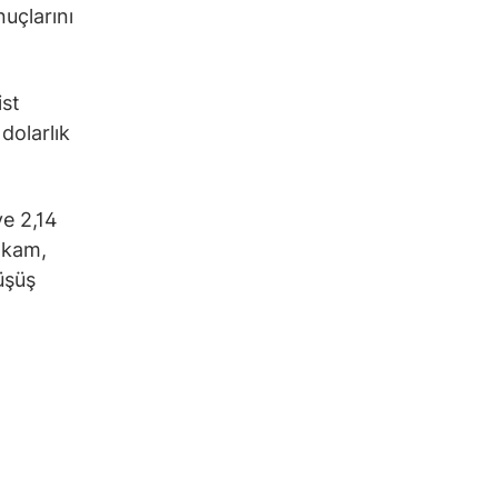
uçlarını
ist
dolarlık
ve 2,14
rakam,
üşüş