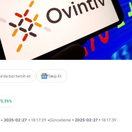
'da bizi tercih et
Takip Et
V
3,35%
i •
2025-02-27
• 18:17:29
•
Güncelleme
• 2025-02-27 •
18:17:39