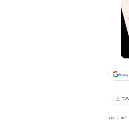
Google
OV
Yayın Tarih