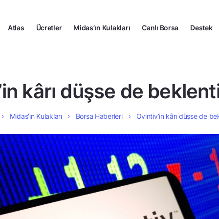
Atlas
Ücretler
Midas’ın Kulakları
Canlı Borsa
Destek
’in kârı düşse de beklentil
Midas’ın Kulakları
Borsa Haberleri
Ovintiv’in kârı düşse de bekl