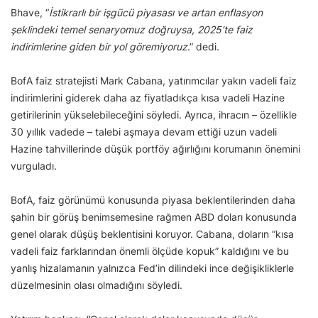
Bhave, “
İstikrarlı bir işgücü piyasası ve artan enflasyon
şeklindeki temel senaryomuz doğruysa, 2025’te faiz
indirimlerine giden bir yol göremiyoruz
.” dedi.
BofA faiz stratejisti Mark Cabana, yatırımcılar yakın vadeli faiz
indirimlerini giderek daha az fiyatladıkça kısa vadeli Hazine
getirilerinin yükselebileceğini söyledi. Ayrıca, ihracın – özellikle
30 yıllık vadede – talebi aşmaya devam ettiği uzun vadeli
Hazine tahvillerinde düşük portföy ağırlığını korumanın önemini
vurguladı.
BofA, faiz görünümü konusunda piyasa beklentilerinden daha
şahin bir görüş benimsemesine rağmen ABD doları konusunda
genel olarak düşüş beklentisini koruyor. Cabana, doların “kısa
vadeli faiz farklarından önemli ölçüde kopuk” kaldığını ve bu
yanlış hizalamanın yalnızca Fed’in dilindeki ince değişikliklerle
düzelmesinin olası olmadığını söyledi.