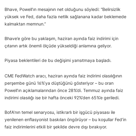
Bhave, Powell’ın mesajının net olduğunu söyledi: “Belirsizlik
yüksek ve Fed, daha fazla netlik sağlanana kadar beklemede
kalmaktan memnun.”
Bhave’e göre bu yaklaşım, haziran ayında faiz indirimi için
çıtanın artık önemli ölçüde yükseldiği anlamına geliyor.
Piyasa beklentileri de bu değişimi yansıtmaya başladı.
CME FedWatch aracı, haziran ayında faiz indirimi olasılığının
perşembe günü 16%’ya düştüğünü gösteriyor – bu oran
Powell’ın açıklamalarından önce 28%’di. Temmuz ayında faiz
indirimi olasılığı ise bir hafta önceki 92%’den 65%’e geriledi.
BofA’nın temel senaryosu, istikrarlı bir işgücü piyasası ile
yenilenen enflasyonist baskıları öngörüyor – bu koşullar Fed’in
faiz indirimlerini etkili bir şekilde devre dışı bırakıyor.