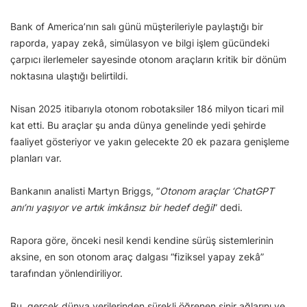
Bank of America’nın salı günü müşterileriyle paylaştığı bir
raporda, yapay zekâ, simülasyon ve bilgi işlem gücündeki
çarpıcı ilerlemeler sayesinde otonom araçların kritik bir dönüm
noktasına ulaştığı belirtildi.
Nisan 2025 itibarıyla otonom robotaksiler 186 milyon ticari mil
kat etti. Bu araçlar şu anda dünya genelinde yedi şehirde
faaliyet gösteriyor ve yakın gelecekte 20 ek pazara genişleme
planları var.
Bankanın analisti Martyn Briggs, “
Otonom araçlar ‘ChatGPT
anı’nı yaşıyor ve artık imkânsız bir hedef değil
” dedi.
Rapora göre, önceki nesil kendi kendine sürüş sistemlerinin
aksine, en son otonom araç dalgası “fiziksel yapay zekâ”
tarafından yönlendiriliyor.
Bu, gerçek dünya verilerinden sürekli öğrenen sinir ağlarını ve