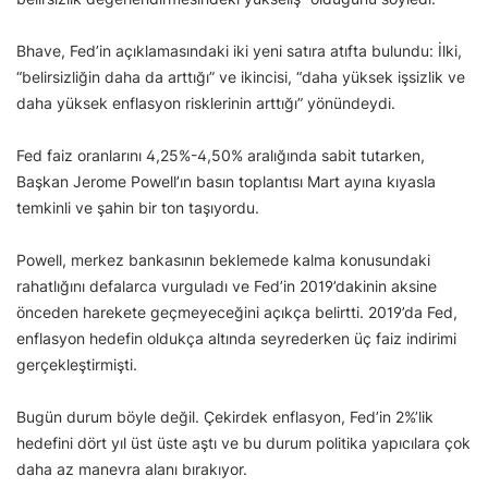
Bhave, Fed’in açıklamasındaki iki yeni satıra atıfta bulundu: İlki,
“belirsizliğin daha da arttığı” ve ikincisi, “daha yüksek işsizlik ve
daha yüksek enflasyon risklerinin arttığı” yönündeydi.
Fed faiz oranlarını 4,25%-4,50% aralığında sabit tutarken,
Başkan Jerome Powell’ın basın toplantısı Mart ayına kıyasla
temkinli ve şahin bir ton taşıyordu.
Powell, merkez bankasının beklemede kalma konusundaki
rahatlığını defalarca vurguladı ve Fed’in 2019’dakinin aksine
önceden harekete geçmeyeceğini açıkça belirtti. 2019’da Fed,
enflasyon hedefin oldukça altında seyrederken üç faiz indirimi
gerçekleştirmişti.
Bugün durum böyle değil. Çekirdek enflasyon, Fed’in 2%’lik
hedefini dört yıl üst üste aştı ve bu durum politika yapıcılara çok
daha az manevra alanı bırakıyor.