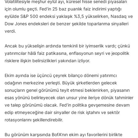
Volatilitesiyle meşhur eylül ayı, küresel hisse senedi piyasaları
için olumlu geçti. Fed’in 25 baz puanlık faiz indirimi yaptığı
eylülde S&P 500 endeksi yaklaşık %3,5 yükselirken, Nasdaq ve
Dow Jones endeksleri de benzer şekilde toparlanma sinyalleri
verdi.
Ancak bu yükselişin ardında temkinli bir iyimserlik vardı; çünkü
yatırımcılar hâlâ faiz patikasına, enflasyonun seyri ve jeopolitik
risklere ilişkin belirsizlikleri yakından izliyor.
Ekim ayında ise üçüncü çeyrek bilanço dönemi yatırımcı
odağının merkezine yerleşti. Büyük şirketlerden gelecek
sonuçların genel görünümü teyit etmesi beklenirken, piyasanın
esas yönünü belirleyecek olan unsur yine ileriye dönük tahminler
ve talep görünümü olacak. Fed’in politika gevşemesine devam
edip etmeyeceğine dair sinyaller de risk iştahını ve sektör
rotasyonlarını şekillendirebilir.
Bu görünüm karşısında BofA’nın ekim ayı favorilerini birlikte