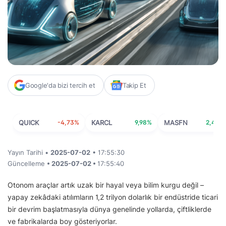
Google'da bizi tercih et
Takip Et
QUICK
-4,73%
KARCL
9,98%
MASFN
2,44%
Yayın Tarihi •
2025-07-02
• 17:55:30
Güncelleme
• 2025-07-02 •
17:55:40
Otonom araçlar artık uzak bir hayal veya bilim kurgu değil –
yapay zekâdaki atılımların 1,2 trilyon dolarlık bir endüstride ticari
bir devrim başlatmasıyla dünya genelinde yollarda, çiftliklerde
ve fabrikalarda boy gösteriyorlar.