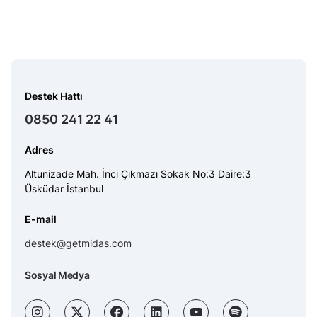
Destek Hattı
0850 241 22 41
Adres
Altunizade Mah. İnci Çıkmazı Sokak No:3 Daire:3
Üsküdar İstanbul
E-mail
destek@getmidas.com
Sosyal Medya