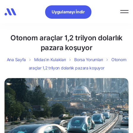
Uygulamayı İndir
Otonom araçlar 1,2 trilyon dolarlık
pazara koşuyor
Ana Sayfa
Midas’ın Kulakları
Borsa Yorumları
Otonom
araçlar 1,2 trilyon dolarlık pazara koşuyor