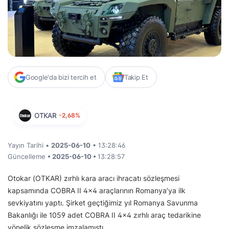
Google'da bizi tercih et
Takip Et
OTKAR
-2,68%
Yayın Tarihi •
2025-06-10
• 13:28:46
Güncelleme
• 2025-06-10 •
13:28:57
Otokar (OTKAR) zırhlı kara aracı ihracatı sözleşmesi
kapsamında COBRA II 4×4 araçlarının Romanya’ya ilk
sevkiyatını yaptı. Şirket geçtiğimiz yıl Romanya Savunma
Bakanlığı ile 1059 adet COBRA II 4×4 zırhlı araç tedarikine
yönelik sözleşme imzalamıştı.