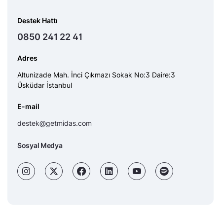
Destek Hattı
0850 241 22 41
Adres
Altunizade Mah. İnci Çıkmazı Sokak No:3 Daire:3
Üsküdar İstanbul
E-mail
destek@getmidas.com
Sosyal Medya