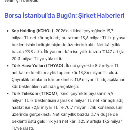
senin için derledik.
Borsa İstanbul’da Bugün: Şirket Haberleri
Koç Holding (KCHOL)
, 2026’nın ikinci çeyreğinde 19,7
milyar TL net kâr açıkladı; bu rakam 13,6 milyar TL’lik piyasa
beklentisinin belirgin biçimde üzerinde kaldı. Net kâr yıllık
bazda %93 arttı. İlk yarı net kârı ise yıllık bazda %147 artışla
20,3 milyar TL’ye yükseldi.
Türk Hava Yolları (THYAO)
, İkinci çeyrekte 8,9 milyar TL
net kâr elde etti; 6 aylık toplam kâr 18,86 milyar TL oldu.
Çeyreklik ortalama kâr beklentisi 11,9 milyar TL idi, açıklanan
kâr beklentilerin altında gerçekleşti.
Türk Telekom (TTKOM)
, İkinci çeyrekte piyasanın 4,9
milyar TL’lik beklentisini aşarak 6 milyar TL net kâr açıkladı;
hasılat ise 72,8 milyar TL ile 70,7 milyar TL’lik konsensüsün
üzerinde gerçekleşti. Net kâr yıllık bazda %7,4 düşse de
beklenti üstü geldi; ilk yarı net kârı %25,9 artışla 17,2 milyar
TL’ye ulaştı.