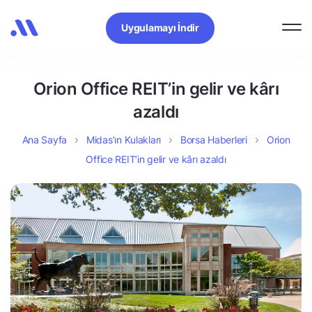
Uygulamayı İndir
Orion Office REIT’in gelir ve kârı
azaldı
Ana Sayfa
Midas’ın Kulakları
Borsa Haberleri
Orion
Office REIT’in gelir ve kârı azaldı