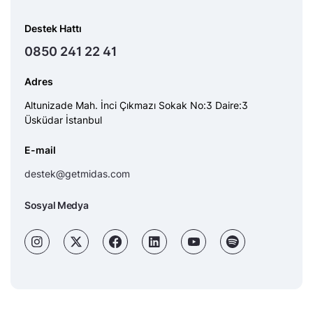
Destek Hattı
0850 241 22 41
Adres
Altunizade Mah. İnci Çıkmazı Sokak No:3 Daire:3
Üsküdar İstanbul
E-mail
destek@getmidas.com
Sosyal Medya