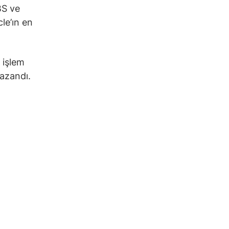
BS ve
le’ın en
 işlem
azandı.