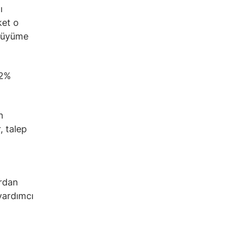
ı
ket o
 büyüme
62%
n
, talep
ardan
yardımcı