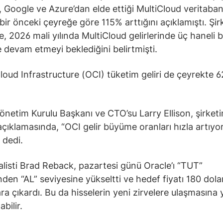
Google ve Azure’dan elde ettiği MultiCloud veritaban
 bir önceki çeyreğe göre 115% arttığını açıklamıştı. Şir
 2026 mali yılında MultiCloud gelirlerinde üç haneli
devam etmeyi beklediğini belirtmişti.
loud Infrastructure (OCI) tüketim geliri de çeyrekte 
önetim Kurulu Başkanı ve CTO’su Larry Ellison, şirketi
çıklamasında, “OCI gelir büyüme oranları hızla artıyor
 dedi.
nalisti Brad Reback, pazartesi günü Oracle’ı “TUT”
nden “AL” seviyesine yükseltti ve hedef fiyatı 180 dol
ra çıkardı. Bu da hisselerin yeni zirvelere ulaşmasına 
abilir.