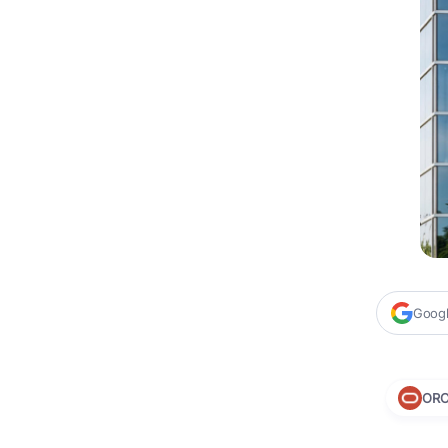
Google
ORC