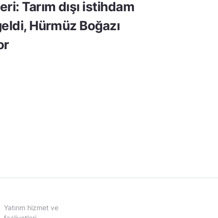
ri: Tarım dışı istihdam
geldi, Hürmüz Boğazı
or
Yatırım hizmet ve
faaliyetleri,