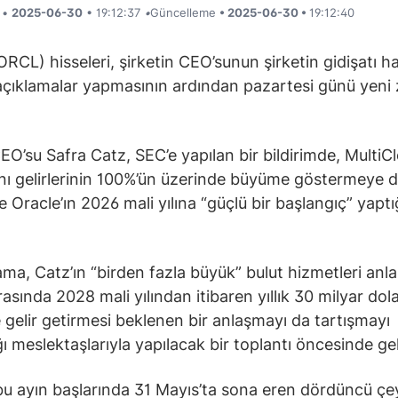
i •
2025-06-30
• 19:12:37
•
Güncelleme
• 2025-06-30 •
19:12:40
ORCL) hisseleri, şirketin CEO’sunun şirketin gidişatı 
açıklamalar yapmasının ardından pazartesi günü yeni z
EO’su Safra Catz, SEC’e yapılan bir bildirimde, MultiC
nı gelirlerinin 100%’ün üzerinde büyüme göstermeye
e Oracle’ın 2026 mali yılına “güçlü bir başlangıç” yaptı
ama, Catz’ın “birden fazla büyük” bulut hizmetleri anl
asında 2028 mali yılından itibaren yıllık 30 milyar dola
 gelir getirmesi beklenen bir anlaşmayı da tartışmayı
ğı meslektaşlarıyla yapılacak bir toplantı öncesinde gel
bu ayın başlarında 31 Mayıs’ta sona eren dördüncü çe