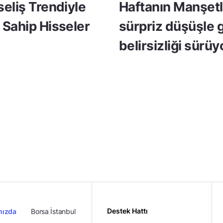
seliş Trendiyle
Haftanın Manşetle
 Sahip Hisseler
sürpriz düşüşle 
belirsizliği sürüy
Destek Hattı
mızda
Borsa İstanbul