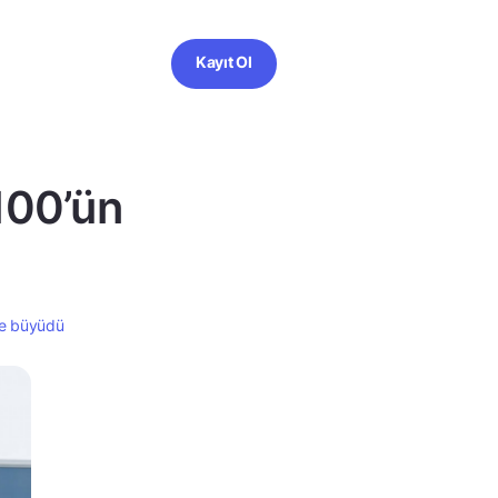
Kayıt Ol
 100’ün
nde büyüdü