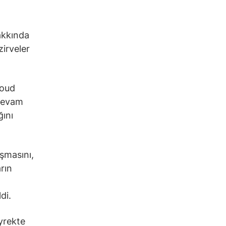
hakkında
irveler
loud
 devam
ğını
aşmasını,
rın
di.
yrekte