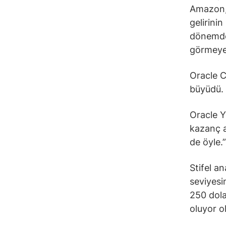
Amazon, 
gelirinin
dönemde,
görmeye 
Oracle C
büyüdü.
Oracle Y
kazanç a
de öyle.”
Stifel a
seviyesi
250 dola
oluyor ol