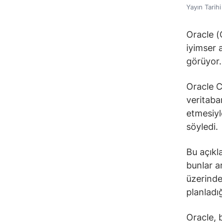
Yayın Tarih
Oracle (
iyimser 
görüyor.
Oracle C
veritaba
etmesiyl
söyledi.
Bu açıkl
bunlar ar
üzerinde
planladı
Oracle, 