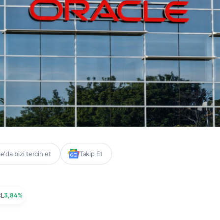
'da bizi tercih et
Takip Et
L
3,84%