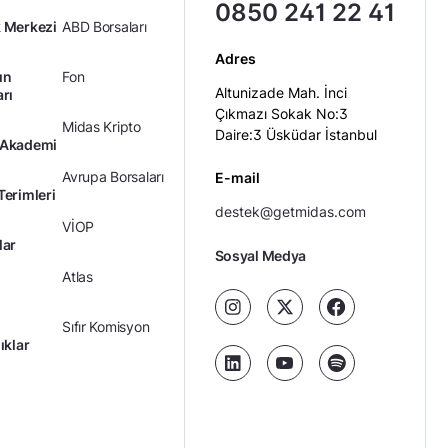
0850 241 22 41
 Merkezi
ABD Borsaları
Adres
ın
Fon
Altunizade Mah. İnci
arı
Çıkmazı Sokak No:3
Midas Kripto
Daire:3 Üsküdar İstanbul
 Akademi
Avrupa Borsaları
E-mail
Terimleri
destek@getmidas.com
VİOP
lar
Sosyal Medya
Atlas
Sıfır Komisyon
ıklar
Kredili Yatırım
Ücretler