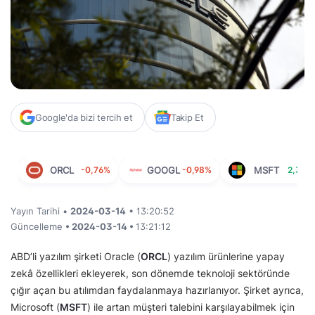
Google'da bizi tercih et
Takip Et
ORCL
-0,76%
GOOGL
-0,98%
MSFT
2,36%
Yayın Tarihi •
2024-03-14
• 13:20:52
Güncelleme
• 2024-03-14 •
13:21:12
ABD’li yazılım şirketi Oracle (
ORCL
) yazılım ürünlerine yapay
zekâ özellikleri ekleyerek, son dönemde teknoloji sektöründe
çığır açan bu atılımdan faydalanmaya hazırlanıyor. Şirket ayrıca,
Microsoft (
MSFT
) ile artan müşteri talebini karşılayabilmek için