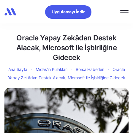
Uygulamayı İndir
Oracle Yapay Zekâdan Destek
Alacak, Microsoft ile İşbirliğine
Gidecek
Ana Sayfa
Midas’ın Kulakları
Borsa Haberleri
Oracle
Yapay Zekâdan Destek Alacak, Microsoft ile İşbirliğine Gidecek