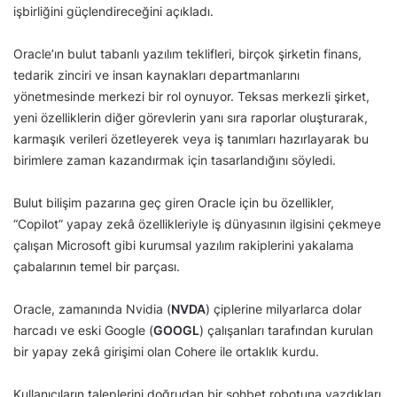
işbirliğini güçlendireceğini açıkladı.
Oracle’ın bulut tabanlı yazılım teklifleri, birçok şirketin finans,
tedarik zinciri ve insan kaynakları departmanlarını
yönetmesinde merkezi bir rol oynuyor. Teksas merkezli şirket,
yeni özelliklerin diğer görevlerin yanı sıra raporlar oluşturarak,
karmaşık verileri özetleyerek veya iş tanımları hazırlayarak bu
birimlere zaman kazandırmak için tasarlandığını söyledi.
Bulut bilişim pazarına geç giren Oracle için bu özellikler,
“Copilot” yapay zekâ özellikleriyle iş dünyasının ilgisini çekmeye
çalışan Microsoft gibi kurumsal yazılım rakiplerini yakalama
çabalarının temel bir parçası.
Oracle, zamanında Nvidia (
NVDA
) çiplerine milyarlarca dolar
harcadı ve eski Google (
GOOGL
) çalışanları tarafından kurulan
bir yapay zekâ girişimi olan Cohere ile ortaklık kurdu.
Kullanıcıların taleplerini doğrudan bir sohbet robotuna yazdıkları