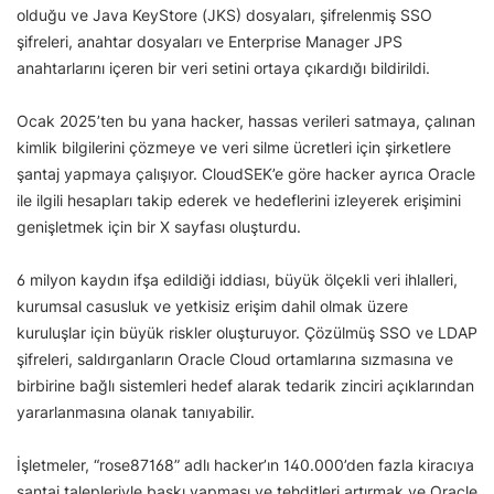
olduğu ve Java KeyStore (JKS) dosyaları, şifrelenmiş SSO
şifreleri, anahtar dosyaları ve Enterprise Manager JPS
anahtarlarını içeren bir veri setini ortaya çıkardığı bildirildi.
Ocak 2025’ten bu yana hacker, hassas verileri satmaya, çalınan
kimlik bilgilerini çözmeye ve veri silme ücretleri için şirketlere
şantaj yapmaya çalışıyor. CloudSEK’e göre hacker ayrıca Oracle
ile ilgili hesapları takip ederek ve hedeflerini izleyerek erişimini
genişletmek için bir X sayfası oluşturdu.
6 milyon kaydın ifşa edildiği iddiası, büyük ölçekli veri ihlalleri,
kurumsal casusluk ve yetkisiz erişim dahil olmak üzere
kuruluşlar için büyük riskler oluşturuyor. Çözülmüş SSO ve LDAP
şifreleri, saldırganların Oracle Cloud ortamlarına sızmasına ve
birbirine bağlı sistemleri hedef alarak tedarik zinciri açıklarından
yararlanmasına olanak tanıyabilir.
İşletmeler, “rose87168” adlı hacker’ın 140.000’den fazla kiracıya
şantaj talepleriyle baskı yapması ve tehditleri artırmak ve Oracle