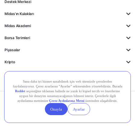
Destek Merkezi
Midas'ın Kulakları
Midas Akademi
Borsa Terimleri
Piyasalar
Kripto
Ayrıcalıklar
Kişisel Verilerin
Gizlilik
Yasal
Çerez
Korunması
Politikası
Duyurular
Ayarları
© 2026 Midas Finansal Teknolojiler A.Ş. Tüm hakları saklıdır.