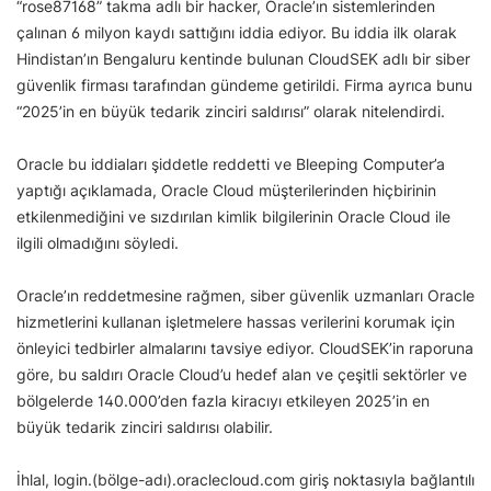
“rose87168” takma adlı bir hacker, Oracle’ın sistemlerinden
çalınan 6 milyon kaydı sattığını iddia ediyor. Bu iddia ilk olarak
Hindistan’ın Bengaluru kentinde bulunan CloudSEK adlı bir siber
güvenlik firması tarafından gündeme getirildi. Firma ayrıca bunu
“2025’in en büyük tedarik zinciri saldırısı” olarak nitelendirdi.
Oracle bu iddiaları şiddetle reddetti ve Bleeping Computer’a
yaptığı açıklamada, Oracle Cloud müşterilerinden hiçbirinin
etkilenmediğini ve sızdırılan kimlik bilgilerinin Oracle Cloud ile
ilgili olmadığını söyledi.
Oracle’ın reddetmesine rağmen, siber güvenlik uzmanları Oracle
hizmetlerini kullanan işletmelere hassas verilerini korumak için
önleyici tedbirler almalarını tavsiye ediyor. CloudSEK’in raporuna
göre, bu saldırı Oracle Cloud’u hedef alan ve çeşitli sektörler ve
bölgelerde 140.000’den fazla kiracıyı etkileyen 2025’in en
büyük tedarik zinciri saldırısı olabilir.
İhlal, login.(bölge-adı).oraclecloud.com giriş noktasıyla bağlantılı