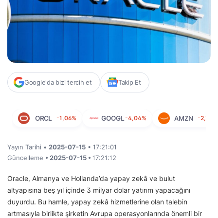
Google'da bizi tercih et
Takip Et
ORCL
-1,06%
GOOGL
-4,04%
AMZN
-2,19%
Yayın Tarihi •
2025-07-15
• 17:21:01
Güncelleme
• 2025-07-15 •
17:21:12
Oracle, Almanya ve Hollanda’da yapay zekâ ve bulut
altyapısına beş yıl içinde 3 milyar dolar yatırım yapacağını
duyurdu. Bu hamle, yapay zekâ hizmetlerine olan talebin
artmasıyla birlikte şirketin Avrupa operasyonlarında önemli bir