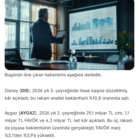
Bugünün öne çıkan haberlerini aşağıda derledik.
Disney (
DIS
), 2026 yılı 3. çeyreğinde hisse başına düzeltilmiş
kâr açıkladı; bu rakam analist beklentisini %10,8 oranında aştı.
Aygaz (
AYGAZ
), 2026 yılı 2. çeyreğinde 29,1 milyar TL ciro, 1,1
milyar TL FAVÖK ve 4,3 milyar TL net kâr açıkladı. Bu üç rakam
da piyasa beklentisinin üzerinde gerçekleşti; FAVÖK marjı
%3,1’den %3,9’a yükseldi.