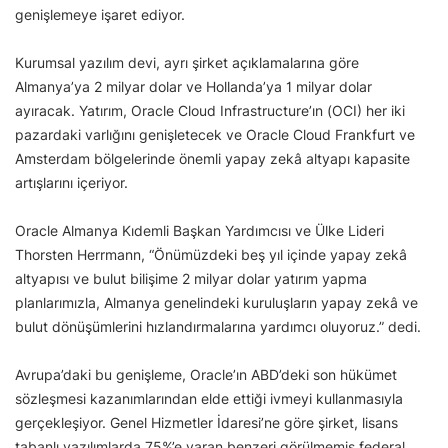
genişlemeye işaret ediyor.
Kurumsal yazılım devi, ayrı şirket açıklamalarına göre
Almanya’ya 2 milyar dolar ve Hollanda’ya 1 milyar dolar
ayıracak. Yatırım, Oracle Cloud Infrastructure’ın (OCI) her iki
pazardaki varlığını genişletecek ve Oracle Cloud Frankfurt ve
Amsterdam bölgelerinde önemli yapay zekâ altyapı kapasite
artışlarını içeriyor.
Oracle Almanya Kıdemli Başkan Yardımcısı ve Ülke Lideri
Thorsten Herrmann, “Önümüzdeki beş yıl içinde yapay zekâ
altyapısı ve bulut bilişime 2 milyar dolar yatırım yapma
planlarımızla, Almanya genelindeki kuruluşların yapay zekâ ve
bulut dönüşümlerini hızlandırmalarına yardımcı oluyoruz.” dedi.
Avrupa’daki bu genişleme, Oracle’ın ABD’deki son hükümet
sözleşmesi kazanımlarından elde ettiği ivmeyi kullanmasıyla
gerçekleşiyor. Genel Hizmetler İdaresi’ne göre şirket, lisans
tabanlı yazılımlarda 75%’e varan benzeri görülmemiş federal