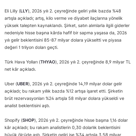
Eli Lilly (
LLY
), 2026 yılı 2. çeyreğinde geliri yıllık bazda %48
artışla açıkladı; artış, kilo verme ve diyabet ilaçlarına yönelik
yüksek talepten kaynaklandı. Şirket, satın alımlarla ilgili giderler
nedeniyle hisse başına kârda hafif bir sapma yaşasa da, 2026
yılı gelir beklentisini 85-87 milyar dolara yükseltti ve piyasa
değeri 1 trilyon doları geçti.
Türk Hava Yolları (
THYAO
), 2026 yılı 2. çeyreğinde 8,9 milyar TL
net kâr açıkladı.
Uber (
UBER
), 2026 yılı 2. çeyreğinde 14,19 milyar dolar gelir
açıkladı; bu rakam yıllık bazda %12 artışa işaret etti. Şirketin
brüt rezervasyonları %24 artışla 58 milyar dolara yükseldi ve
analist beklentisini aştı.
Shopify (
SHOP
), 2026 yılı 2. çeyreğinde hisse başına 1,16 dolar
kâr açıkladı; bu rakam analistlerin 0,30 dolarlık beklentisini
büyük ölçüde aştı. Şirketin geliri ise %34 artışla 3,58 milyar