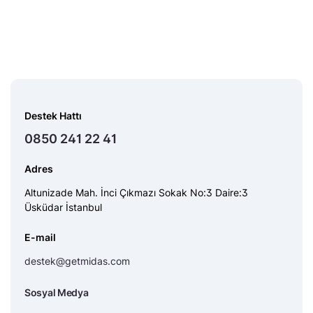
Destek Hattı
0850 241 22 41
Adres
Altunizade Mah. İnci Çıkmazı Sokak No:3 Daire:3
Üsküdar İstanbul
E-mail
destek@getmidas.com
Sosyal Medya