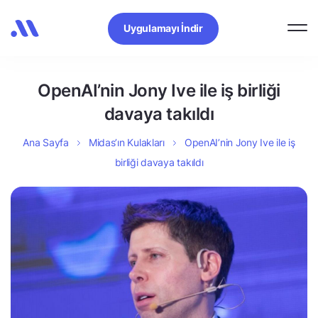
Uygulamayı İndir
OpenAI’nin Jony Ive ile iş birliği
davaya takıldı
Ana Sayfa
Midas’ın Kulakları
OpenAI’nin Jony Ive ile iş
birliği davaya takıldı