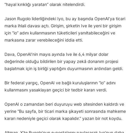
“hayal kırıklığı yaratan” olarak nitelendirdi.
Jason Rugolo liderliğindeki Iyo, bu ay başında OpenAI’ya ticari
marka ihlali davası açtı. Girişim, şirketin Ive ile yeni bir girişim
için “io” adını kullanmasının tüketicileri yanıltabileceğini ve
markasına zarar verebileceğini iddia etti.
Dava, OpenAI’nin mayıs ayında Ive ile 6,4 milyar dolar
değerinde olduğu bildirilen bir yapay zekâ donanım projesi
başlatmak için iş birliği yaptığını duyurmasının ardından geldi.
Bir federal yargıç, OpenAI ve bağlı kuruluşlarının “io” adını
kullanmasını yasaklayan geçici bir tedbir kararı verdi.
OpenAI o zamandan beri duyuruyu web sitesinden kaldırdı ve
yerine “Bu sayfa, bir ticari marka şikayeti sonrasında mahkeme
kararı nedeniyle geçici olarak kapalıdır.” yazan bir not koydu.
Altman, X’te Rugolo’nun e-postalarını paylaşarak Iyo’nun daha