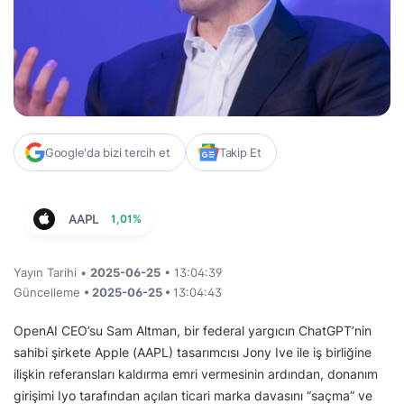
Google'da bizi tercih et
Takip Et
AAPL
1,01%
Yayın Tarihi •
2025-06-25
• 13:04:39
Güncelleme
• 2025-06-25 •
13:04:43
OpenAI CEO’su Sam Altman, bir federal yargıcın ChatGPT’nin
sahibi şirkete Apple (AAPL) tasarımcısı Jony Ive ile iş birliğine
ilişkin referansları kaldırma emri vermesinin ardından, donanım
girişimi Iyo tarafından açılan ticari marka davasını “saçma” ve