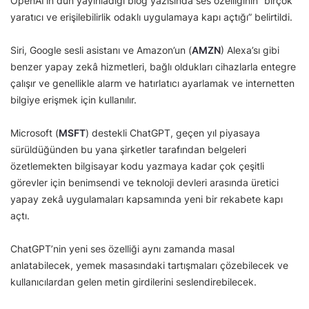
OpenAI’ın dün yayınladığı blog yazısında ses özelliğinin “birçok
yaratıcı ve erişilebilirlik odaklı uygulamaya kapı açtığı” belirtildi.
Siri, Google sesli asistanı ve Amazon’un (
AMZN
) Alexa’sı gibi
benzer yapay zekâ hizmetleri, bağlı oldukları cihazlarla entegre
çalışır ve genellikle alarm ve hatırlatıcı ayarlamak ve internetten
bilgiye erişmek için kullanılır.
Microsoft (
MSFT
) destekli ChatGPT, geçen yıl piyasaya
sürüldüğünden bu yana şirketler tarafından belgeleri
özetlemekten bilgisayar kodu yazmaya kadar çok çeşitli
görevler için benimsendi ve teknoloji devleri arasında üretici
yapay zekâ uygulamaları kapsamında yeni bir rekabete kapı
açtı.
ChatGPT’nin yeni ses özelliği aynı zamanda masal
anlatabilecek, yemek masasındaki tartışmaları çözebilecek ve
kullanıcılardan gelen metin girdilerini seslendirebilecek.