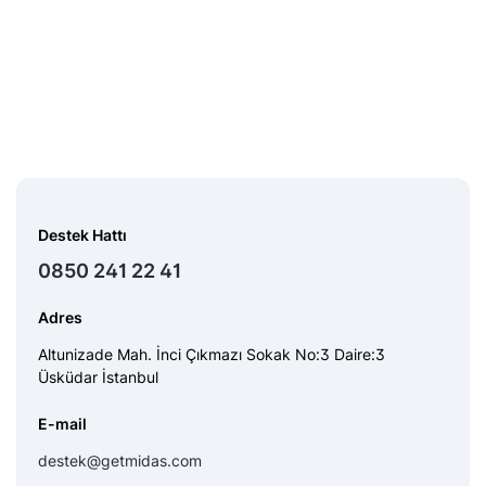
Beyanı
Destek Hattı
0850 241 22 41
Adres
Altunizade Mah. İnci Çıkmazı Sokak No:3 Daire:3
Üsküdar İstanbul
E-mail
destek@getmidas.com