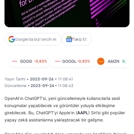
Google'da bizi tercih et
Takip Et
GOOG
-0,83%
GOOGL
-0,83%
AMZN
0,76%
Yayın Tarihi •
2023-09-26
• 11:08:41
Güncelleme
• 2023-09-26 •
11:08:43
OpenAI’ın ChatGPT’si, yeni güncellemeyle kullanıcılarla sesli
konuşmalar yapabilecek ve görüntüler yoluyla etkileşime
girebilecek. Bu, ChatGPT’yi Apple’ın (
AAPL
) Siri’si gibi popüler
yapay zekâ asistanlarına yaklaştıracak bir gelişme.