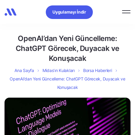
Uygulamayı İndir
OpenAI’dan Yeni Güncelleme:
ChatGPT Görecek, Duyacak ve
Konuşacak
Ana Sayfa
Midas’ın Kulakları
Borsa Haberleri
OpenAI’dan Yeni Güncelleme: ChatGPT Görecek, Duyacak ve
Konuşacak