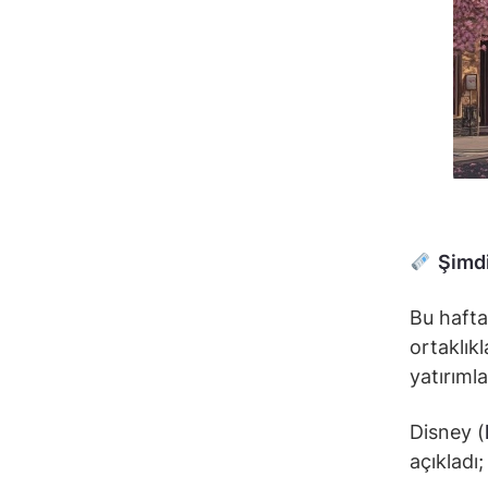
Şimdi
Bu hafta
ortaklıkl
yatırıml
Disney (
açıkladı