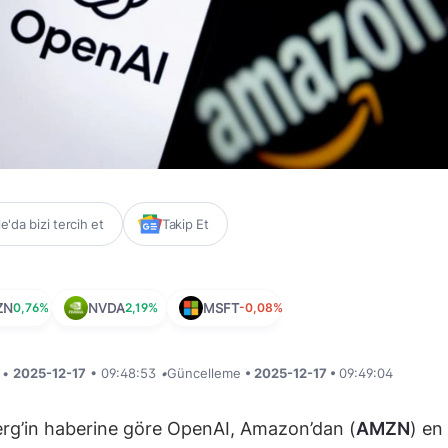
'da bizi tercih et
Takip Et
ZN
0,76%
NVDA
2,19%
MSFT
-0,08%
i •
2025-12-17
• 09:48:53
•
Güncelleme
• 2025-12-17 •
09:49:04
rg’in haberine göre OpenAI, Amazon’dan (
AMZN
) en