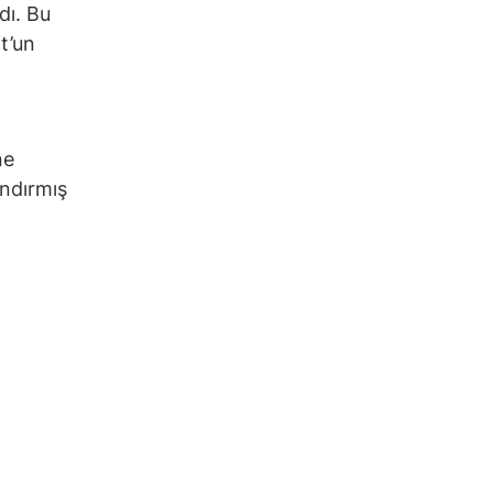
dı. Bu
t’un
ne
andırmış