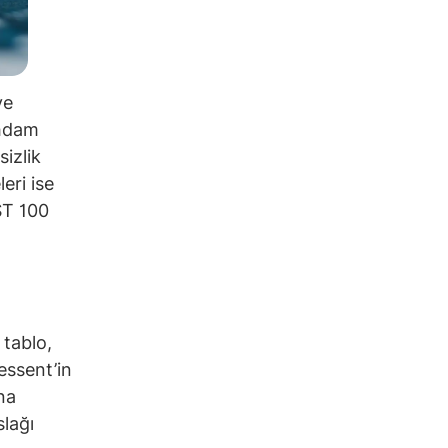
ve
ihdam
sizlik
eri ise
IST 100
 tablo,
Bessent’in
na
slağı