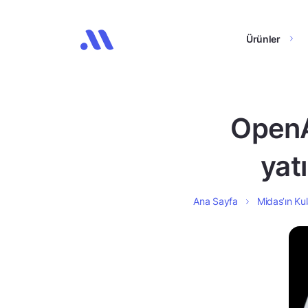
Ürünler
OpenA
yat
Ana Sayfa
Midas’ın Kul