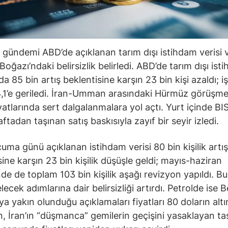
 gündemi ABD’de açıklanan tarım dışı istihdam verisi 
oğazı’ndaki belirsizlik belirledi. ABD’de tarım dışı ist
 85 bin artış beklentisine karşın 23 bin kişi azaldı; iş
,1’e geriledi. İran-Umman arasındaki Hürmüz görüşmel
iyatlarında sert dalgalanmalara yol açtı. Yurt içinde B
tadan taşınan satış baskısıyla zayıf bir seyir izledi.
uma günü açıklanan istihdam verisi 80 bin kişilik artış
sine karşın 23 bin kişilik düşüşle geldi; mayıs-haziran
e de toplam 103 bin kişilik aşağı revizyon yapıldı. Bu
lecek adımlarına dair belirsizliği artırdı. Petrolde ise 
a yakın olunduğu açıklamaları fiyatları 80 doların altı
, İran’ın “düşmanca” gemilerin geçişini yasaklayan ta