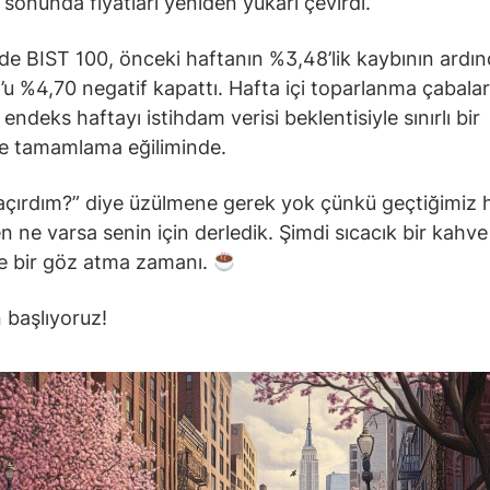
 sonunda fiyatları yeniden yukarı çevirdi.
nde BIST 100, önceki haftanın %3,48’lik kaybının ardı
 %4,70 negatif kapattı. Hafta içi toparlanma çabaları
endeks haftayı istihdam verisi beklentisiyle sınırlı bir
le tamamlama eğiliminde.
açırdım?” diye üzülmene gerek yok çünkü geçtiğimiz 
n ne varsa senin için derledik. Şimdi sıcacık bir kahve 
 bir göz atma zamanı.
 başlıyoruz!