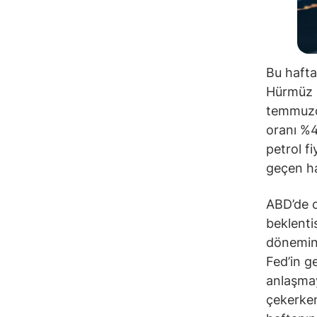
Bu hafta
Hürmüz B
temmuzda
oranı %4
petrol f
geçen haf
ABD’de c
beklenti
dönemind
Fed’in ge
anlaşmay
çekerken