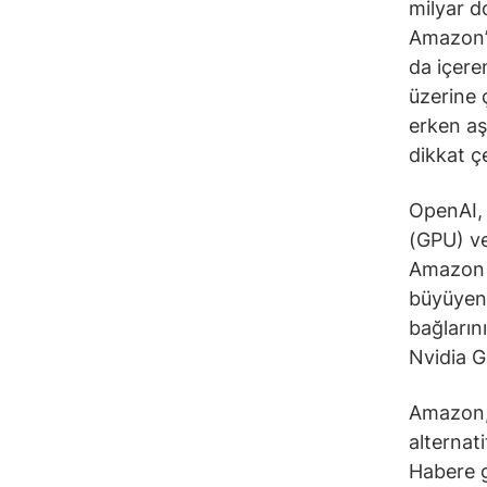
milyar d
Amazon’u
da içere
üzerine 
erken aş
dikkat ç
OpenAI, 
(GPU) ve
Amazon i
büyüyen
bağların
Nvidia G
Amazon, 
alternat
Habere g