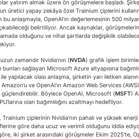
olar yatırım almak üzere ön görüşmelere başladı. Şirke
n üretici yapay zekâya özel Trainium çiplerini kullan
n bu anlaşmayla, OpenAI’ın değerlemesinin 500 milyar
çıkabileceği belirtiliyor. Ancak kaynaklar, görüşmeler
amada olduğunu ve nihai şartlarda değişiklik olabilec
ekiyor.
uzun zamandır Nvidia’nın (
NVDA
) grafik işlem birimle
 bunları sağlayan Microsoft Azure altyapısına bağımlı
le yapılacak olası anlaşma, şirketin yarı iletken alanı
 Amazon’u ve OpenAI’ın Amazon Web Services (AWS) 
ı güçlendirebilir. Böylece OpenAI, Microsoft (
MSFT
) A
PU’larına olan bağımlılığını azaltmayı hedefliyor.
Trainium çiplerinin Nvidia’nın pahalı ve yüksek enerji
iflerine göre daha ucuz ve verimli olduğunu iddia ediyo
öre, iki şirket arasındaki görüşmeler Ekim 2025’te, O