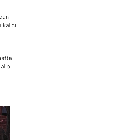
ndan
 kalıcı
hafta
alıp