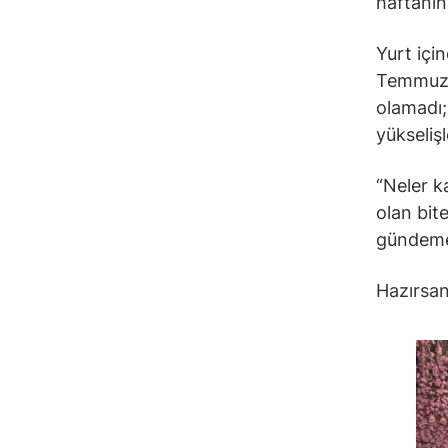
haftanın
Yurt içi
Temmuz’u
olamadı; 
yükseliş
“Neler k
olan bite
gündeme
Hazırsan