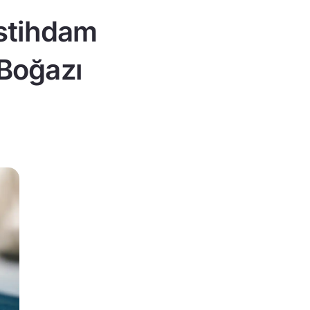
istihdam
 Boğazı