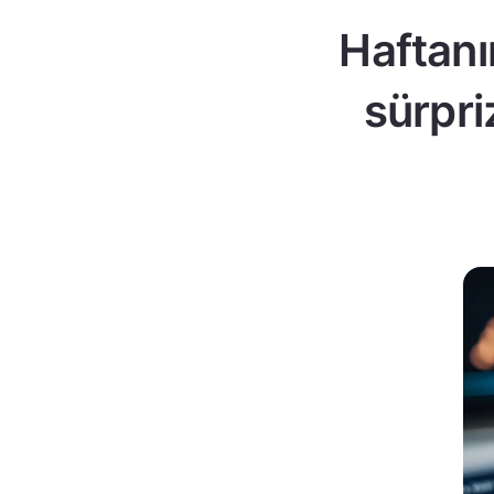
Haftanı
sürpri