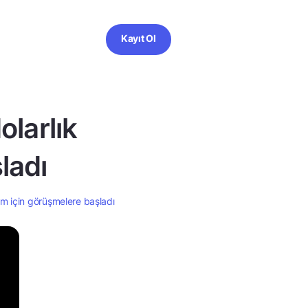
Kayıt Ol
larlık
ladı
ım için görüşmelere başladı