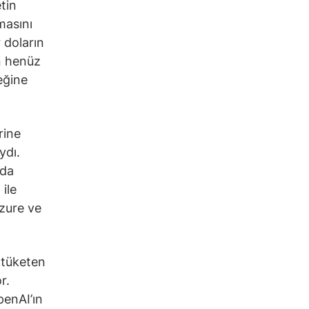
tin
masını
 doların
in henüz
eğine
rine
ydı.
nda
ile
zure ve
 tüketen
r.
penAI’ın