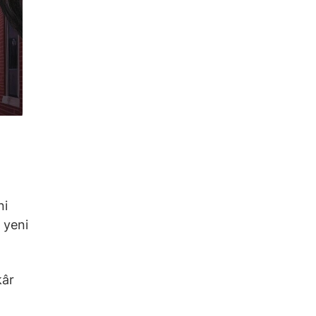
ni
 yeni
kâr