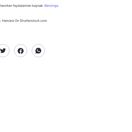
rlanırken faydalanılan kaynak:
Benzinga
k: Hamara On Shutterstock.com