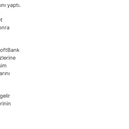
ını yaptı.
et
onra
SoftBank
zlerine
şim
rını
gelir
rinin