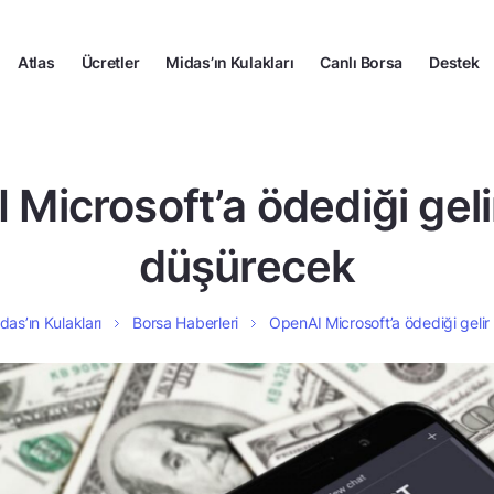
Atlas
Ücretler
Midas’ın Kulakları
Canlı Borsa
Destek
Microsoft’a ödediği geli
düşürecek
das’ın Kulakları
Borsa Haberleri
OpenAI Microsoft’a ödediği gelir