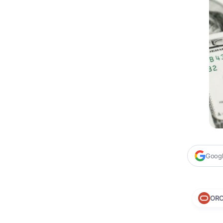
Google
ORC