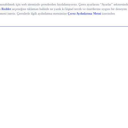
yali Veren Hisseler
Holding (KCHOL)
 Solutions (ODINE)
atırım Holding (RALYH)
power Enerji ve Otomasyon (EUPWR)
mir Karabük Demir Çelik Sanayi ve Ticaret (KRDMD)
Akrilik Kimya Sanayii (AKSA)