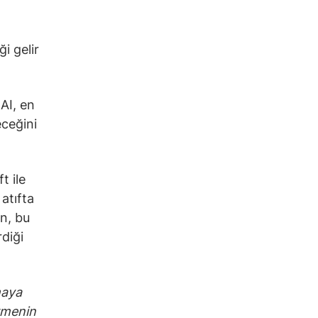
ği gelir
AI, en
eceğini
t ile
atıfta
ın, bu
diği
maya
rmenin