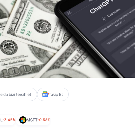
'da bizi tercih et
Takip Et
L
-3,45%
MSFT
-0,56%