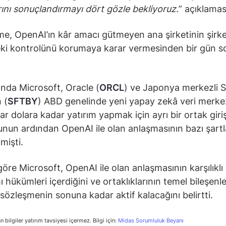
arını sonuçlandırmayı dört gözle bekliyoruz.
” açıklamas
me, OpenAI’ın kâr amacı gütmeyen ana şirketinin şirk
ki kontrolünü korumaya karar vermesinden bir gün s
nda Microsoft, Oracle (
ORCL
) ve Japonya merkezli 
 (
SFTBY
) ABD genelinde yeni yapay zekâ veri merke
ar dolara kadar yatırım yapmak için ayrı bir ortak giri
nun ardından OpenAI ile olan anlaşmasının bazı şartla
mişti.
öre Microsoft, OpenAI ile olan anlaşmasının karşılıklı 
 hükümleri içerdiğini ve ortaklıklarının temel bileşenle
sözleşmenin sonuna kadar aktif kalacağını belirtti.
n bilgiler yatırım tavsiyesi içermez. Bilgi için:
Midas Sorumluluk Beyanı