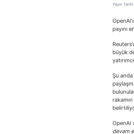
Yayın Tarih
OpenAI’ı
payını en
Reuters’
büyük de
yatırımcı
Şu anda 
paylaşma
bulunular
rakamın 
belirtiliy
OpenAI s
devam e