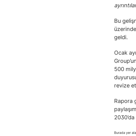
ayrıntıl
Bu geliş
üzerinde
geldi.
Ocak ayı
Group’un
500 mily
duyurusu
revize et
Rapora g
paylaşımı
2030’da 
Burada yer ala