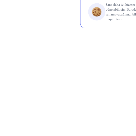
Al Sin
Koç 
Odine
Ral Y
Euro
Karde
Aksa 