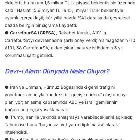
elde etti; bu rakam 1,5 milyar TL’lik piyasa beklentisinin üzerinde
kaldı. Hasılat 15,6 milyar TL ile 15,1 milyar TL’lik beklentiyle
uyumlu gerçekleşti; kâr yıllık bazda %41 daralsa da çeyreksel
bazda belirgin bir sıçrama kaydetti.
●
CarrefourSA (CRFSA)
, Rekabet Kurulu, A101’in
CarrefourSA’yı devralmasına şartlı onay verdi; 48 mağazanın (10
A101, 38 CarrefourSA) elden çıkarılması ve istihdamın 3 yıl
korunması şartı getirildi.
Devr-i Alem: Dünyada Neler Oluyor?
● İran ve Umman, Hürmüz Boğazı’ndaki gemi trafiğini
yönetmek amacıyla “merkezi bir geçiş koridoru” oluşturmayı
planlıyor; anlaşma kapsamında ABD ve İsrail gemilerinin
boğazdan geçişi yasaklanacak.
● Trump, İran ile yakında anlaşmaya varabileceklerini açıkladı;
Tahran ise bunu “başarısız bir tiyatro diplomasisi” olarak
nitelendirdi.
● Petrol fiyatları, Hürmüz Boğazı’na yönelik yeni kısıtlama