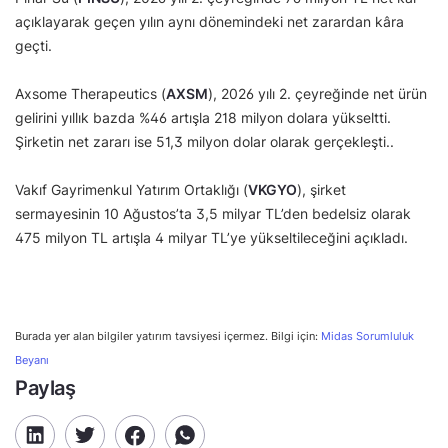
açıklayarak geçen yılın aynı dönemindeki net zarardan kâra
geçti.
Axsome Therapeutics (
AXSM
), 2026 yılı 2. çeyreğinde net ürün
gelirini yıllık bazda %46 artışla 218 milyon dolara yükseltti.
Şirketin net zararı ise 51,3 milyon dolar olarak gerçekleşti..
Vakıf Gayrimenkul Yatırım Ortaklığı (
VKGYO
), şirket
sermayesinin 10 Ağustos’ta 3,5 milyar TL’den bedelsiz olarak
475 milyon TL artışla 4 milyar TL’ye yükseltileceğini açıkladı.
Burada yer alan bilgiler yatırım tavsiyesi içermez. Bilgi için:
Midas Sorumluluk
Beyanı
Paylaş