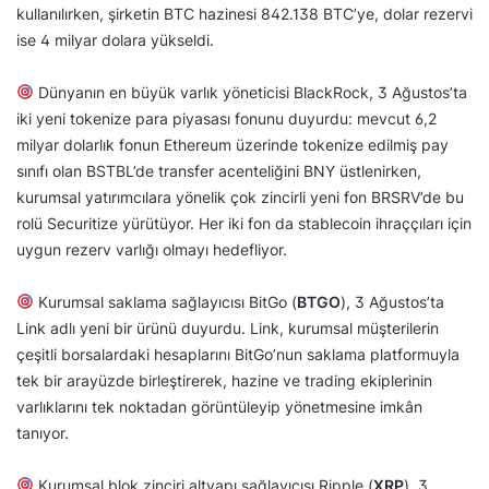
kullanılırken, şirketin BTC hazinesi 842.138 BTC’ye, dolar rezervi
ise 4 milyar dolara yükseldi.
Dünyanın en büyük varlık yöneticisi BlackRock, 3 Ağustos’ta
iki yeni tokenize para piyasası fonunu duyurdu: mevcut 6,2
milyar dolarlık fonun Ethereum üzerinde tokenize edilmiş pay
sınıfı olan BSTBL’de transfer acenteliğini BNY üstlenirken,
kurumsal yatırımcılara yönelik çok zincirli yeni fon BRSRV’de bu
rolü Securitize yürütüyor. Her iki fon da stablecoin ihraççıları için
uygun rezerv varlığı olmayı hedefliyor.
Kurumsal saklama sağlayıcısı BitGo (
BTGO
), 3 Ağustos’ta
Link adlı yeni bir ürünü duyurdu. Link, kurumsal müşterilerin
çeşitli borsalardaki hesaplarını BitGo’nun saklama platformuyla
tek bir arayüzde birleştirerek, hazine ve trading ekiplerinin
varlıklarını tek noktadan görüntüleyip yönetmesine imkân
tanıyor.
Kurumsal blok zinciri altyapı sağlayıcısı Ripple (
XRP
), 3