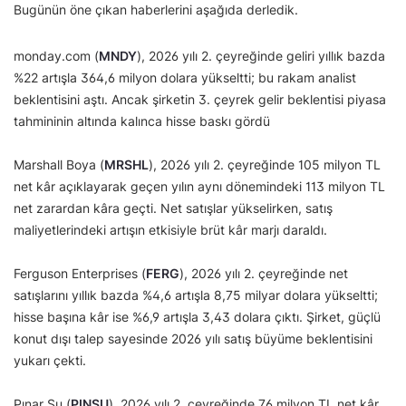
Bugünün öne çıkan haberlerini aşağıda derledik.
monday.com (
MNDY
), 2026 yılı 2. çeyreğinde geliri yıllık bazda
%22 artışla 364,6 milyon dolara yükseltti; bu rakam analist
beklentisini aştı. Ancak şirketin 3. çeyrek gelir beklentisi piyasa
tahmininin altında kalınca hisse baskı gördü
Marshall Boya (
MRSHL
), 2026 yılı 2. çeyreğinde 105 milyon TL
net kâr açıklayarak geçen yılın aynı dönemindeki 113 milyon TL
net zarardan kâra geçti. Net satışlar yükselirken, satış
maliyetlerindeki artışın etkisiyle brüt kâr marjı daraldı.
Ferguson Enterprises (
FERG
), 2026 yılı 2. çeyreğinde net
satışlarını yıllık bazda %4,6 artışla 8,75 milyar dolara yükseltti;
hisse başına kâr ise %6,9 artışla 3,43 dolara çıktı. Şirket, güçlü
konut dışı talep sayesinde 2026 yılı satış büyüme beklentisini
yukarı çekti.
Pınar Su (
PINSU
), 2026 yılı 2. çeyreğinde 76 milyon TL net kâr