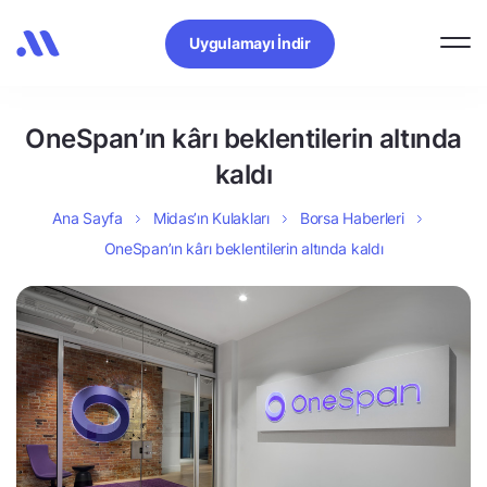
Uygulamayı İndir
OneSpan’ın kârı beklentilerin altında
kaldı
Ana Sayfa
Midas’ın Kulakları
Borsa Haberleri
OneSpan’ın kârı beklentilerin altında kaldı