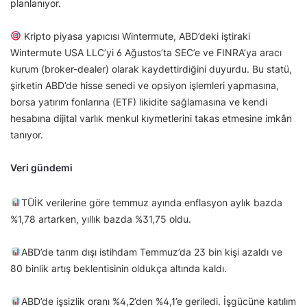
planlanıyor.
Kripto piyasa yapıcısı Wintermute, ABD’deki iştiraki
Wintermute USA LLC’yi 6 Ağustos’ta SEC’e ve FINRA’ya aracı
kurum (broker-dealer) olarak kaydettirdiğini duyurdu. Bu statü,
şirketin ABD’de hisse senedi ve opsiyon işlemleri yapmasına,
borsa yatırım fonlarına (ETF) likidite sağlamasına ve kendi
hesabına dijital varlık menkul kıymetlerini takas etmesine imkân
tanıyor.
Veri gündemi
TÜİK verilerine göre temmuz ayında enflasyon aylık bazda
%1,78 artarken, yıllık bazda %31,75 oldu.
ABD’de tarım dışı istihdam Temmuz’da 23 bin kişi azaldı ve
80 binlik artış beklentisinin oldukça altında kaldı.
ABD’de işsizlik oranı %4,2’den %4,1’e geriledi. İşgücüne katılım