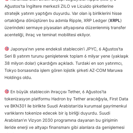
Ağustos’ta İngiltere merkezli ZILO ve Licuido şirketlerine
stratejik yatırım yaptığını duyurdu. Var olan iş birliklerini hisse
ortaklığına dönüştüren bu adımla Ripple, XRP Ledger (
XRPL
)
üzerindeki sermaye piyasaları altyapısına düzenlenmiş transfer
acenteliği, ihraç ve teminat mobilitesi ekliyor.
Japonya’nın yene endeksli stablecoin’i JPYC, 6 Ağustos’ta
Seri B yatırım turunu genişleterek toplam 6 milyar yene (yaklaşık
38 milyon dolar) çıkardığını açıkladı. Turdaki en son yatırımcı,
Tokyo borsasında işlem gören lojistik şirketi AZ-COM Maruwa
Holdings oldu.
En büyük stablecoin ihraççısı Tether, 6 Ağustos’ta
tokenizasyon platformu Hadron by Tether aracılığıyla, First Data
ve BKN301 ile birlikte Suudi Arabistan’da kurumsal gayrimenkul
varlıklarını tokenize edecek bir iş birliği duyurdu. Suudi
Arabistan’ın Vizyon 2030 programına dayanan bu girişimin
ileride enerji ve altyapı finansmanı gibi alanlara da genişlemesi