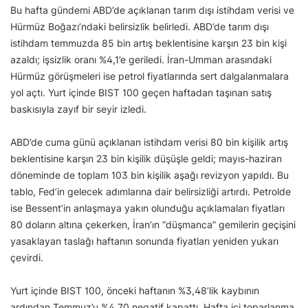
Bu hafta gündemi ABD’de açıklanan tarım dışı istihdam verisi ve
Hürmüz Boğazı’ndaki belirsizlik belirledi. ABD’de tarım dışı
istihdam temmuzda 85 bin artış beklentisine karşın 23 bin kişi
azaldı; işsizlik oranı %4,1’e geriledi. İran-Umman arasındaki
Hürmüz görüşmeleri ise petrol fiyatlarında sert dalgalanmalara
yol açtı. Yurt içinde BIST 100 geçen haftadan taşınan satış
baskısıyla zayıf bir seyir izledi.
ABD’de cuma günü açıklanan istihdam verisi 80 bin kişilik artış
beklentisine karşın 23 bin kişilik düşüşle geldi; mayıs-haziran
döneminde de toplam 103 bin kişilik aşağı revizyon yapıldı. Bu
tablo, Fed’in gelecek adımlarına dair belirsizliği artırdı. Petrolde
ise Bessent’in anlaşmaya yakın olunduğu açıklamaları fiyatları
80 doların altına çekerken, İran’ın “düşmanca” gemilerin geçişini
yasaklayan taslağı haftanın sonunda fiyatları yeniden yukarı
çevirdi.
Yurt içinde BIST 100, önceki haftanın %3,48’lik kaybının
ardından Temmuz’u %4,70 negatif kapattı. Hafta içi toparlanma