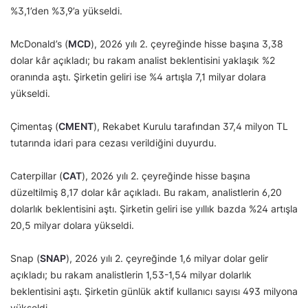
%3,1’den %3,9’a yükseldi.
McDonald’s (
MCD
), 2026 yılı 2. çeyreğinde hisse başına 3,38
dolar kâr açıkladı; bu rakam analist beklentisini yaklaşık %2
oranında aştı. Şirketin geliri ise %4 artışla 7,1 milyar dolara
yükseldi.
Çimentaş (
CMENT
), Rekabet Kurulu tarafından 37,4 milyon TL
tutarında idari para cezası verildiğini duyurdu.
Caterpillar (
CAT
), 2026 yılı 2. çeyreğinde hisse başına
düzeltilmiş 8,17 dolar kâr açıkladı. Bu rakam, analistlerin 6,20
dolarlık beklentisini aştı. Şirketin geliri ise yıllık bazda %24 artışla
20,5 milyar dolara yükseldi.
Snap (
SNAP
), 2026 yılı 2. çeyreğinde 1,6 milyar dolar gelir
açıkladı; bu rakam analistlerin 1,53-1,54 milyar dolarlık
beklentisini aştı. Şirketin günlük aktif kullanıcı sayısı 493 milyona
yükseldi.