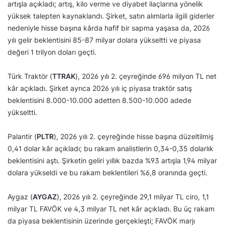
artışla açıkladı; artış, kilo verme ve diyabet ilaçlarına yönelik
yüksek talepten kaynaklandı. Şirket, satın alımlarla ilgili giderler
nedeniyle hisse başına kârda hafif bir sapma yaşasa da, 2026
yılı gelir beklentisini 85-87 milyar dolara yükseltti ve piyasa
değeri 1 trilyon doları geçti.
Türk Traktör (
TTRAK
), 2026 yılı 2. çeyreğinde 696 milyon TL net
kâr açıkladı. Şirket ayrıca 2026 yılı iç piyasa traktör satış
beklentisini 8.000-10.000 adetten 8.500-10.000 adede
yükseltti.
Palantir (
PLTR
), 2026 yılı 2. çeyreğinde hisse başına düzeltilmiş
0,41 dolar kâr açıkladı; bu rakam analistlerin 0,34-0,35 dolarlık
beklentisini aştı. Şirketin geliri yıllık bazda %93 artışla 1,94 milyar
dolara yükseldi ve bu rakam beklentileri %6,8 oranında geçti.
Aygaz (
AYGAZ
), 2026 yılı 2. çeyreğinde 29,1 milyar TL ciro, 1,1
milyar TL FAVÖK ve 4,3 milyar TL net kâr açıkladı. Bu üç rakam
da piyasa beklentisinin üzerinde gerçekleşti; FAVÖK marjı