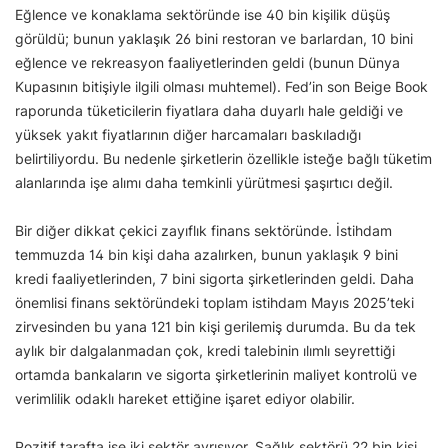
Eğlence ve konaklama sektöründe ise 40 bin kişilik düşüş
görüldü; bunun yaklaşık 26 bini restoran ve barlardan, 10 bini
eğlence ve rekreasyon faaliyetlerinden geldi (bunun Dünya
Kupasının bitişiyle ilgili olması muhtemel). Fed’in son Beige Book
raporunda tüketicilerin fiyatlara daha duyarlı hale geldiği ve
yüksek yakıt fiyatlarının diğer harcamaları baskıladığı
belirtiliyordu. Bu nedenle şirketlerin özellikle isteğe bağlı tüketim
alanlarında işe alımı daha temkinli yürütmesi şaşırtıcı değil.
Bir diğer dikkat çekici zayıflık finans sektöründe. İstihdam
temmuzda 14 bin kişi daha azalırken, bunun yaklaşık 9 bini
kredi faaliyetlerinden, 7 bini sigorta şirketlerinden geldi. Daha
önemlisi finans sektöründeki toplam istihdam Mayıs 2025’teki
zirvesinden bu yana 121 bin kişi gerilemiş durumda. Bu da tek
aylık bir dalgalanmadan çok, kredi talebinin ılımlı seyrettiği
ortamda bankaların ve sigorta şirketlerinin maliyet kontrolü ve
verimlilik odaklı hareket ettiğine işaret ediyor olabilir.
Pozitif tarafta ise iki sektör ayrışıyor. Sağlık sektörü 22 bin kişi