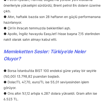
önerileriyle yükselişini sürdürdü; Brent petrol 84 doların üzerine
çıktı.
● Altın, haftalık bazda son 28 haftanın en güçlü performansına
hazırlanıyor.
● Çin’in ihracatı temmuzda beklentileri aştı.
● Apollo, İngiliz havayolu EasyJet’i hisse başına 7,15 sterlinden
nakit olarak satın almayı kabul etti.
Memleketten Sesler: Türkiye’de Neler
Oluyor?
● Borsa İstanbul’da BIST 100 endeksi güne yatay bir seyirle
(%0,00) 13.798,82 puandan başladı.
● Dolar/TL 47,70, euro/TL ise 55,01 seviyesinden işlem
görüyor.
● Ons altın %1,12 artışla 4.287 dolara yükseldi. Gram altın ise
6.523 TL.