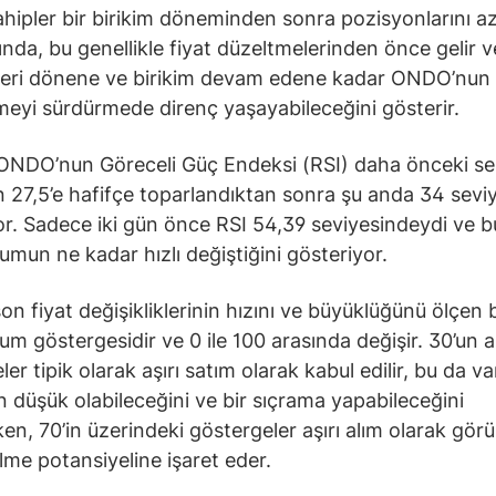
hipler bir birikim döneminden sonra pozisyonlarını a
ında, bu genellikle fiyat düzeltmelerinden önce gelir v
geri dönene ve birikim devam edene kadar ONDO’nun 
meyi sürdürmede direnç yaşayabileceğini gösterir.
ONDO’nun Göreceli Güç Endeksi (RSI) daha önceki ser
 27,5’e hafifçe toparlandıktan sonra şu anda 34 sevi
r. Sadece iki gün önce RSI 54,39 seviyesindeydi ve b
un ne kadar hızlı değiştiğini gösteriyor.
on fiyat değişikliklerinin hızını ve büyüklüğünü ölçen b
 göstergesidir ve 0 ile 100 arasında değişir. 30’un a
er tipik olarak aşırı satım olarak kabul edilir, bu da va
n düşük olabileceğini ve bir sıçrama yapabileceğini
en, 70’in üzerindeki göstergeler aşırı alım olarak görül
ilme potansiyeline işaret eder.