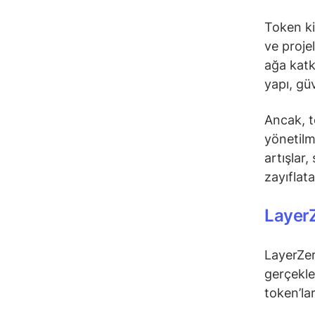
Token ki
ve proje
ağa katk
yapı, güv
Ancak, to
yönetilm
artışlar,
zayıflatab
Layer
LayerZer
gerçekle
token’la