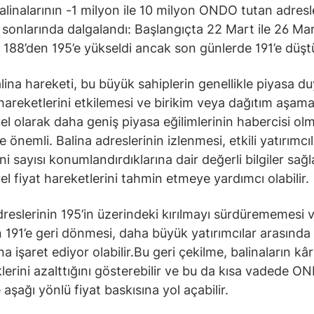
inalarının -1 milyon ile 10 milyon ONDO tutan adresle
 sonlarında dalgalandı: Başlangıçta 22 Mart ile 26 Ma
 188’den 195’e yükseldi ancak son günlerde 191’e düşt
ina hareketi, bu büyük sahiplerin genellikle piyasa duya
 hareketlerini etkilemesi ve birikim veya dağıtım aşama
el olarak daha geniş piyasa eğilimlerinin habercisi ol
 önemli. Balina adreslerinin izlenmesi, etkili yatırımcıl
ni sayısı konumlandırdıklarına dair değerli bilgiler sağ
el fiyat hareketlerini tahmin etmeye yardımcı olabilir.
dreslerinin 195’in üzerindeki kırılmayı sürdürememesi 
 191’e geri dönmesi, daha büyük yatırımcılar arasında
na işaret ediyor olabilir.Bu geri çekilme, balinaların kâr
klerini azalttığını gösterebilir ve bu da kısa vadede O
aşağı yönlü fiyat baskısına yol açabilir.