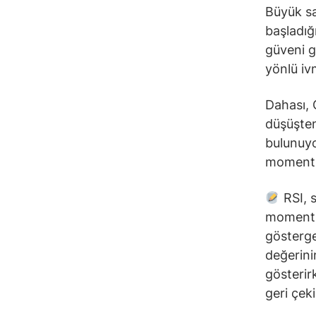
Büyük sa
başladığ
güveni 
yönlü iv
Dahası, 
düşüşten
bulunuyo
momentum
RSI, s
momentum
göstergel
değerini
gösterirk
geri çek