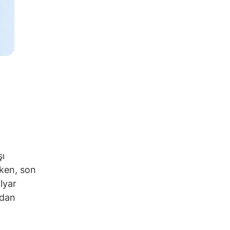
şı
oken, son
lyar
ndan