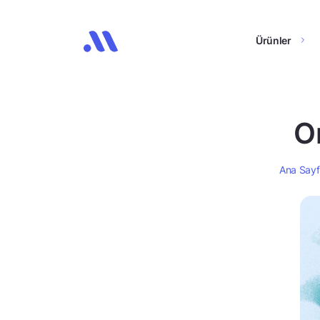
Ürünler
On
Ana Say