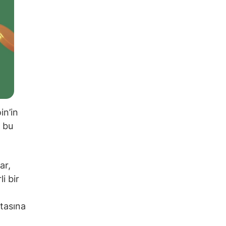
in’in
a bu
ar,
i bir
itasına