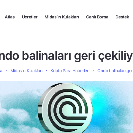
Atlas
Ücretler
Midas’ın Kulakları
Canlı Borsa
Destek
do balinaları geri çekili
fa
Midas’ın Kulakları
Kripto Para Haberleri
Ondo balinaları geri