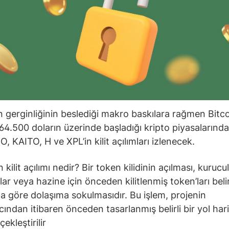
 gerginliğinin beslediği makro baskılara rağmen Bitco
64.500 doların üzerinde başladığı kripto piyasalarınd
, KAITO, H ve XPL’in kilit açılımları izlenecek.
kilit açılımı nedir? Bir token kilidinin açılması, kurucul
lar veya hazine için önceden kilitlenmiş token’ları belirl
 göre dolaşıma sokulmasıdır. Bu işlem, projenin
cından itibaren önceden tasarlanmış belirli bir yol har
ekleştirilir