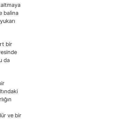
zaltmaya
e balina
yukarı
t bir
yesinde
u da
ir
ltındaki
rlığın
ür ve bir