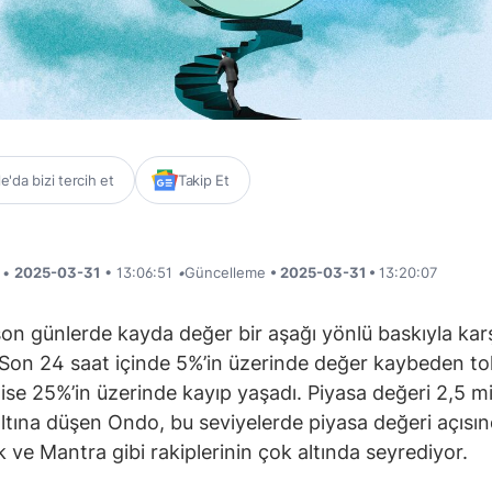
'da bizi tercih et
Takip Et
i •
2025-03-31
• 13:06:51
•
Güncelleme
• 2025-03-31 •
13:20:07
n günlerde kayda değer bir aşağı yönlü baskıyla kar
 Son 24 saat içinde 5%’in üzerinde değer kaybeden t
 ise 25%’in üzerinde kayıp yaşadı. Piyasa değeri 2,5 mi
altına düşen Ondo, bu seviyelerde piyasa değeri açısı
k ve Mantra gibi rakiplerinin çok altında seyrediyor.