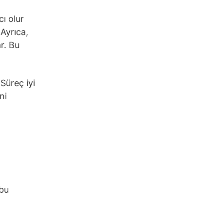
cı olur
 Ayrıca,
r. Bu
 Süreç iyi
ni
 bu