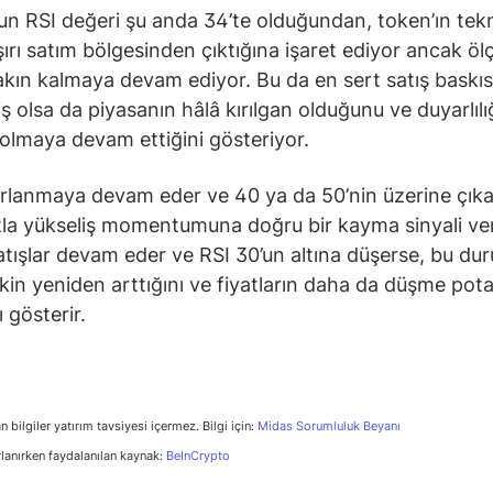
 RSI değeri şu anda 34’te olduğundan, token’ın tek
şırı satım bölgesinden çıktığına işaret ediyor ancak ölç
kın kalmaya devam ediyor. Bu da en sert satış baskıs
iş olsa da piyasanın hâlâ kırılgan olduğunu ve duyarlılı
 olmaya devam ettiğini gösteriyor.
rlanmaya devam eder ve 40 ya da 50’nin üzerine çıka
la yükseliş momentumuna doğru bir kayma sinyali vere
tışlar devam eder ve RSI 30’un altına düşerse, bu du
skin yeniden arttığını ve fiyatların daha da düşme pota
ı gösterir.
n bilgiler yatırım tavsiyesi içermez. Bilgi için:
Midas Sorumluluk Beyanı
rlanırken faydalanılan kaynak:
BeInCrypto