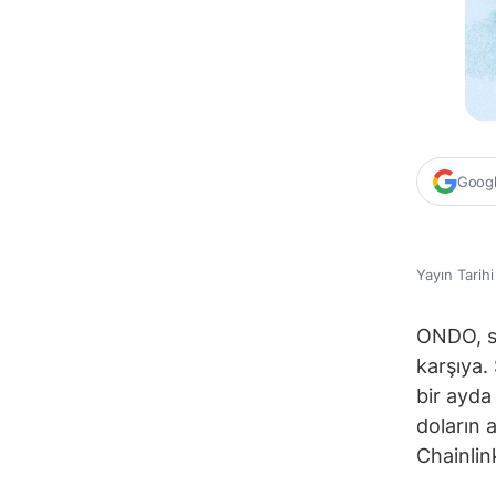
Google
Yayın Tarih
ONDO, so
karşıya.
bir ayda
doların 
Chainlin