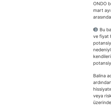
ONDO bal
mart ayı
arasında
Bu bal
ve fiyat
potansiy
nedeniyle
kendileri
potansiy
Balina a
ardından
hissiyatı
veya ris
üzerinde 