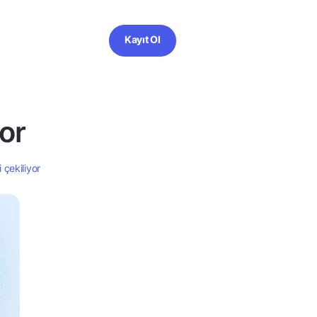
Kayıt Ol
yor
 çekiliyor