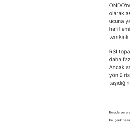
ONDO’nun
olarak a
ucuna ya
hafiflem
temkinli
RSI topa
daha faz
Ancak sa
yönlü ri
taşıdığın
Burada yer ala
Bu içerik hazı