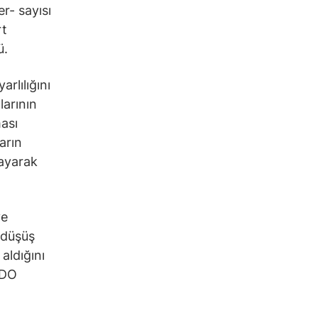
r- sayısı
rt
ü.
rlılığını
larının
ması
arın
layarak
ve
 düşüş
 aldığını
NDO