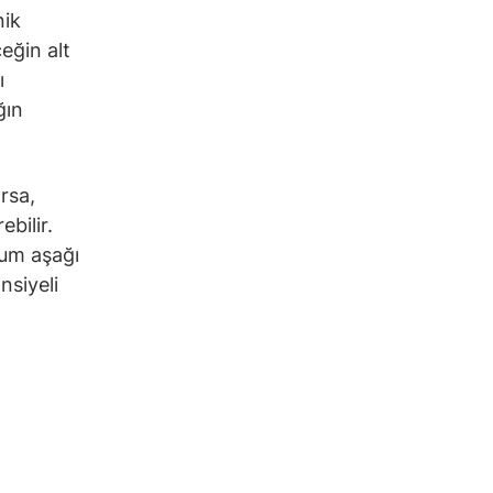
nik
eğin alt
ı
ğın
rsa,
bilir.
rum aşağı
nsiyeli