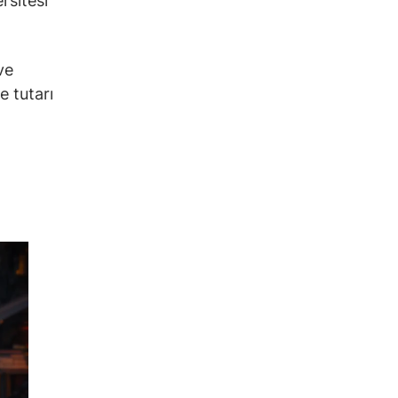
sitesi
ve
e tutarı