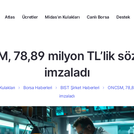
Atlas
Ücretler
Midas’ın Kulakları
Canlı Borsa
Destek
 78,89 milyon TL’lik s
imzaladı
Kulakları
Borsa Haberleri
BIST Şirket Haberleri
ONCSM, 78,89
imzaladı