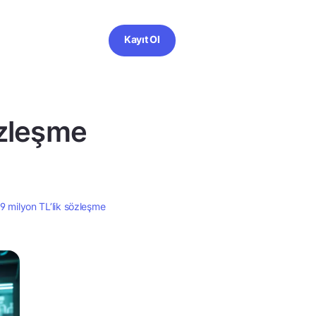
Kayıt Ol
özleşme
 milyon TL’lik sözleşme