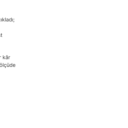
ıkladı;
st
r kâr
 ölçüde