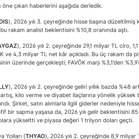
öne çıkan haberlerini aşağıda derledik.
DIS
), 2026 yılı 3. çeyreğinde hisse başına düzeltilmiş 
; bu rakam analist beklentisini %10,8 oranında aştı.
AYGAZ
), 2026 yılı 2. çeyreğinde 29,1 milyar TL ciro, 1,1
 ve 4,3 milyar TL net kâr açıkladı. Bu üç rakam da p
sinin üzerinde gerçekleşti; FAVÖK marjı %3,1’den %3,9’
.
LLY
), 2026 yılı 2. çeyreğinde geliri yıllık bazda %48 art
 artış, kilo verme ve diyabet ilaçlarına yönelik yüksek 
dı. Şirket, satın alımlarla ilgili giderler nedeniyle his
fif bir sapma yaşasa da, 2026 yılı gelir beklentisini 8
lara yükseltti ve piyasa değeri 1 trilyon doları geçti.
a Yolları (
THYAO
), 2026 yılı 2. çeyreğinde 8,9 milyar