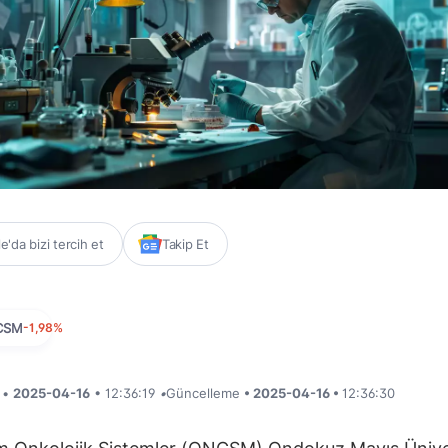
'da bizi tercih et
Takip Et
CSM
-1,98%
i •
2025-04-16
• 12:36:19
•
Güncelleme
• 2025-04-16 •
12:36:30