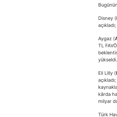
Bugünün 
Disney (
açıkladı
Aygaz (
TL FAVÖK
beklenti
yükseldi
Eli Lilly (
açıkladı;
kaynaklan
kârda ha
milyar do
Türk Hav