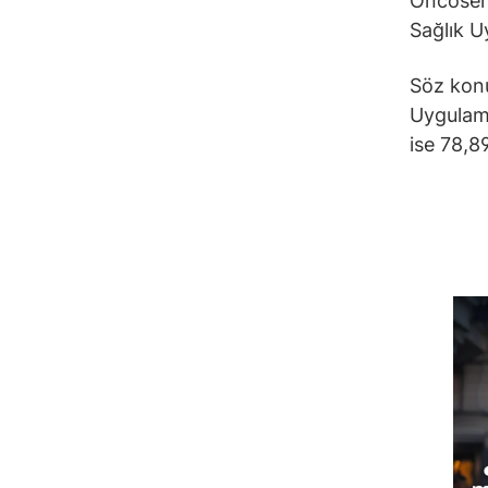
Oncosem
Sağlık U
Söz konu
Uygulama
ise 78,8