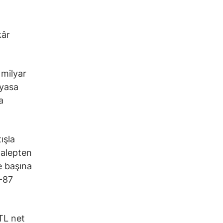
kâr
 milyar
iyasa
a
ışla
talepten
se başına
5-87
 TL net