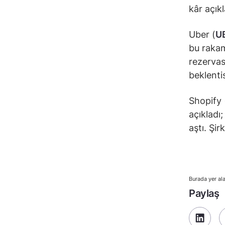
kâr açıkl
Uber (
U
bu rakam 
rezervas
beklentis
Shopify 
açıkladı
aştı. Şir
Burada yer ala
Paylaş