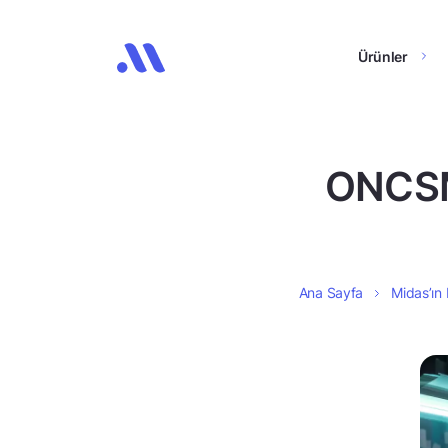
Ürünler
ONCSM,
Ana Sayfa
Midas’ın 