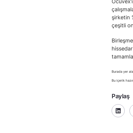
Ocuvex’i
çalışmal
şirketin
çeşitli o
Birleşme 
hissedar 
tamamlan
Burada yer ala
Bu içerik hazı
Paylaş