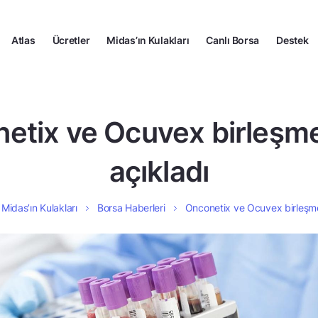
Atlas
Ücretler
Midas’ın Kulakları
Canlı Borsa
Destek
etix ve Ocuvex birleşme
açıkladı
Midas’ın Kulakları
Borsa Haberleri
Onconetix ve Ocuvex birleşme