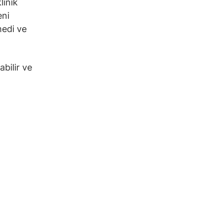
linik
eni
medi ve
abilir ve