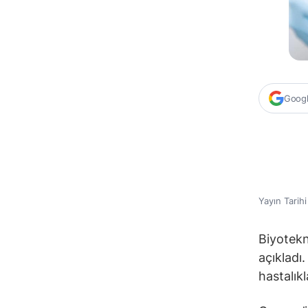
Google
Yayın Tarih
Biyotekn
açıkladı
hastalık