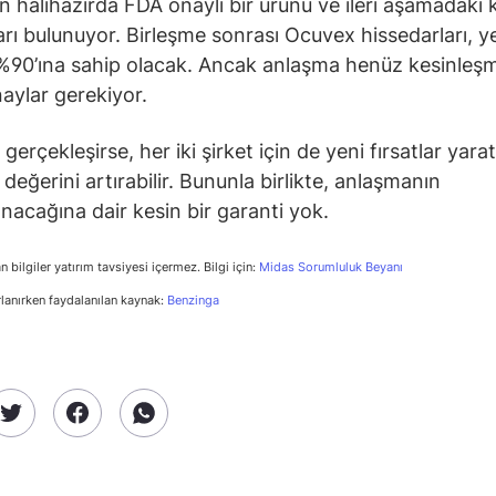
n halihazırda FDA onaylı bir ürünü ve ileri aşamadaki k
arı bulunuyor. Birleşme sonrası Ocuvex hissedarları, y
 %90’ına sahip olacak. Ancak anlaşma henüz kesinleş
naylar gerekiyor.
gerçekleşirse, her iki şirket için de yeni fırsatlar yarat
değerini artırabilir. Bununla birlikte, anlaşmanın
acağına dair kesin bir garanti yok.
n bilgiler yatırım tavsiyesi içermez. Bilgi için:
Midas Sorumluluk Beyanı
rlanırken faydalanılan kaynak:
Benzinga