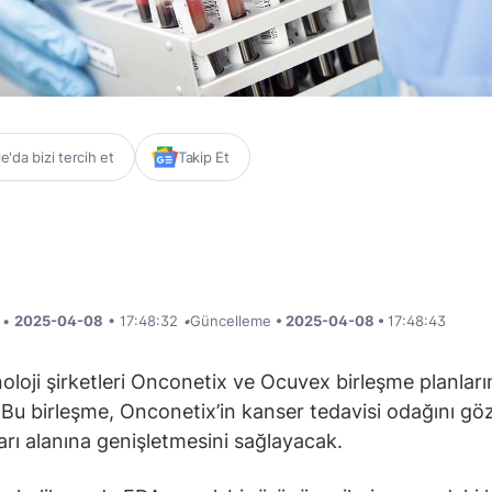
'da bizi tercih et
Takip Et
i •
2025-04-08
• 17:48:32
•
Güncelleme
• 2025-04-08 •
17:48:43
oloji şirketleri Onconetix ve Ocuvex birleşme planları
. Bu birleşme, Onconetix’in kanser tedavisi odağını gö
ları alanına genişletmesini sağlayacak.