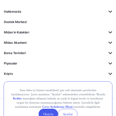
Hakkımızda
Destek Merkezi
Midas'ın Kulakları
Midas Akademi
Borsa Terimleri
Piyasalar
Kripto
Ayrıcalıklar
Kişisel Verilerin
Gizlilik
Yasal
Çerez
Korunması
Politikası
Duyurular
Ayarları