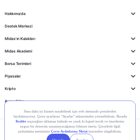
Hakkımızda
Destek Merkezi
Midas'ın Kulakları
Midas Akademi
Borsa Terimleri
Piyasalar
Kripto
Ayrıcalıklar
Kişisel Verilerin
Gizlilik
Yasal
Çerez
Korunması
Politikası
Duyurular
Ayarları