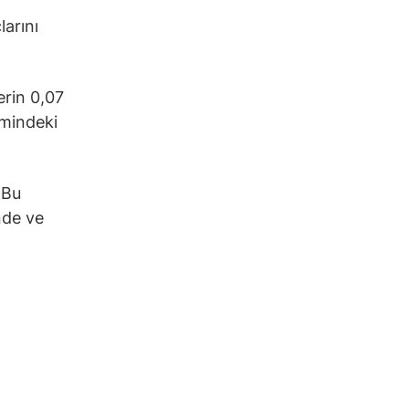
arını
erin 0,07
emindeki
 Bu
nde ve
.