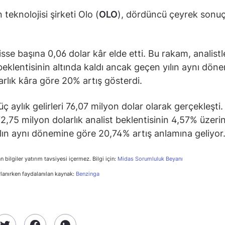
teknolojisi şirketi Olo (
OLO
), dördüncü çeyrek sonuçl
isse başına 0,06 dolar kâr elde etti. Bu rakam, analistl
 beklentisinin altında kaldı ancak geçen yılın aynı dön
arlık kâra göre 20% artış gösterdi.
ç aylık gelirleri 76,07 milyon dolar olarak gerçekleşti.
2,75 milyon dolarlık analist beklentisinin 4,57% üzeri
lın aynı dönemine göre 20,74% artış anlamına geliyor
n bilgiler yatırım tavsiyesi içermez. Bilgi için:
Midas Sorumluluk Beyanı
rlanırken faydalanılan kaynak:
Benzinga