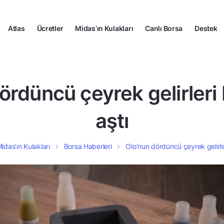
Atlas
Ücretler
Midas’ın Kulakları
Canlı Borsa
Destek
ördüncü çeyrek gelirleri 
aştı
idas’ın Kulakları
Borsa Haberleri
Olo’nun dördüncü çeyrek gelirler