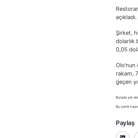
Restoran 
açıkladı.
Şirket, h
dolarlık
0,05 dol
Olo’nun ü
rakam, 7
geçen yı
Burada yer ala
Bu içerik hazı
Paylaş