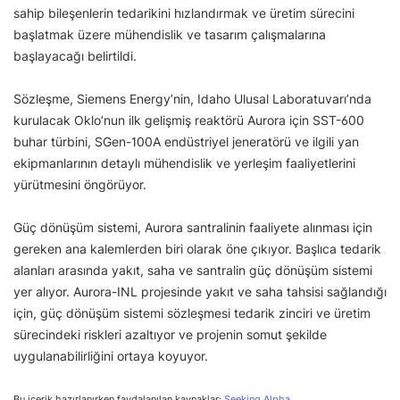
sahip bileşenlerin tedarikini hızlandırmak ve üretim sürecini
başlatmak üzere mühendislik ve tasarım çalışmalarına
başlayacağı belirtildi.
Sözleşme, Siemens Energy’nin, Idaho Ulusal Laboratuvarı’nda
kurulacak Oklo’nun ilk gelişmiş reaktörü Aurora için SST-600
buhar türbini, SGen-100A endüstriyel jeneratörü ve ilgili yan
ekipmanlarının detaylı mühendislik ve yerleşim faaliyetlerini
yürütmesini öngörüyor.
Güç dönüşüm sistemi, Aurora santralinin faaliyete alınması için
gereken ana kalemlerden biri olarak öne çıkıyor. Başlıca tedarik
alanları arasında yakıt, saha ve santralin güç dönüşüm sistemi
yer alıyor. Aurora-INL projesinde yakıt ve saha tahsisi sağlandığı
için, güç dönüşüm sistemi sözleşmesi tedarik zinciri ve üretim
sürecindeki riskleri azaltıyor ve projenin somut şekilde
uygulanabilirliğini ortaya koyuyor.
Bu içerik hazırlanırken faydalanılan kaynaklar:
Seeking Alpha