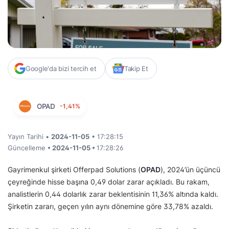
Google'da bizi tercih et
Takip Et
OPAD
-1,41%
Yayın Tarihi •
2024-11-05
• 17:28:15
Güncelleme
• 2024-11-05 •
17:28:26
Gayrimenkul şirketi Offerpad Solutions (
OPAD
), 2024’ün üçüncü
çeyreğinde hisse başına 0,49 dolar zarar açıkladı. Bu rakam,
analistlerin 0,44 dolarlık zarar beklentisinin 11,36% altında kaldı.
Şirketin zararı, geçen yılın aynı dönemine göre 33,78% azaldı.