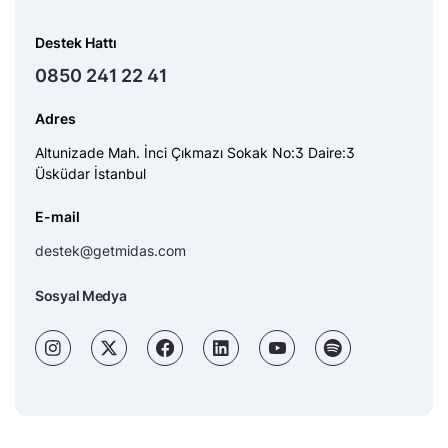
Destek Hattı
0850 241 22 41
Adres
Altunizade Mah. İnci Çıkmazı Sokak No:3 Daire:3
Üsküdar İstanbul
E-mail
destek@getmidas.com
Sosyal Medya