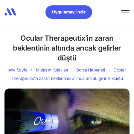
Uygulamayı İndir
Ocular Therapeutix’in zararı
beklentinin altında ancak gelirler
düştü
Ana Sayfa
Midas’ın Kulakları
Borsa Haberleri
Ocular
Therapeutix’in zararı beklentinin altında ancak gelirler düştü