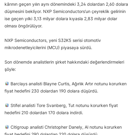
kârının geçen yılın aynı dönemindeki 3,24 dolardan 2,60 dolara
düşmesini bekliyor. NXP Semiconductors’un çeyreklik gelirinin
ise geçen yılki 3,13 milyar dolara kıyasla 2,83 milyar dolar
olması öngörülüyor.
NXP Semiconductors, yeni S32K5 serisi otomotiv
mikrodenetleyicilerini (MCU) piyasaya sürdü.
Son dönemde analistlerin şirket hakkındaki değerlendirmeleri
şöyle:
Barclays analisti Blayne Curtis, Ağırlık Artır notunu korurken
fiyat hedefini 230 dolardan 190 dolara düşürdü.
Stifel analisti Tore Svanberg, Tut notunu korurken fiyat
hedefini 210 dolardan 170 dolara indirdi.
Citigroup analisti Christopher Danely, Al notunu korurken
fiyat hedefini 290 dolardan 220 dolara düşürdü.