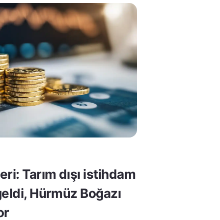
ri: Tarım dışı istihdam
geldi, Hürmüz Boğazı
or