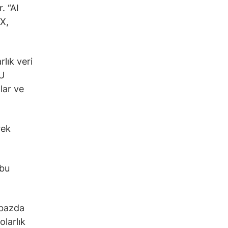
. “AI
X,
lık veri
PU
lar ve
rek
 bu
 bazda
olarlık