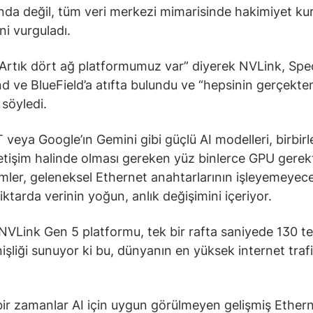
da değil, tüm veri merkezi mimarisinde hakimiyet k
ini vurguladı.
Artık dört ağ platformumuz var” diyerek NVLink, Sp
nd ve BlueField’a atıfta bulundu ve “hepsinin gerçekten
” söyledi.
veya Google’ın Gemini gibi güçlü AI modelleri, birbirle
iletişim halinde olması gereken yüz binlerce GPU gerekt
şimler, geleneksel Ethernet anahtarlarının işleyemeyec
ktarda verinin yoğun, anlık değişimini içeriyor.
 NVLink Gen 5 platformu, tek bir rafta saniyede 130 t
işliği sunuyor ki bu, dünyanın en yüksek internet traf
ir zamanlar AI için uygun görülmeyen gelişmiş Ethern