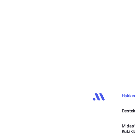
Hakkı
Destek
Midas'
Kulakl