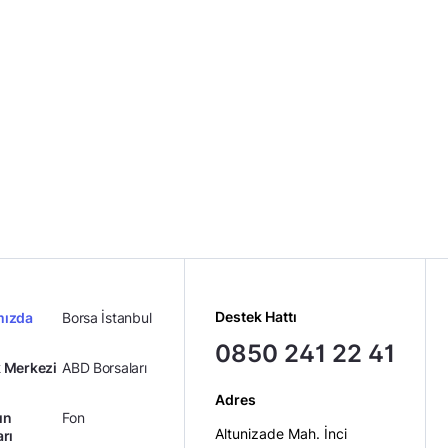
Destek Hattı
mızda
Borsa İstanbul
0850 241 22 41
 Merkezi
ABD Borsaları
Adres
ın
Fon
Altunizade Mah. İnci
arı