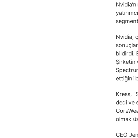
Nvidia’n
yatırımc
segmenti
Nvidia, 
sonuçları
bildirdi
Şirketin
Spectrum
ettiğini b
Kress, “
dedi ve 
CoreWeav
olmak üz
CEO Jen