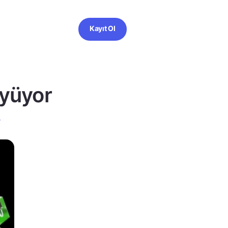
Kayıt Ol
üyüyor
r