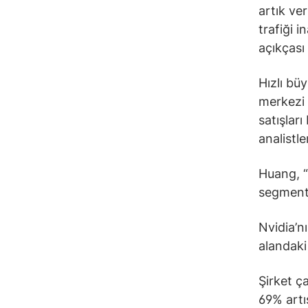
artık ver
trafiği 
açıkçası
Hızlı büy
merkezi 
satışlar
analistl
Huang, “
segmente
Nvidia’n
alandaki
Şirket ç
69% artış