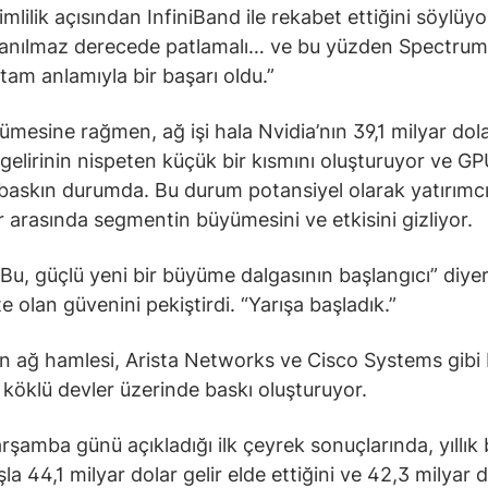
imlilik açısından InfiniBand ile rekabet ettiğini söylüyor
inanılmaz derecede patlamalı… ve bu yüzden Spectrum
 tam anlamıyla bir başarı oldu.”
ümesine rağmen, ağ işi hala Nvidia’nın 39,1 milyar dolar
gelirinin nispeten küçük bir kısmını oluşturuyor ve G
ı baskın durumda. Bu durum potansiyel olarak yatırımcı
er arasında segmentin büyümesini ve etkisini gizliyor.
Bu, güçlü yeni bir büyüme dalgasının başlangıcı” diye
 olan güvenini pekiştirdi. “Yarışa başladık.”
ın ağ hamlesi, Arista Networks ve Cisco Systems gibi
 köklü devler üzerinde baskı oluşturuyor.
arşamba günü açıkladığı ilk çeyrek sonuçlarında, yıllık
la 44,1 milyar dolar gelir elde ettiğini ve 42,3 milyar d