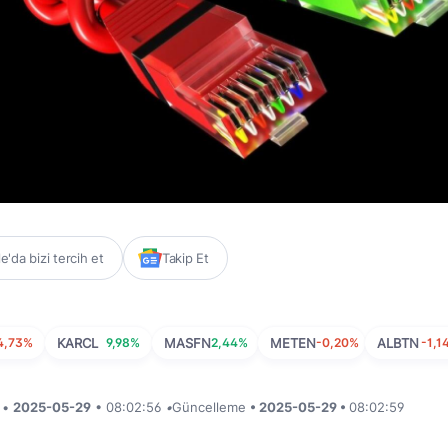
'da bizi tercih et
Takip Et
4,73%
KARCL
9,98%
MASFN
2,44%
METEN
-0,20%
ALBTN
-1,1
i •
2025-05-29
• 08:02:56
•
Güncelleme
• 2025-05-29 •
08:02:59