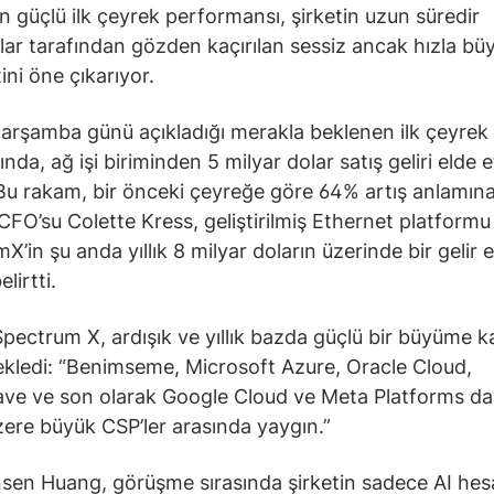
ın güçlü ilk çeyrek performansı, şirketin uzun süredir
ılar tarafından gözden kaçırılan sessiz ancak hızla bü
ni öne çıkarıyor.
çarşamba günü açıkladığı merakla beklenen ilk çeyrek
nda, ağ işi biriminden 5 milyar dolar satış geliri elde e
. Bu rakam, bir önceki çeyreğe göre 64% artış anlamına
 CFO’su Colette Kress, geliştirilmiş Ethernet platformu
X’in şu anda yıllık 8 milyar doların üzerinde bir gelir 
elirtti.
Spectrum X, ardışık ve yıllık bazda güçlü bir büyüme k
ekledi: “Benimseme, Microsoft Azure, Oracle Cloud,
e ve son olarak Google Cloud ve Meta Platforms da
ere büyük CSP’ler arasında yaygın.”
sen Huang, görüşme sırasında şirketin sadece AI he