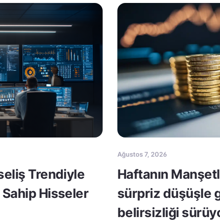
Ağustos 7, 2026
seliş Trendiyle
Haftanın Manşetle
 Sahip Hisseler
sürpriz düşüşle 
belirsizliği sürüy