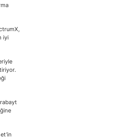
urma
ectrumX,
 iyi
riyle
iriyor.
eği
erabayt
iğine
et’in