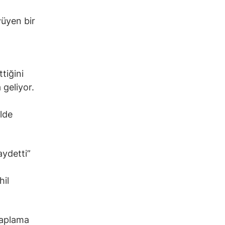
yüyen bir
ttiğini
 geliyor.
elde
aydetti”
hil
saplama