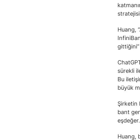
katmanın
stratejis
Huang, “
InfiniBa
gittiğini
ChatGPT 
sürekli 
Bu ileti
büyük mi
Şirketin
bant gen
eşdeğer.
Huang, b