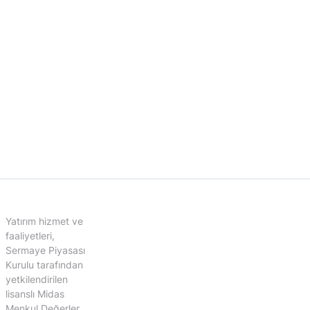
Yatırım hizmet ve
faaliyetleri,
Sermaye Piyasası
Kurulu tarafından
yetkilendirilen
lisanslı Midas
Menkul Değerler