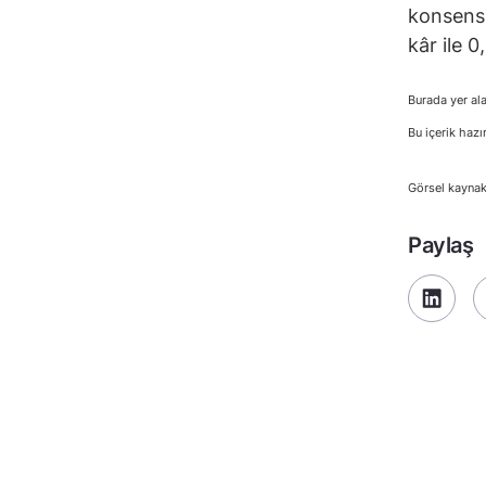
konsensü
kâr ile 0
Burada yer ala
Bu içerik hazı
Görsel kayna
Paylaş