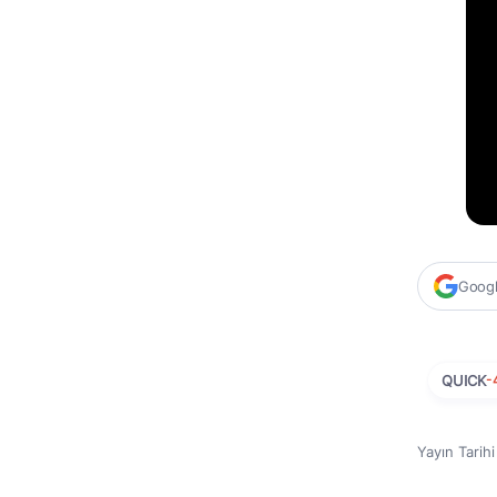
Google
QUICK
-
Yayın Tarih