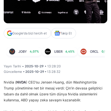
Google'da bizi tercih et
Takip Et
JOBY
4,07%
UBER
6,45%
ORCL
0,97%
Yayın Tarihi •
2025-10-29
• 13:28:20
Güncelleme
• 2025-10-29 •
13:28:32
Nvidia (
NVDA
) CEO’su Jensen Huang, dün Washington’da
Trump yönetimine net bir mesaj verdi: Çin’in devasa geliştirici
tabanı da dahil olmak üzere tüm dünya Nvidia sistemlerini
kullanırsa, ABD yapay zeka savaşını kazanabilir.