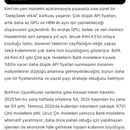
Kimi’nin yeni modelini açıklamasıyla piyasada kısa süreli bir
“DeepSeek etkisi” korkusu yaşandı. Çok düşük API fiyatları,
artık daha az GPU ve HBM ile aynı işin yapılabileceği
düşüncesini güçlendirdi. Bu endişe GPU, bellek ve veri merkezi
hisselerinde sert satışlara yol açtı. Ancak Kimi K3’ün ortaya
koyduğu tablo, donanım talebinin zayıfladığını değil, yapay
zekâ kullanımının çok daha hızlı büyüdüğünü gösteriyor. BofA
da Kimi K3 gibi Çinli açık modellerin Batılı modellere kıyasla
%80’e varan daha düşük API fiyatları sunmasının donanım
maliyetlerinin düştüğü anlamına gelmeyebileceğini, bunun daha
çok bir fiyatlandırma ve pazar payı stratejisi olduğunu belirtiyor.
BofA’nın OpenRouter verilerine göre küresel token tüketimi
2025’ten bu yana haftada ortalama %6, 2026 başından bu yana
ise %9 arttı. Temmuz 2026’da kullanılan tokenların yaklaşık %70’i
Çinli modellere aitti. Ucuz Çin modelleri yalnızca Batılı modellere
alternatif yaratmıyor; daha önce pahalı olduğu için yapılmayan
işlemleri de ekonomik hâle getirerek toplam kullanımı büyütüyor.