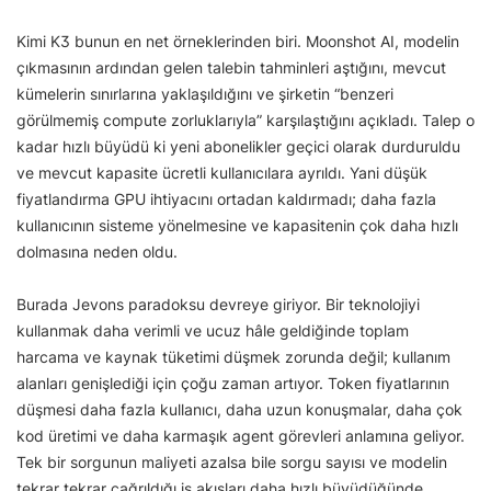
Kimi K3 bunun en net örneklerinden biri. Moonshot AI, modelin
çıkmasının ardından gelen talebin tahminleri aştığını, mevcut
kümelerin sınırlarına yaklaşıldığını ve şirketin “benzeri
görülmemiş compute zorluklarıyla” karşılaştığını açıkladı. Talep o
kadar hızlı büyüdü ki yeni abonelikler geçici olarak durduruldu
ve mevcut kapasite ücretli kullanıcılara ayrıldı. Yani düşük
fiyatlandırma GPU ihtiyacını ortadan kaldırmadı; daha fazla
kullanıcının sisteme yönelmesine ve kapasitenin çok daha hızlı
dolmasına neden oldu.
Burada Jevons paradoksu devreye giriyor. Bir teknolojiyi
kullanmak daha verimli ve ucuz hâle geldiğinde toplam
harcama ve kaynak tüketimi düşmek zorunda değil; kullanım
alanları genişlediği için çoğu zaman artıyor. Token fiyatlarının
düşmesi daha fazla kullanıcı, daha uzun konuşmalar, daha çok
kod üretimi ve daha karmaşık agent görevleri anlamına geliyor.
Tek bir sorgunun maliyeti azalsa bile sorgu sayısı ve modelin
tekrar tekrar çağrıldığı iş akışları daha hızlı büyüdüğünde