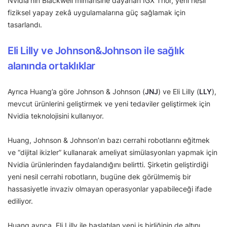
Nvidia’nın Blackwell mimarisine dayanan IGX Thor, yeni nesil
fiziksel yapay zekâ uygulamalarına güç sağlamak için
tasarlandı.
Eli Lilly ve Johnson&Johnson ile sağlık
alanında ortaklıklar
Ayrıca Huang’a göre Johnson & Johnson (
JNJ
) ve Eli Lilly (
LLY
),
mevcut ürünlerini geliştirmek ve yeni tedaviler geliştirmek için
Nvidia teknolojisini kullanıyor.
Huang, Johnson & Johnson’ın bazı cerrahi robotlarını eğitmek
ve “dijital ikizler” kullanarak ameliyat simülasyonları yapmak için
Nvidia ürünlerinden faydalandığını belirtti. Şirketin geliştirdiği
yeni nesil cerrahi robotların, bugüne dek görülmemiş bir
hassasiyetle invaziv olmayan operasyonlar yapabileceği ifade
ediliyor.
Huang ayrıca, Eli Lilly ile başlatılan yeni iş birliğinin de altını