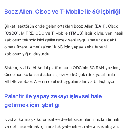
Booz Allen, Cisco ve T-Mobile ile 6G işbirliği
Şirket, sektörün önde gelen ortakları Booz Allen (
BAH
), Cisco
(
CSCO
), MITRE, ODC ve T-Mobile (
TMUS
) işbirliğiyle, yeni nesil
kablosuz teknolojisini geliştirecek yeni uygulamalar da dahil
olmak üzere, Amerika’nın ilk 6G için yapay zeka tabanlı
kablosuz yığını duyurdu.
Sistem, Nvidia AI Aerial platformunu ODC’nin 5G RAN yazılımı,
Cisco’nun kullanıcı düzlemi işlevi ve 5G çekirdek yazılımı ile
MITRE ve Booz Allen’ın özel 6G uygulamalarıyla birleştiriyor.
Palantir ile yapay zekayı işlevsel hale
getirmek için işbirliği
Nvidia, karmaşık kurumsal ve devlet sistemlerini hızlandırmak
ve optimize etmek için analitik yetenekler, referans iş akışları,