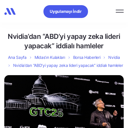
Uygulamayı İndir
Nvidia’dan “ABD’yi yapay zeka lideri
yapacak” iddialı hamleler
Ana Sayfa
Midas’ın Kulakları
Borsa Haberleri
Nvidia
Nvidia’dan “ABD’yi yapay zeka lideri yapacak” iddialı hamleler