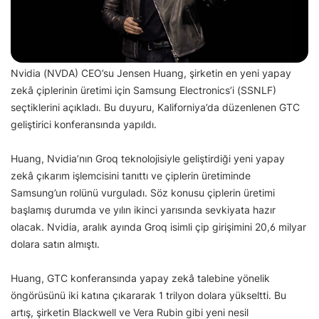
Nvidia (NVDA) CEO’su Jensen Huang, şirketin en yeni yapay
zekâ çiplerinin üretimi için Samsung Electronics’i (SSNLF)
seçtiklerini açıkladı. Bu duyuru, Kaliforniya’da düzenlenen GTC
geliştirici konferansında yapıldı.
Huang, Nvidia’nın Groq teknolojisiyle geliştirdiği yeni yapay
zekâ çıkarım işlemcisini tanıttı ve çiplerin üretiminde
Samsung’un rolünü vurguladı. Söz konusu çiplerin üretimi
başlamış durumda ve yılın ikinci yarısında sevkiyata hazır
olacak. Nvidia, aralık ayında Groq isimli çip girişimini 20,6 milyar
dolara satın almıştı.
Huang, GTC konferansında yapay zekâ talebine yönelik
öngörüsünü iki katına çıkararak 1 trilyon dolara yükseltti. Bu
artış, şirketin Blackwell ve Vera Rubin gibi yeni nesil