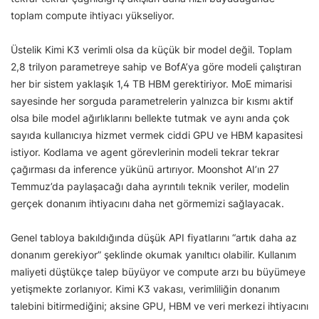
toplam compute ihtiyacı yükseliyor.
Üstelik Kimi K3 verimli olsa da küçük bir model değil. Toplam
2,8 trilyon parametreye sahip ve BofA’ya göre modeli çalıştıran
her bir sistem yaklaşık 1,4 TB HBM gerektiriyor. MoE mimarisi
sayesinde her sorguda parametrelerin yalnızca bir kısmı aktif
olsa bile model ağırlıklarını bellekte tutmak ve aynı anda çok
sayıda kullanıcıya hizmet vermek ciddi GPU ve HBM kapasitesi
istiyor. Kodlama ve agent görevlerinin modeli tekrar tekrar
çağırması da inference yükünü artırıyor. Moonshot AI’ın 27
Temmuz’da paylaşacağı daha ayrıntılı teknik veriler, modelin
gerçek donanım ihtiyacını daha net görmemizi sağlayacak.
Genel tabloya bakıldığında düşük API fiyatlarını “artık daha az
donanım gerekiyor” şeklinde okumak yanıltıcı olabilir. Kullanım
maliyeti düştükçe talep büyüyor ve compute arzı bu büyümeye
yetişmekte zorlanıyor. Kimi K3 vakası, verimliliğin donanım
talebini bitirmediğini; aksine GPU, HBM ve veri merkezi ihtiyacını