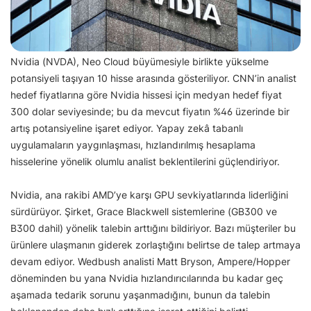
Nvidia (NVDA), Neo Cloud büyümesiyle birlikte yükselme
potansiyeli taşıyan 10 hisse arasında gösteriliyor. CNN’in analist
hedef fiyatlarına göre Nvidia hissesi için medyan hedef fiyat
300 dolar seviyesinde; bu da mevcut fiyatın %46 üzerinde bir
artış potansiyeline işaret ediyor. Yapay zekâ tabanlı
uygulamaların yaygınlaşması, hızlandırılmış hesaplama
hisselerine yönelik olumlu analist beklentilerini güçlendiriyor.
Nvidia, ana rakibi AMD’ye karşı GPU sevkiyatlarında liderliğini
sürdürüyor. Şirket, Grace Blackwell sistemlerine (GB300 ve
B300 dahil) yönelik talebin arttığını bildiriyor. Bazı müşteriler bu
ürünlere ulaşmanın giderek zorlaştığını belirtse de talep artmaya
devam ediyor. Wedbush analisti Matt Bryson, Ampere/Hopper
döneminden bu yana Nvidia hızlandırıcılarında bu kadar geç
aşamada tedarik sorunu yaşanmadığını, bunun da talebin