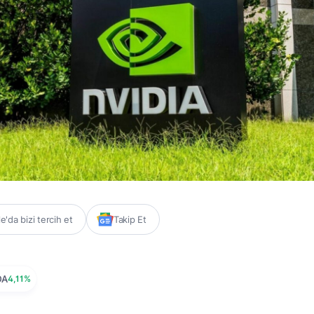
'da bizi tercih et
Takip Et
DA
4,11%