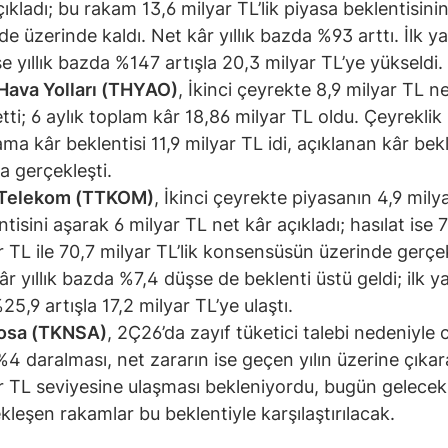
çıkladı; bu rakam 13,6 milyar TL’lik piyasa beklentisinin
de üzerinde kaldı. Net kâr yıllık bazda %93 arttı. İlk ya
ise yıllık bazda %147 artışla 20,3 milyar TL’ye yükseldi.
Hava Yolları (THYAO)
, İkinci çeyrekte 8,9 milyar TL n
etti; 6 aylık toplam kâr 18,86 milyar TL oldu. Çeyreklik
ama kâr beklentisi 11,9 milyar TL idi, açıklanan kâr bekl
da gerçekleşti.
 Telekom (TTKOM)
, İkinci çeyrekte piyasanın 4,9 milya
ntisini aşarak 6 milyar TL net kâr açıkladı; hasılat ise 
r TL ile 70,7 milyar TL’lik konsensüsün üzerinde gerçek
âr yıllık bazda %7,4 düşse de beklenti üstü geldi; ilk ya
25,9 artışla 17,2 milyar TL’ye ulaştı.
osa (TKNSA)
, 2Ç26’da zayıf tüketici talebi nedeniyle 
k %4 daralması, net zararın ise geçen yılın üzerine çıkar
r TL seviyesine ulaşması bekleniyordu, bugün gelecek
kleşen rakamlar bu beklentiyle karşılaştırılacak.