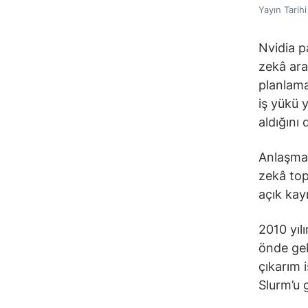
Yayın Tarih
Nvidia p
zekâ araş
planlama
iş yükü 
aldığını
Anlaşman
zekâ top
açık kay
2010 yıl
önde gel
çıkarım 
Slurm’u g