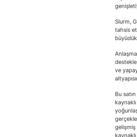
genişleti
Slurm, G
tahsis e
büyüdükç
Anlaşmay
destekle
ve yapay
altyapısı
Bu satın
kaynaklı
yoğunlaş
gerçekle
gelişmiş 
kaynaklı