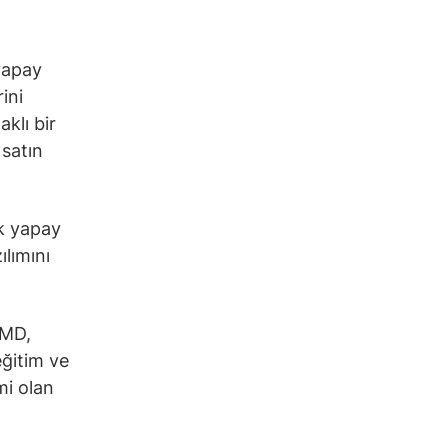
 yapay
ini
klı bir
 satın
ak yapay
ılımını
dMD,
eğitim ve
mi olan