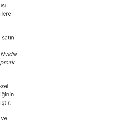
ısı
ilere
 satın
“
Nvidia
yapmak
özel
iğinin
ştır.
 ve