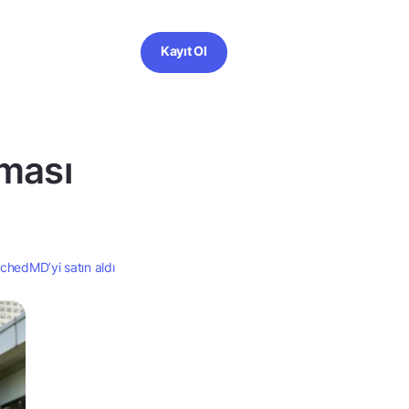
Kayıt Ol
rması
chedMD’yi satın aldı