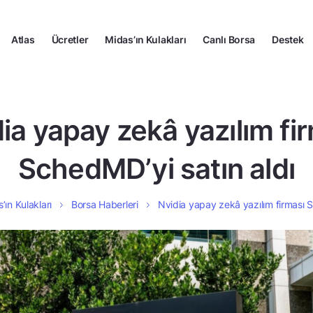
Atlas
Ücretler
Midas’ın Kulakları
Canlı Borsa
Destek
ia yapay zekâ yazılım fi
SchedMD’yi satın aldı
’ın Kulakları
Borsa Haberleri
Nvidia yapay zekâ yazılım firması S