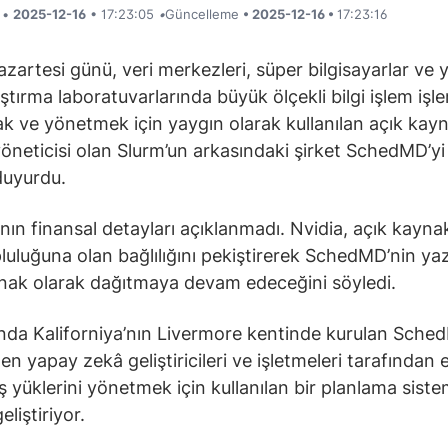
i •
2025-12-16
• 17:23:05
•
Güncelleme
• 2025-12-16 •
17:23:16
azartesi günü, veri merkezleri, süper bilgisayarlar ve
tırma laboratuvarlarında büyük ölçekli bilgi işlem işler
k ve yönetmek için yaygın olarak kullanılan açık kayna
yöneticisi olan Slurm’un arkasındaki şirket SchedMD’yi
 duyurdu.
ın finansal detayları açıklanmadı. Nvidia, açık kayn
luluğuna olan bağlılığını pekiştirerek SchedMD’nin yaz
nak olarak dağıtmaya devam edeceğini söyledi.
ında Kaliforniya’nın Livermore kentinde kurulan Sche
en yapay zekâ geliştiricileri ve işletmeleri tarafından 
iş yüklerini yönetmek için kullanılan bir planlama siste
eliştiriyor.