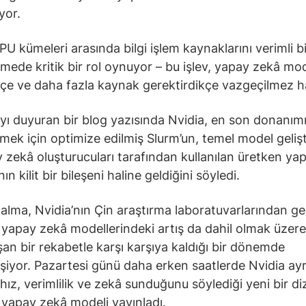
yor.
PU kümeleri arasında bilgi işlem kaynaklarını verimli bi
tmede kritik bir rol oynuyor – bu işlev, yapay zekâ mod
e ve daha fazla kaynak gerektirdikçe vazgeçilmez ha
ı duyuran bir blog yazısında Nvidia, en son donanımı
mek için optimize edilmiş Slurm’un, temel model geliştir
 zekâ oluşturucuları tarafından kullanılan üretken ya
nın kilit bir bileşeni haline geldiğini söyledi.
 alma, Nvidia’nın Çin araştırma laboratuvarlarından ge
 yapay zekâ modellerindeki artış da dahil olmak üzere
an bir rekabetle karşı karşıya kaldığı bir dönemde
şiyor. Pazartesi günü daha erken saatlerde Nvidia ayr
hız, verimlilik ve zekâ sunduğunu söylediği yeni bir diz
 yapay zekâ modeli yayınladı.