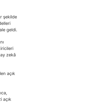
r şekilde
elleri
le geldi.
nı
icileri
pay zekâ
len açık
ıca,
i açık