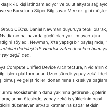
klaşık 40 kişi istihdam ediyor ve bulut altyapı sağlayıc
e ve Barselona Süper Bilgisayar Merkezi gibi müşter
Group CEO’su Daniel Newman duyuruya tepki olarak,
Nvidia’nın halihazırda güçlü olan yazılım avantajını
rdiğini söyledi. Newman, X’te yaptığı bir paylaşımda, 
dekini derinleştirdi. Hendek zaten derinken bunu 
 şey değil
” dedi.
a Compute Unified Device Architecture, Nvidia’nın 
bilgi işlem platformudur. Uzun süredir yapay zekâ liderl
ı olmuş ve geliştiricileri donanımına sıkı sıkıya bağlamı
Slurm’u ekosisteminin daha yakınına getirerek, çiplerin
ci araçlarının ötesinde, yapay zekâ iş yüklerinin nasıl
diğini düzenleyen altyapı katmanına kadar etkisini