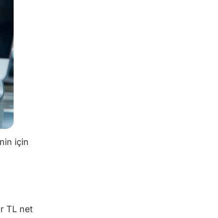
nin için
ar TL net