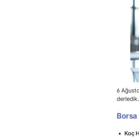
6 Ağusto
derledik.
Borsa 
Koç 