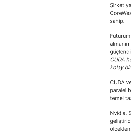
Şirket ya
CoreWeav
sahip.
Futurum 
almanın 
güçlendi
CUDA hen
kolay bir
CUDA vey
paralel 
temel taş
Nvidia, 
geliştiri
ölçeklen