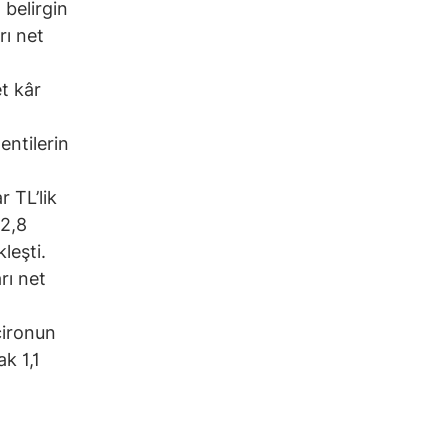
 belirgin
rı net
et kâr
entilerin
r TL’lik
72,8
leşti.
rı net
cironun
ak 1,1