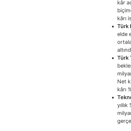
kâr a
biçim
kârı 
Türk 
elde 
ortal
altın
Türk
bekle
milya
Net k
kârı %
Tekn
yıllı
milya
gerçe