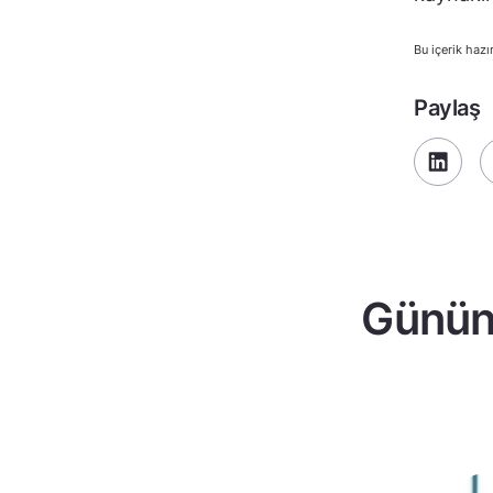
Bu içerik hazı
Paylaş
Günün 