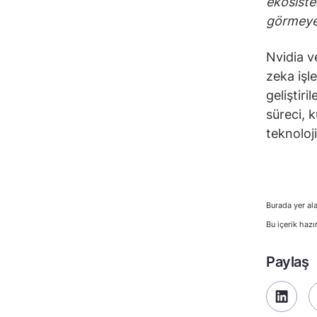
ekosiste
görmeye
Nvidia v
zeka işle
geliştiri
süreci, 
teknoloj
Burada yer ala
Bu içerik hazı
Paylaş