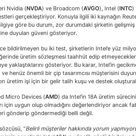
ri Nvidia (
NVDA
) ve Broadcom (
AVGO
), Intel (
INTC
) 
stleri gerçekleştiriyor. Konuyla ilgili iki kaynağın Reut
bilgiye göre bu durum, zor durumdaki şirketin gelişmiş
rine duyulan güveni gösteriyor.
 bildirilmeyen bu iki test, şirketlerin Intel’e yüz mily
ğerinde üretim sözleşmesi taahhüt edip etmeyecekler
ye yaklaştıklarını gösteriyor. Bu karar, Intel’in gecikm
ve henüz önemli bir çip tasarımcısı müşterisini duyu
n üretim işi için bir gelir talih kuşu ve destek oluşturab
d Micro Devices (
AMD
) da Intel’in 18A üretim sürecin
arı için uygun olup olmadığını değerlendiriyor ancak fa
leri gönderip göndermediği belli değil.
 sözcüsü, “
Belirli müşteriler hakkında yorum yapmıyo