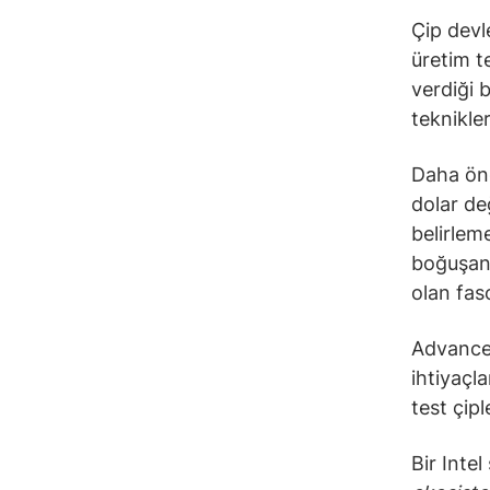
Çip devle
üretim te
verdiği 
teknikle
Daha önce
dolar de
belirleme
boğuşan 
olan faso
Advance
ihtiyaçl
test çip
Bir Intel