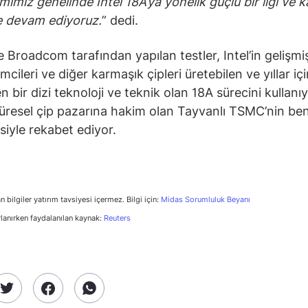
mimiz genelinde Intel 18A’ya yönelik güçlü bir ilgi ve k
 devam ediyoruz.
” dedi.
e Broadcom tarafından yapılan testler, Intel’in gelişm
mcileri ve diğer karmaşık çipleri üretebilen ve yıllar iç
len bir dizi teknoloji ve teknik olan 18A sürecini kullanı
küresel çip pazarına hakim olan Tayvanlı TSMC’nin be
isiyle rekabet ediyor.
n bilgiler yatırım tavsiyesi içermez. Bilgi için:
Midas Sorumluluk Beyanı
rlanırken faydalanılan kaynak:
Reuters