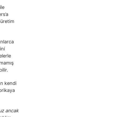
ile
ers’a
 üretim
onlarca
ini
elerle
rmamış
ilir.
in kendi
brikaya
ruz ancak