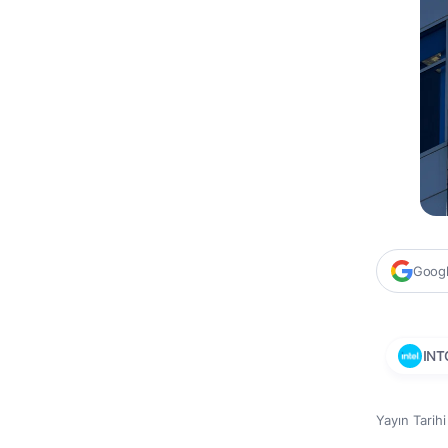
Google
INT
Yayın Tarih