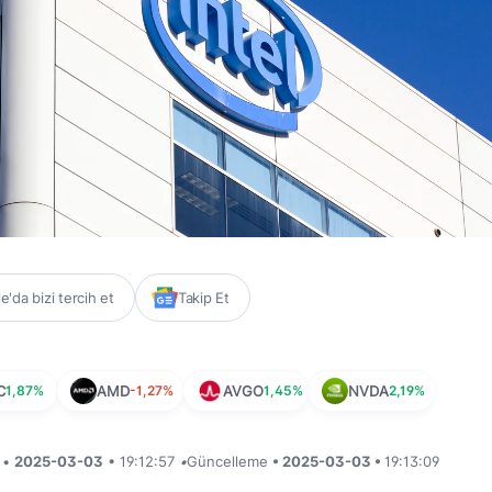
'da bizi tercih et
Takip Et
C
1,87%
AMD
-1,27%
AVGO
1,45%
NVDA
2,19%
i •
2025-03-03
• 19:12:57
•
Güncelleme
• 2025-03-03 •
19:13:09