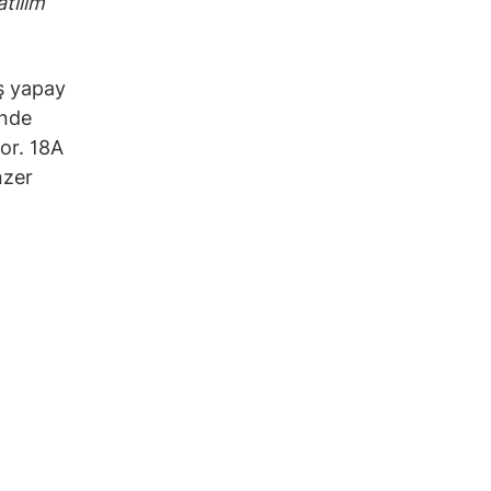
atılım
iş yapay
inde
yor. 18A
nzer