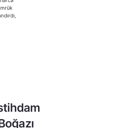
rlarca
gümrük
andırdı,
istihdam
 Boğazı