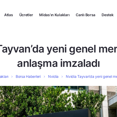
Atlas
Ücretler
Midas’ın Kulakları
Canlı Borsa
Destek
Tayvan’da yeni genel mer
anlaşma imzaladı
akları
Borsa Haberleri
Nvidia
Nvidia Tayvan’da yeni genel me