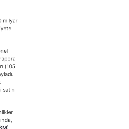
0 milyar
iyete
enel
 rapora
rı (105
yladı.
k
i satın
likler
ında,
SM
)