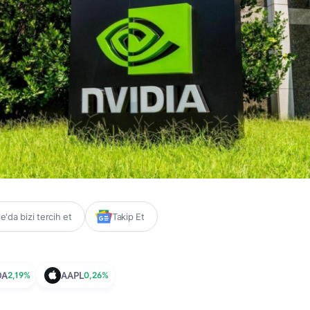
'da bizi tercih et
Takip Et
DA
2,19%
AAPL
0,26%