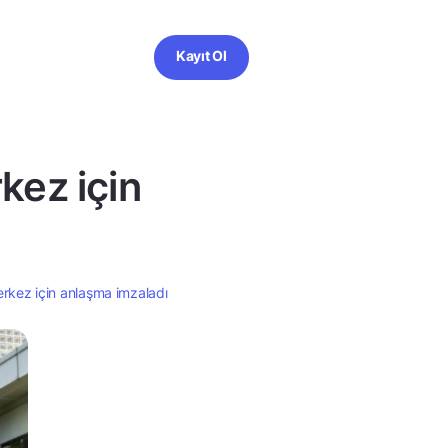
Kayıt Ol
kez için
rkez için anlaşma imzaladı