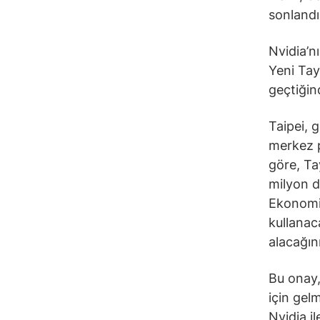
sonlandı
Nvidia’n
Yeni Tay
geçtiğin
Taipei, 
merkez p
göre, Ta
milyon d
Ekonomi B
kullanaca
alacağını
Bu onay,
için gel
Nvidia 