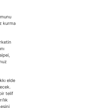
numunu
ez kurma
rketin
ını
ipei,
mmuz
kkı elde
lecek.
r telif
’lık
esini