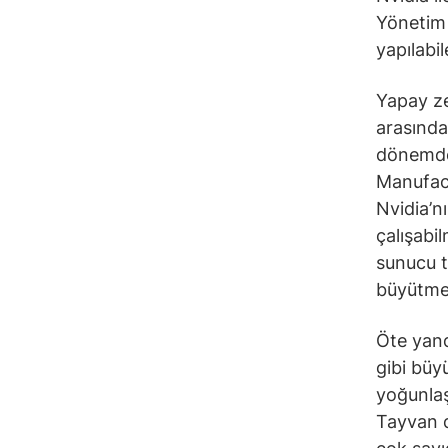
Yönetim 
yapılabil
Yapay ze
arasındak
dönemde 
Manufact
Nvidia’n
çalışabi
sunucu t
büyütmes
Öte yan
gibi büy
yoğunlaş
Tayvan d