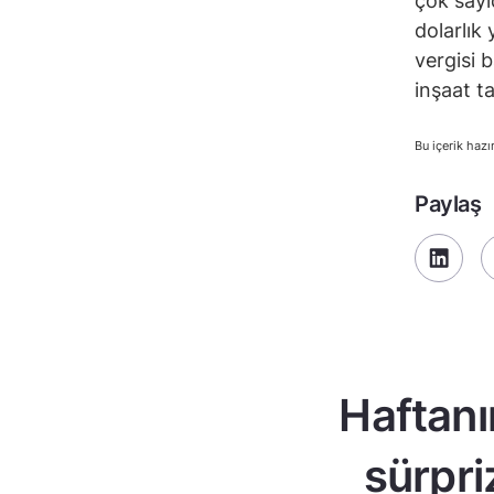
çok sayı
dolarlık
vergisi b
inşaat ta
Bu içerik hazı
Paylaş
Haftanı
sürpri