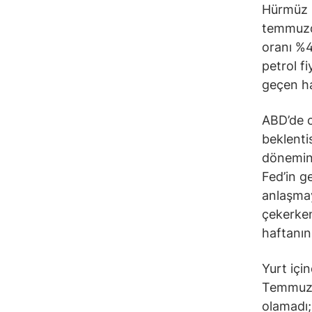
Hürmüz B
temmuzda
oranı %4
petrol f
geçen haf
ABD’de c
beklenti
dönemind
Fed’in ge
anlaşmay
çekerken
haftanın
Yurt içi
Temmuz’u
olamadı; 