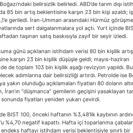
oğazı’ndaki belirsizlik belirledi. ABD’de tarım dışı ist
 85 bin artış beklentisine karşın 23 bin kişi azaldı; iş
,1’e geriledi. İran-Umman arasındaki Hürmüz görüşmel
iyatlarında sert dalgalanmalara yol açtı. Yurt içinde B
tadan taşınan satış baskısıyla zayıf bir seyir izledi.
uma günü açıklanan istihdam verisi 80 bin kişilik artış
sine karşın 23 bin kişilik düşüşle geldi; mayıs-haziran
e de toplam 103 bin kişilik aşağı revizyon yapıldı. Bu
lecek adımlarına dair belirsizliği artırdı. Petrolde ise 
a yakın olunduğu açıklamaları fiyatları 80 doların altı
, İran’ın “düşmanca” gemilerin geçişini yasaklayan ta
 sonunda fiyatları yeniden yukarı çevirdi.
nde BIST 100, önceki haftanın %3,48’lik kaybının ardı
 %4,70 negatif kapattı. Hafta içi toparlanma çabaları
endeks haftayı istihdam verisi beklentisiyle sınırlı bir