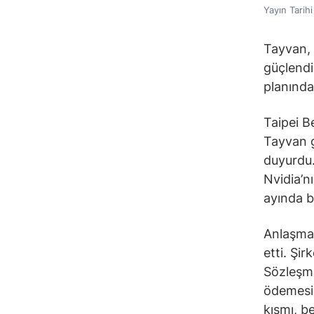
Yayın Tarih
Tayvan, 
güçlendir
planında
Taipei Be
Tayvan g
duyurdu.
Nvidia’n
ayında b
Anlaşma 
etti. Şir
Sözleşme
ödemesin
kısmı, b