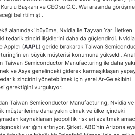
Kurulu Başkanı ve CEO’su C.C. Wei arasında görüşme
eceği belirtilmişti.
kâ alanındaki büyüme, Nvidia ile Tayvan Yarı İletken
i tedarik zinciri ilişkilerini daha da güçlendirdi. Nvidi
Apple’ı (
AAPL
) geride bırakarak Taiwan Semicondu
uring’in en büyük müşterisi konumuna yükseldi. Anali
ın Taiwan Semiconductor Manufacturing ile daha yak
lmek ve Asya genelindeki giderek karmaşıklaşan yapa
edarik zincirini yönetebilmek için yerel Ar-Ge ekibini
i gerektiğini vurguluyor.
dan Taiwan Semiconductor Manufacturing, Nvidia ve
ük müşterilerine daha yakın olmak ve ülke içindeki
madan kaynaklanan jeopolitik riskleri azaltmak amac
ışındaki varlığını artırıyor. Şirket, ABD’nin Arizona ey