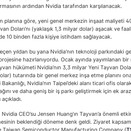
rmasının ardından Nvidia tarafından karşılanacak.
ın planına göre, yeni genel merkezin inşaat maliyeti 4
van Doları’nı (yaklaşık 1,3 milyar dolar) aşacak ve faal
de 10 binden fazla kişiye istihdam sağlayacak.
geçen yıldan bu yana Nvidia’nın teknoloji parkındaki g
rojesine hazırlanıyordu. Ocak ayında yayımlanan bir
yvan hükümeti Nvidia’nın 3,3 milyar Yeni Tayvan Dola
olar) tutarında bir genel merkez inşa etme planını ona
akanlığı, Nvidia’nın Taipei’deki alanı ticari ofis olara
ğını ve daha geniş bir iş parkı geliştirmek için ek araz
 açıkladı.
 Nvidia CEO’su Jensen Huang’ın Tayvan’a önemli etkin
mesinin beklendiği döneme denk geldi. Ziyaret kapsam
ile Taiwan Semiconductor Manufacturing Company (
T