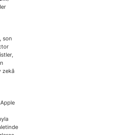
ler
a, son
ctor
stler,
ın
y zekâ
 Apple
ıyla
aletinde