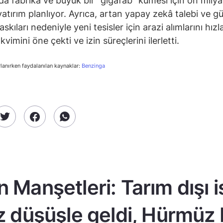
da fabrika ve büyük bir “gigafab” kümesi için on milya
 yatırım planlıyor. Ayrıca, artan yapay zekâ talebi ve 
askıları nedeniyle yeni tesisler için arazi alımlarını hızl
kvimini öne çekti ve izin süreçlerini ilerletti.
rlanırken faydalanılan kaynaklar:
Benzinga
n Manşetleri: Tarım dışı 
z düşüşle geldi, Hürmüz