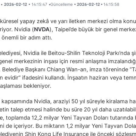
i •
2026-02-12
• 14:15:47
•
Güncelleme
• 2026-02-12 •
14:15:58
küresel yapay zekâ ve yarı iletken merkezi olma ko
iyor. Nvidia (
NVDA
), Taipei’de büyük bir genel merk
 önemli bir adım attı.
lediyesi, Nvidia ile Beitou-Shilin Teknoloji Parkı’nda şi
enel merkezinin inşası için resmi anlaşma imzalandığ
 Belediye Başkanı Chiang Wan-an, imza töreninde “Ta
ın evidir” ifadesini kullandı. İnşaatın haziran veya te
aşlaması bekleniyor.
kapsamında Nvidia, araziyi 50 yıl süreyle kiralama ha
ketin talep etmesi halinde bu süre 20 yıl daha uzatılabi
, toplamda 12,2 milyar Yeni Tayvan Doları tutarında bi
i de içeriyor. Bu miktarın 1,2 milyar Yeni Tayvan Doları
elediyenin Shin Kong Life Insurance ile önceki sözleşm