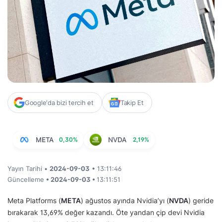
Google'da bizi tercih et
Takip Et
META
0,30%
NVDA
2,19%
Yayın Tarihi •
2024-09-03
• 13:11:46
Güncelleme
• 2024-09-03 •
13:11:51
Meta Platforms (
META
) ağustos ayında Nvidia’yı (
NVDA
) geride
bırakarak 13,69% değer kazandı. Öte yandan çip devi Nvidia