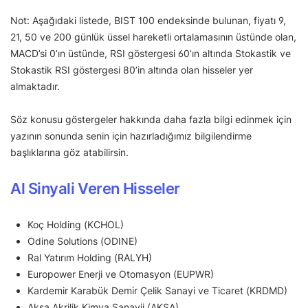
Not: Aşağıdaki listede, BIST 100 endeksinde bulunan, fiyatı 9,
21, 50 ve 200 günlük üssel hareketli ortalamasının üstünde olan,
MACD’si 0’ın üstünde, RSI göstergesi 60’ın altında Stokastik ve
Stokastik RSI göstergesi 80’in altında olan hisseler yer
almaktadır.
Söz konusu göstergeler hakkında daha fazla bilgi edinmek için
yazının sonunda senin için hazırladığımız bilgilendirme
başlıklarına göz atabilirsin.
Al Sinyali Veren Hisseler
Koç Holding (KCHOL)
Odine Solutions (ODINE)
Ral Yatırım Holding (RALYH)
Europower Enerji ve Otomasyon (EUPWR)
Kardemir Karabük Demir Çelik Sanayi ve Ticaret (KRDMD)
Aksa Akrilik Kimya Sanayii (AKSA)