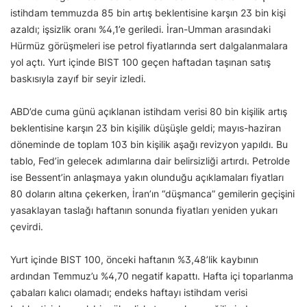
istihdam temmuzda 85 bin artış beklentisine karşın 23 bin kişi
azaldı; işsizlik oranı %4,1’e geriledi. İran-Umman arasındaki
Hürmüz görüşmeleri ise petrol fiyatlarında sert dalgalanmalara
yol açtı. Yurt içinde BIST 100 geçen haftadan taşınan satış
baskısıyla zayıf bir seyir izledi.
ABD’de cuma günü açıklanan istihdam verisi 80 bin kişilik artış
beklentisine karşın 23 bin kişilik düşüşle geldi; mayıs-haziran
döneminde de toplam 103 bin kişilik aşağı revizyon yapıldı. Bu
tablo, Fed’in gelecek adımlarına dair belirsizliği artırdı. Petrolde
ise Bessent’in anlaşmaya yakın olunduğu açıklamaları fiyatları
80 doların altına çekerken, İran’ın “düşmanca” gemilerin geçişini
yasaklayan taslağı haftanın sonunda fiyatları yeniden yukarı
çevirdi.
Yurt içinde BIST 100, önceki haftanın %3,48’lik kaybının
ardından Temmuz’u %4,70 negatif kapattı. Hafta içi toparlanma
çabaları kalıcı olamadı; endeks haftayı istihdam verisi