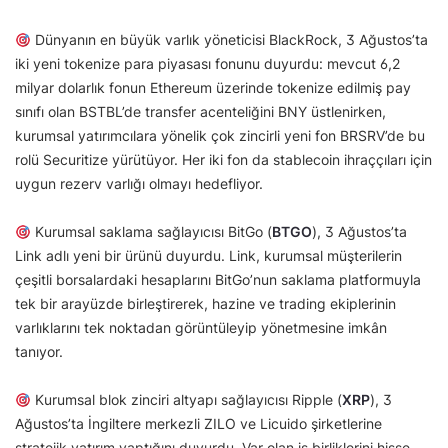
Dünyanın en büyük varlık yöneticisi BlackRock, 3 Ağustos’ta
iki yeni tokenize para piyasası fonunu duyurdu: mevcut 6,2
milyar dolarlık fonun Ethereum üzerinde tokenize edilmiş pay
sınıfı olan BSTBL’de transfer acenteliğini BNY üstlenirken,
kurumsal yatırımcılara yönelik çok zincirli yeni fon BRSRV’de bu
rolü Securitize yürütüyor. Her iki fon da stablecoin ihraççıları için
uygun rezerv varlığı olmayı hedefliyor.
Kurumsal saklama sağlayıcısı BitGo (
BTGO
), 3 Ağustos’ta
Link adlı yeni bir ürünü duyurdu. Link, kurumsal müşterilerin
çeşitli borsalardaki hesaplarını BitGo’nun saklama platformuyla
tek bir arayüzde birleştirerek, hazine ve trading ekiplerinin
varlıklarını tek noktadan görüntüleyip yönetmesine imkân
tanıyor.
Kurumsal blok zinciri altyapı sağlayıcısı Ripple (
XRP
), 3
Ağustos’ta İngiltere merkezli ZILO ve Licuido şirketlerine
stratejik yatırım yaptığını duyurdu. Var olan iş birliklerini hisse