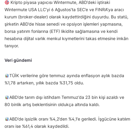
Kripto piyasa yapıcısı Wintermute, ABD’deki iştiraki
Wintermute USA LLC’yi 6 Ağustos’ta SEC’e ve FINRA’ya aracı
kurum (broker-dealer) olarak kaydettirdiğini duyurdu. Bu statü,
şirketin ABD’de hisse senedi ve opsiyon işlemleri yapmasına,
borsa yatırım fonlarına (ETF) likidite sağlamasına ve kendi
hesabına dijital varlık menkul kıymetlerini takas etmesine imkân
tanıyor.
Veri gündemi
TÜİK verilerine göre temmuz ayında enflasyon aylık bazda
%1,78 artarken, yıllık bazda %31,75 oldu.
ABD’de tarım dışı istihdam Temmuz’da 23 bin kişi azaldı ve
80 binlik artış beklentisinin oldukça altında kaldı.
ABD’de işsizlik oranı %4,2’den %4,1’e geriledi. İşgücüne katılım
oranı ise %61,4 olarak kaydedildi.