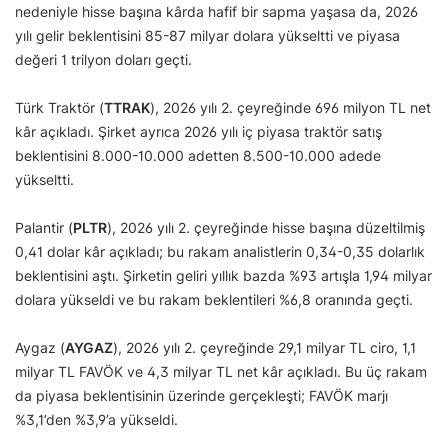
nedeniyle hisse başına kârda hafif bir sapma yaşasa da, 2026
yılı gelir beklentisini 85-87 milyar dolara yükseltti ve piyasa
değeri 1 trilyon doları geçti.
Türk Traktör (
TTRAK
), 2026 yılı 2. çeyreğinde 696 milyon TL net
kâr açıkladı. Şirket ayrıca 2026 yılı iç piyasa traktör satış
beklentisini 8.000-10.000 adetten 8.500-10.000 adede
yükseltti.
Palantir (
PLTR
), 2026 yılı 2. çeyreğinde hisse başına düzeltilmiş
0,41 dolar kâr açıkladı; bu rakam analistlerin 0,34-0,35 dolarlık
beklentisini aştı. Şirketin geliri yıllık bazda %93 artışla 1,94 milyar
dolara yükseldi ve bu rakam beklentileri %6,8 oranında geçti.
Aygaz (
AYGAZ
), 2026 yılı 2. çeyreğinde 29,1 milyar TL ciro, 1,1
milyar TL FAVÖK ve 4,3 milyar TL net kâr açıkladı. Bu üç rakam
da piyasa beklentisinin üzerinde gerçekleşti; FAVÖK marjı
%3,1’den %3,9’a yükseldi.