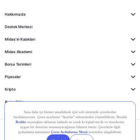
Hakkımızda
Destek Merkezi
Midas'ın Kulakları
Midas Akademi
Borsa Terimleri
Piyasalar
Kripto
Ayrıcalıklar
Kişisel Verilerin
Gizlilik
Yasal
Çerez
Korunması
Politikası
Duyurular
Ayarları