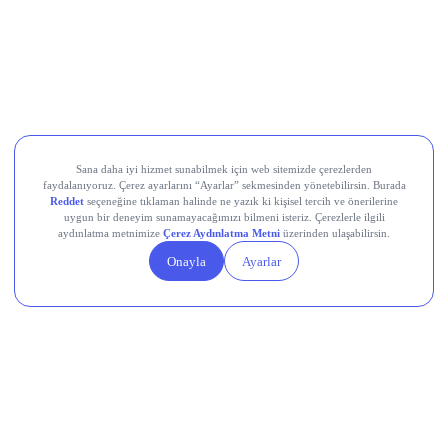
Odine Solutions (ODINE)
Ral Yatırım Holding (RALYH)
Europower Enerji ve Otomasyon (EUPWR)
Kardemir Karabük Demir Çelik Sanayi ve Ticaret (KRDMD)
Aksa Akrilik Kimya Sanayii (AKSA)
Teknik Analiz Nedir?