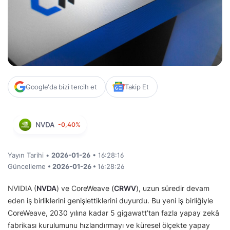
Google'da bizi tercih et
Takip Et
NVDA
-0,40%
Yayın Tarihi •
2026-01-26
• 16:28:16
Güncelleme
• 2026-01-26 •
16:28:26
NVIDIA (
NVDA
) ve CoreWeave (
CRWV
), uzun süredir devam
eden iş birliklerini genişlettiklerini duyurdu. Bu yeni iş birliğiyle
CoreWeave, 2030 yılına kadar 5 gigawatt’tan fazla yapay zekâ
fabrikası kurulumunu hızlandırmayı ve küresel ölçekte yapay