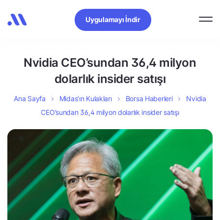
Uygulamayı İndir
Nvidia CEO’sundan 36,4 milyon
dolarlık insider satışı
Ana Sayfa
Midas’ın Kulakları
Borsa Haberleri
Nvidia
CEO’sundan 36,4 milyon dolarlık insider satışı