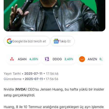
Google'da bizi tercih et
Takip Et
ASAN
6,23%
DDOG
2,63%
AMZN
0,76%
Yayın Tarihi •
2025-07-11
• 17:56:46
Güncelleme
• 2025-07-11 •
17:56:56
Nvidia (
NVDA
) CEO’su Jensen Huang, bu hafta yüklü bir insider
satışı gerçekleştirdi.
Huang, 8 ile 10 Temmuz aralığında gerçekleşen üç ayrı işlemde