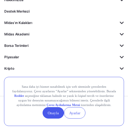
Destek Merkezi
Midas'ın Kulakları
Midas Akademi
Borsa Terimleri
Piyasalar
Kripto
Ayrıcalıklar
Kişisel Verilerin
Gizlilik
Yasal
Çerez
Korunması
Politikası
Duyurular
Ayarları
© 2026 Midas Finansal Teknolojiler A.Ş. Tüm hakları saklıdır.