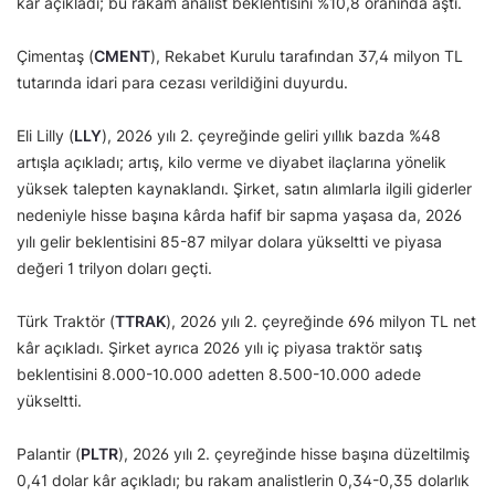
kâr açıkladı; bu rakam analist beklentisini %10,8 oranında aştı.
Çimentaş (
CMENT
), Rekabet Kurulu tarafından 37,4 milyon TL
tutarında idari para cezası verildiğini duyurdu.
Eli Lilly (
LLY
), 2026 yılı 2. çeyreğinde geliri yıllık bazda %48
artışla açıkladı; artış, kilo verme ve diyabet ilaçlarına yönelik
yüksek talepten kaynaklandı. Şirket, satın alımlarla ilgili giderler
nedeniyle hisse başına kârda hafif bir sapma yaşasa da, 2026
yılı gelir beklentisini 85-87 milyar dolara yükseltti ve piyasa
değeri 1 trilyon doları geçti.
Türk Traktör (
TTRAK
), 2026 yılı 2. çeyreğinde 696 milyon TL net
kâr açıkladı. Şirket ayrıca 2026 yılı iç piyasa traktör satış
beklentisini 8.000-10.000 adetten 8.500-10.000 adede
yükseltti.
Palantir (
PLTR
), 2026 yılı 2. çeyreğinde hisse başına düzeltilmiş
0,41 dolar kâr açıkladı; bu rakam analistlerin 0,34-0,35 dolarlık