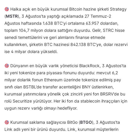
Halka açık en büyük kurumsal Bitcoin hazine şirketi Strategy
(
MSTR
), 3 Ağustos’ta yaptığı açıklamada 27 Temmuz-2
Ağustos haftasında 1.638 BTC’yi ortalama 63.957 dolardan,
toplam 104,7 milyon dolara sattığını duyurdu. Gelir, STRC hisse
senedi temettülerini ve geri alımlarını finanse etmede
kullanılırken, şirketin BTC hazinesi 842.138 BTC’ye, dolar rezervi
ise 4 milyar dolara yükseldi.
Dünyanın en büyük varlık yöneticisi BlackRock, 3 Ağustos’ta
iki yeni tokenize para piyasası fonunu duyurdu: mevcut 6,2
milyar dolarlık fonun Ethereum üzerinde tokenize edilmiş pay
sınıfı olan BSTBL’de transfer acenteliğini BNY üstlenirken,
kurumsal yatırımcılara yönelik çok zincirli yeni fon BRSRV’de bu
rolü Securitize yürütüyor. Her iki fon da stablecoin ihraççıları için
uygun rezerv varlığı olmayı hedefliyor.
Kurumsal saklama sağlayıcısı BitGo (
BTGO
), 3 Ağustos’ta
Link adlı yeni bir ürünü duyurdu. Link, kurumsal müşterilerin