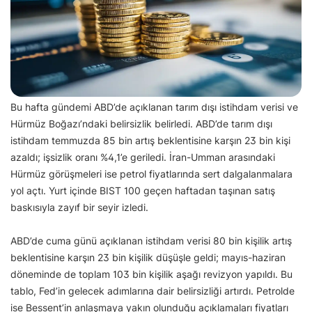
Bu hafta gündemi ABD’de açıklanan tarım dışı istihdam verisi ve
Hürmüz Boğazı’ndaki belirsizlik belirledi. ABD’de tarım dışı
istihdam temmuzda 85 bin artış beklentisine karşın 23 bin kişi
azaldı; işsizlik oranı %4,1’e geriledi. İran-Umman arasındaki
Hürmüz görüşmeleri ise petrol fiyatlarında sert dalgalanmalara
yol açtı. Yurt içinde BIST 100 geçen haftadan taşınan satış
baskısıyla zayıf bir seyir izledi.
ABD’de cuma günü açıklanan istihdam verisi 80 bin kişilik artış
beklentisine karşın 23 bin kişilik düşüşle geldi; mayıs-haziran
döneminde de toplam 103 bin kişilik aşağı revizyon yapıldı. Bu
tablo, Fed’in gelecek adımlarına dair belirsizliği artırdı. Petrolde
ise Bessent’in anlaşmaya yakın olunduğu açıklamaları fiyatları