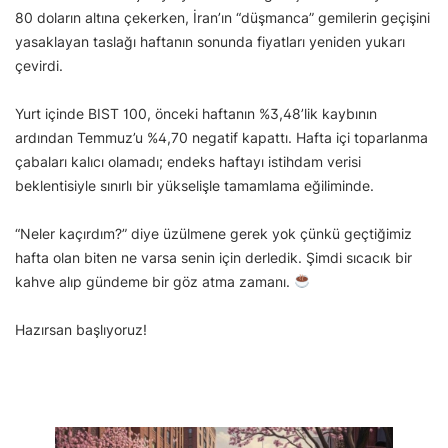
80 doların altına çekerken, İran’ın “düşmanca” gemilerin geçişini
yasaklayan taslağı haftanın sonunda fiyatları yeniden yukarı
çevirdi.
Yurt içinde BIST 100, önceki haftanın %3,48’lik kaybının
ardından Temmuz’u %4,70 negatif kapattı. Hafta içi toparlanma
çabaları kalıcı olamadı; endeks haftayı istihdam verisi
beklentisiyle sınırlı bir yükselişle tamamlama eğiliminde.
“Neler kaçırdım?” diye üzülmene gerek yok çünkü geçtiğimiz
hafta olan biten ne varsa senin için derledik. Şimdi sıcacık bir
kahve alıp gündeme bir göz atma zamanı.
Hazırsan başlıyoruz!