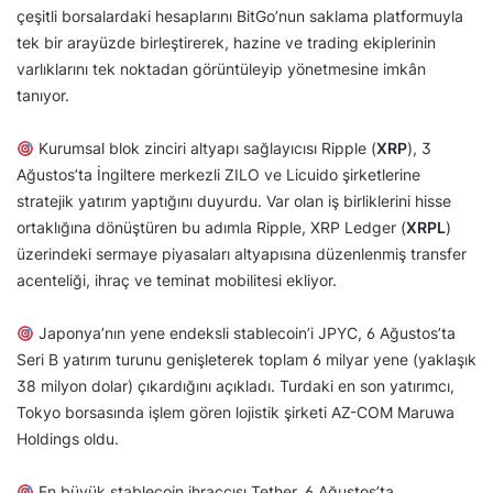
çeşitli borsalardaki hesaplarını BitGo’nun saklama platformuyla
tek bir arayüzde birleştirerek, hazine ve trading ekiplerinin
varlıklarını tek noktadan görüntüleyip yönetmesine imkân
tanıyor.
Kurumsal blok zinciri altyapı sağlayıcısı Ripple (
XRP
), 3
Ağustos’ta İngiltere merkezli ZILO ve Licuido şirketlerine
stratejik yatırım yaptığını duyurdu. Var olan iş birliklerini hisse
ortaklığına dönüştüren bu adımla Ripple, XRP Ledger (
XRPL
)
üzerindeki sermaye piyasaları altyapısına düzenlenmiş transfer
acenteliği, ihraç ve teminat mobilitesi ekliyor.
Japonya’nın yene endeksli stablecoin’i JPYC, 6 Ağustos’ta
Seri B yatırım turunu genişleterek toplam 6 milyar yene (yaklaşık
38 milyon dolar) çıkardığını açıkladı. Turdaki en son yatırımcı,
Tokyo borsasında işlem gören lojistik şirketi AZ-COM Maruwa
Holdings oldu.
En büyük stablecoin ihraççısı Tether, 6 Ağustos’ta