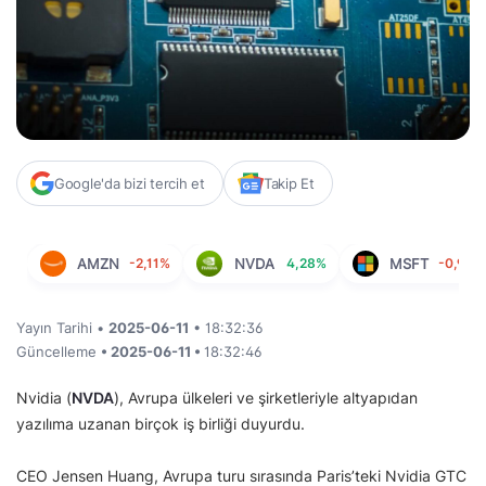
Google'da bizi tercih et
Takip Et
AMZN
-2,11%
NVDA
4,28%
MSFT
-0,92%
Yayın Tarihi •
2025-06-11
• 18:32:36
Güncelleme
• 2025-06-11 •
18:32:46
Nvidia (
NVDA
), Avrupa ülkeleri ve şirketleriyle altyapıdan
yazılıma uzanan birçok iş birliği duyurdu.
CEO Jensen Huang, Avrupa turu sırasında Paris’teki Nvidia GTC