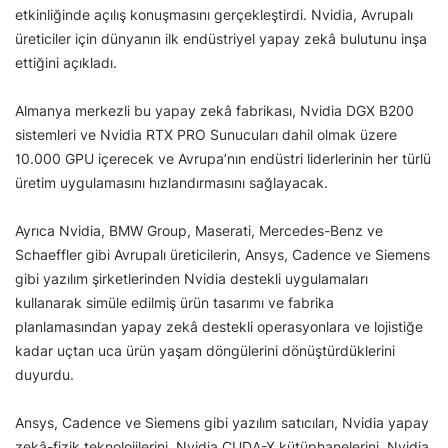
etkinliğinde açılış konuşmasını gerçekleştirdi. Nvidia, Avrupalı
üreticiler için dünyanın ilk endüstriyel yapay zekâ bulutunu inşa
ettiğini açıkladı.
Almanya merkezli bu yapay zekâ fabrikası, Nvidia DGX B200
sistemleri ve Nvidia RTX PRO Sunucuları dahil olmak üzere
10.000 GPU içerecek ve Avrupa’nın endüstri liderlerinin her türlü
üretim uygulamasını hızlandırmasını sağlayacak.
Ayrıca Nvidia, BMW Group, Maserati, Mercedes-Benz ve
Schaeffler gibi Avrupalı üreticilerin, Ansys, Cadence ve Siemens
gibi yazılım şirketlerinden Nvidia destekli uygulamaları
kullanarak simüle edilmiş ürün tasarımı ve fabrika
planlamasından yapay zekâ destekli operasyonlara ve lojistiğe
kadar uçtan uca ürün yaşam döngülerini dönüştürdüklerini
duyurdu.
Ansys, Cadence ve Siemens gibi yazılım satıcıları, Nvidia yapay
zekâ-fizik teknolojilerini, Nvidia CUDA-X kütüphanelerini, Nvidia