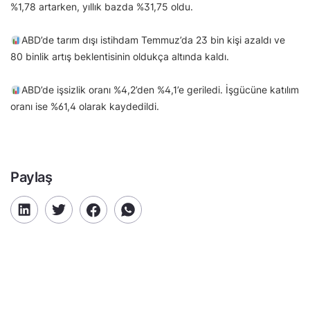
%1,78 artarken, yıllık bazda %31,75 oldu.
ABD’de tarım dışı istihdam Temmuz’da 23 bin kişi azaldı ve
80 binlik artış beklentisinin oldukça altında kaldı.
ABD’de işsizlik oranı %4,2’den %4,1’e geriledi. İşgücüne katılım
oranı ise %61,4 olarak kaydedildi.
Paylaş