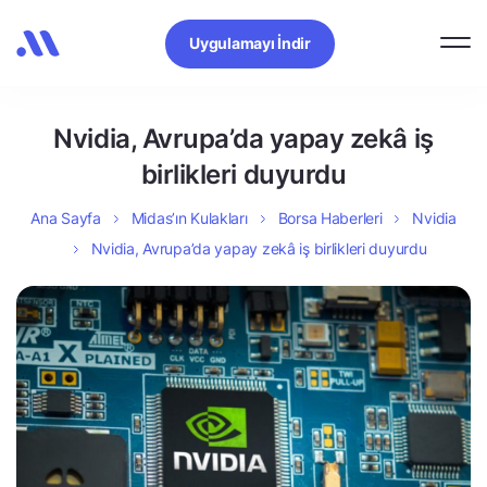
Uygulamayı İndir
Nvidia, Avrupa’da yapay zekâ iş
birlikleri duyurdu
Ana Sayfa
Midas’ın Kulakları
Borsa Haberleri
Nvidia
Nvidia, Avrupa’da yapay zekâ iş birlikleri duyurdu