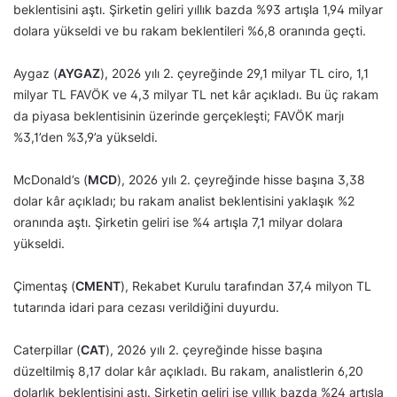
beklentisini aştı. Şirketin geliri yıllık bazda %93 artışla 1,94 milyar
dolara yükseldi ve bu rakam beklentileri %6,8 oranında geçti.
Aygaz (
AYGAZ
), 2026 yılı 2. çeyreğinde 29,1 milyar TL ciro, 1,1
milyar TL FAVÖK ve 4,3 milyar TL net kâr açıkladı. Bu üç rakam
da piyasa beklentisinin üzerinde gerçekleşti; FAVÖK marjı
%3,1’den %3,9’a yükseldi.
McDonald’s (
MCD
), 2026 yılı 2. çeyreğinde hisse başına 3,38
dolar kâr açıkladı; bu rakam analist beklentisini yaklaşık %2
oranında aştı. Şirketin geliri ise %4 artışla 7,1 milyar dolara
yükseldi.
Çimentaş (
CMENT
), Rekabet Kurulu tarafından 37,4 milyon TL
tutarında idari para cezası verildiğini duyurdu.
Caterpillar (
CAT
), 2026 yılı 2. çeyreğinde hisse başına
düzeltilmiş 8,17 dolar kâr açıkladı. Bu rakam, analistlerin 6,20
dolarlık beklentisini aştı. Şirketin geliri ise yıllık bazda %24 artışla