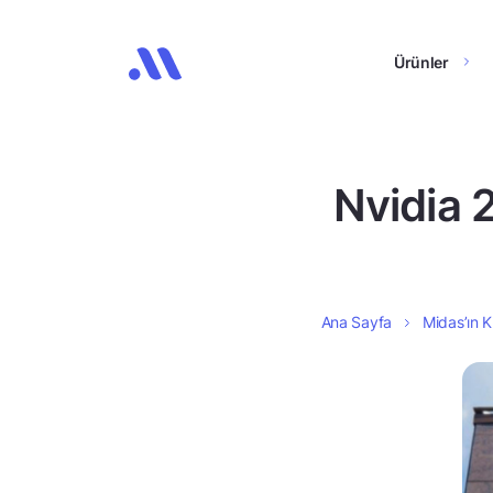
Ürünler
Nvidia 
Ana Sayfa
Midas’ın K