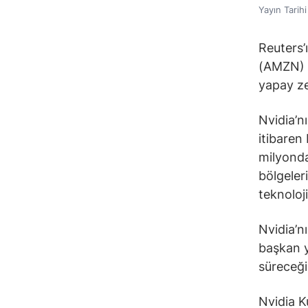
Yayın Tarih
Reuters’
(AMZN) 
yapay ze
Nvidia’n
itibaren
milyonda
bölgeler
teknoloji
Nvidia’n
başkan y
süreceğin
Nvidia K