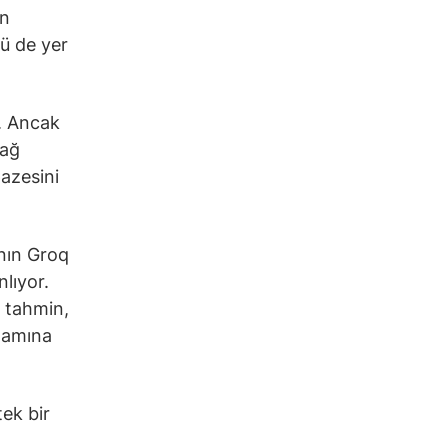
in
sü de yer
. Ancak
 ağ
pazesini
’nın Groq
nlıyor.
e tahmin,
nlamına
tek bir