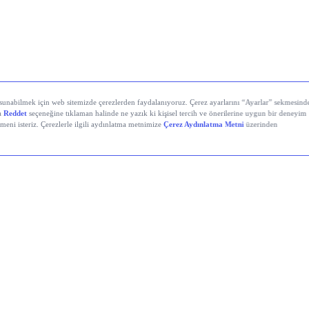
yali Veren Hisseler
Holding (KCHOL)