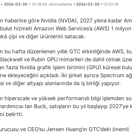
i •
2026-03-20
• 12:18:45
•
Güncelleme
• 2026-03-20 •
12:52:18
ın haberine göre Nvidia (NVDA), 2027 yılına kadar A
bulut hizmeti Amazon Web Services’a (AWS) 1 milyon
kâ çipi ve diğer ürünlerini satacak.
ın bu hafta düzenlenen yıllık GTC etkinliğinde AWS, bu
 Blackwell ve Rubin GPU mimarileri de dahil olmak üze
n fazla Nvidia grafik işlem birimini (GPU) küresel bulu
ine ekleyeceğini açıkladı. İki şirket ayrıca Spectrum ağ
si ve diğer altyapı alanlarında da iş birliği yapıyor.
ın hiperscale ve yüksek performanslı bilgi işlemden s
ardımcısı Ian Buck, satışların bu yıl başlayıp 2027’ye 
i belirtti.
urucusu ve CEO’su Jensen Huang’ın GTC’deki önemli