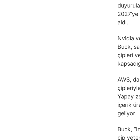
duyurula
2027’ye 
aldı.
Nvidia v
Buck, sa
çipleri v
kapsadığı
AWS, dah
çipleriyl
Yapay ze
içerik ü
geliyor.
Buck, “I
çip yeter