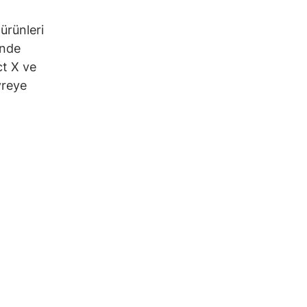
ürünleri
inde
ct X ve
vreye