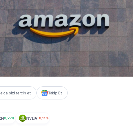
'da bizi tercih et
Takip Et
ZN
0,29%
NVDA
-0,11%