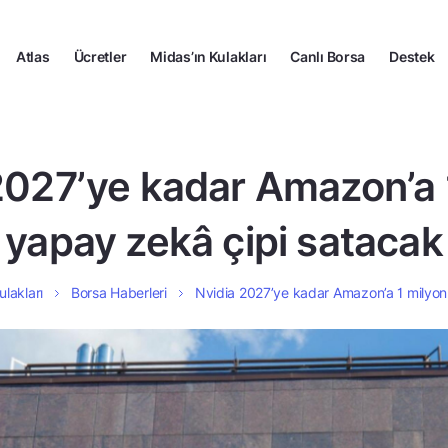
Atlas
Ücretler
Midas’ın Kulakları
Canlı Borsa
Destek
2027’ye kadar Amazon’a 
yapay zekâ çipi satacak
ulakları
Borsa Haberleri
Nvidia 2027’ye kadar Amazon’a 1 milyon