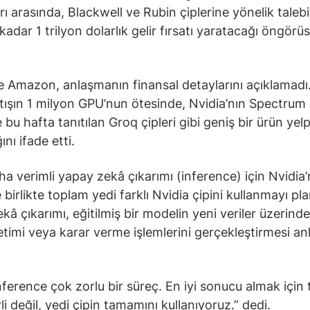
rı arasında, Blackwell ve Rubin çiplerine yönelik taleb
kadar 1 trilyon dolarlık gelir fırsatı yaratacağı öngörü
e Amazon, anlaşmanın finansal detaylarını açıklamadı
tışın 1 milyon GPU’nun ötesinde, Nvidia’nın Spectrum
e bu hafta tanıtılan Groq çipleri gibi geniş bir ürün yel
nı ifade etti.
a verimli yapay zekâ çıkarımı (inference) için Nvidia
e birlikte toplam yedi farklı Nvidia çipini kullanmayı pla
kâ çıkarımı, eğitilmiş bir modelin yeni veriler üzerind
retimi veya karar verme işlemlerini gerçekleştirmesi a
nference çok zorlu bir süreç. En iyi sonucu almak için 
li değil, yedi çipin tamamını kullanıyoruz.” dedi.