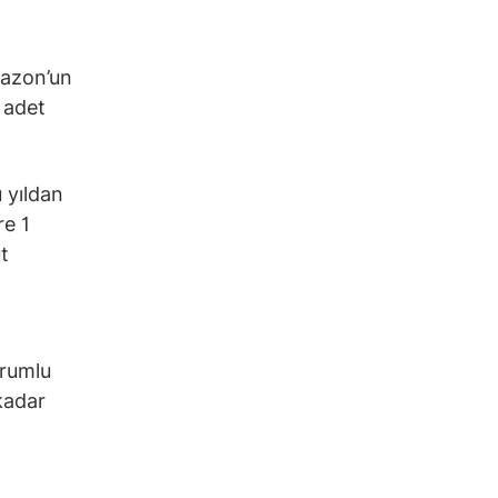
mazon’un
 adet
 yıldan
re 1
t
orumlu
kadar