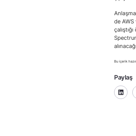
Anlaşma 
de AWS v
çalıştığ
Spectrum
alınacağı 
Bu içerik hazı
Paylaş