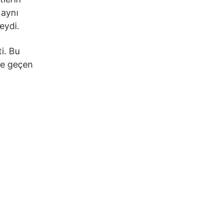
 aynı
eydi.
ti. Bu
 ve geçen