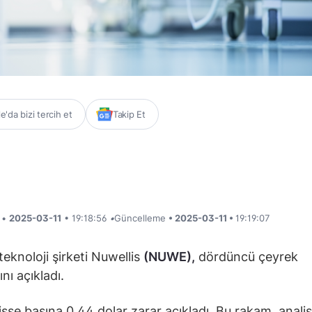
'da bizi tercih et
Takip Et
i •
2025-03-11
• 19:18:56
•
Güncelleme
• 2025-03-11 •
19:19:07
teknoloji şirketi Nuwellis
(NUWE),
dördüncü çeyrek
nı açıkladı.
hisse başına 0,44 dolar zarar açıkladı. Bu rakam, analis