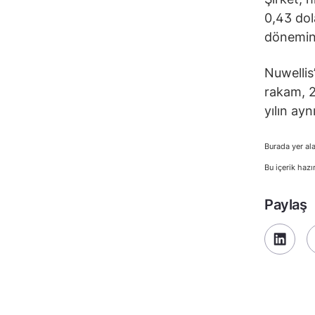
0,43 dola
dönemind
Nuwellis’
rakam, 2
yılın ay
Burada yer ala
Bu içerik hazı
Paylaş