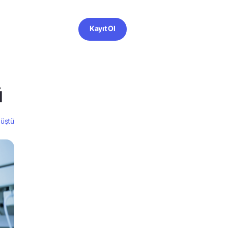
Kayıt Ol
ü
düştü