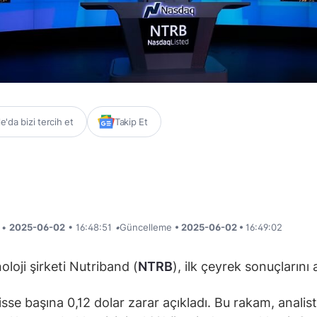
'da bizi tercih et
Takip Et
i •
2025-06-02
• 16:48:51
•
Güncelleme
• 2025-06-02 •
16:49:02
oloji şirketi Nutriband (
NTRB
), ilk çeyrek sonuçlarını 
isse başına 0,12 dolar zarar açıkladı. Bu rakam, analist