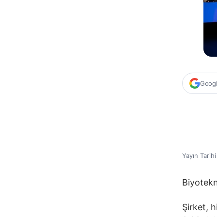
Google
Yayın Tarih
Biyotekn
Şirket, h