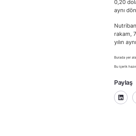
0,20 dol
aynı dön
Nutriband
rakam, 7
yılın ay
Burada yer ala
Bu içerik hazı
Paylaş