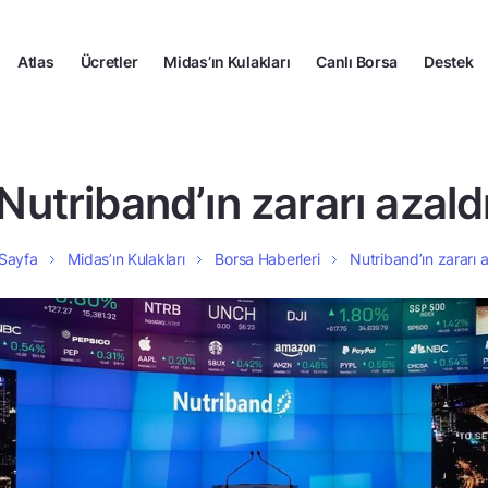
Atlas
Ücretler
Midas’ın Kulakları
Canlı Borsa
Destek
Nutriband’ın zararı azald
Sayfa
Midas’ın Kulakları
Borsa Haberleri
Nutriband’ın zararı a