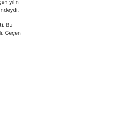
en yılın
indeydi.
ti. Bu
dı. Geçen