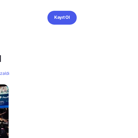
Kayıt Ol
ı
zaldı