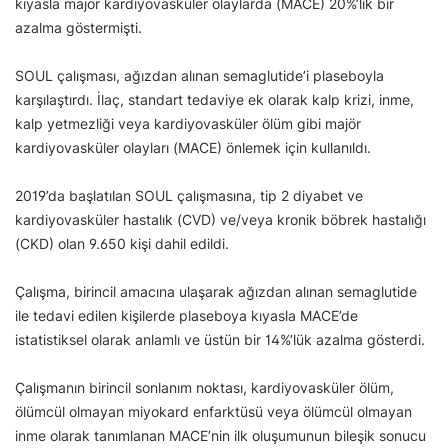
kıyasla majör kardiyovasküler olaylarda (MACE) 20%’lik bir
azalma göstermişti.
SOUL çalışması, ağızdan alınan semaglutide’i plaseboyla
karşılaştırdı. İlaç, standart tedaviye ek olarak kalp krizi, inme,
kalp yetmezliği veya kardiyovasküler ölüm gibi majör
kardiyovasküler olayları (MACE) önlemek için kullanıldı.
2019’da başlatılan SOUL çalışmasına, tip 2 diyabet ve
kardiyovasküler hastalık (CVD) ve/veya kronik böbrek hastalığı
(CKD) olan 9.650 kişi dahil edildi.
Çalışma, birincil amacına ulaşarak ağızdan alınan semaglutide
ile tedavi edilen kişilerde plaseboya kıyasla MACE’de
istatistiksel olarak anlamlı ve üstün bir 14%’lük azalma gösterdi.
Çalışmanın birincil sonlanım noktası, kardiyovasküler ölüm,
ölümcül olmayan miyokard enfarktüsü veya ölümcül olmayan
inme olarak tanımlanan MACE’nin ilk oluşumunun bileşik sonucu