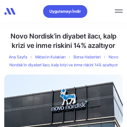
Uygulamayı İndir
Novo Nordisk’in diyabet ilacı, kalp
krizi ve inme riskini 14% azaltıyor
Ana Sayfa
Midas’ın Kulakları
Borsa Haberleri
Novo
Nordisk’in diyabet ilacı, kalp krizi ve inme riskini 14% azaltıyor