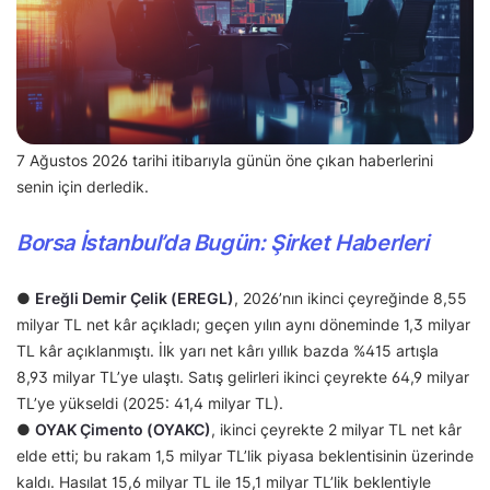
7 Ağustos 2026 tarihi itibarıyla günün öne çıkan haberlerini
senin için derledik.
Borsa İstanbul’da Bugün: Şirket Haberleri
●
Ereğli Demir Çelik (EREGL)
, 2026’nın ikinci çeyreğinde 8,55
milyar TL net kâr açıkladı; geçen yılın aynı döneminde 1,3 milyar
TL kâr açıklanmıştı. İlk yarı net kârı yıllık bazda %415 artışla
8,93 milyar TL’ye ulaştı. Satış gelirleri ikinci çeyrekte 64,9 milyar
TL’ye yükseldi (2025: 41,4 milyar TL).
●
OYAK Çimento (OYAKC)
, ikinci çeyrekte 2 milyar TL net kâr
elde etti; bu rakam 1,5 milyar TL’lik piyasa beklentisinin üzerinde
kaldı. Hasılat 15,6 milyar TL ile 15,1 milyar TL’lik beklentiyle