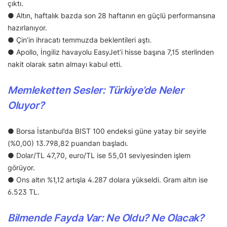
çıktı.
● Altın, haftalık bazda son 28 haftanın en güçlü performansına
hazırlanıyor.
● Çin’in ihracatı temmuzda beklentileri aştı.
● Apollo, İngiliz havayolu EasyJet’i hisse başına 7,15 sterlinden
nakit olarak satın almayı kabul etti.
Memleketten Sesler: Türkiye’de Neler
Oluyor?
● Borsa İstanbul’da BIST 100 endeksi güne yatay bir seyirle
(%0,00) 13.798,82 puandan başladı.
● Dolar/TL 47,70, euro/TL ise 55,01 seviyesinden işlem
görüyor.
● Ons altın %1,12 artışla 4.287 dolara yükseldi. Gram altın ise
6.523 TL.
Bilmende Fayda Var: Ne Oldu? Ne Olacak?