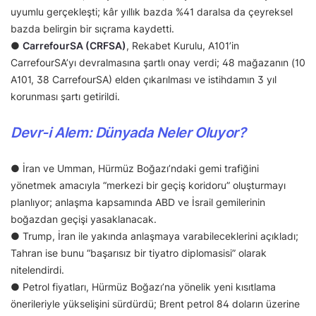
uyumlu gerçekleşti; kâr yıllık bazda %41 daralsa da çeyreksel
bazda belirgin bir sıçrama kaydetti.
●
CarrefourSA (CRFSA)
, Rekabet Kurulu, A101’in
CarrefourSA’yı devralmasına şartlı onay verdi; 48 mağazanın (10
A101, 38 CarrefourSA) elden çıkarılması ve istihdamın 3 yıl
korunması şartı getirildi.
Devr-i Alem: Dünyada Neler Oluyor?
● İran ve Umman, Hürmüz Boğazı’ndaki gemi trafiğini
yönetmek amacıyla “merkezi bir geçiş koridoru” oluşturmayı
planlıyor; anlaşma kapsamında ABD ve İsrail gemilerinin
boğazdan geçişi yasaklanacak.
● Trump, İran ile yakında anlaşmaya varabileceklerini açıkladı;
Tahran ise bunu “başarısız bir tiyatro diplomasisi” olarak
nitelendirdi.
● Petrol fiyatları, Hürmüz Boğazı’na yönelik yeni kısıtlama
önerileriyle yükselişini sürdürdü; Brent petrol 84 doların üzerine