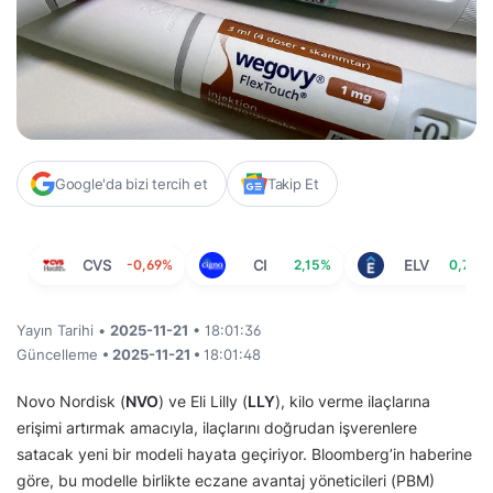
Google'da bizi tercih et
Takip Et
CVS
-0,69%
CI
2,15%
ELV
0,73%
Yayın Tarihi •
2025-11-21
• 18:01:36
Güncelleme
• 2025-11-21 •
18:01:48
Novo Nordisk (
NVO
) ve Eli Lilly (
LLY
), kilo verme ilaçlarına
erişimi artırmak amacıyla, ilaçlarını doğrudan işverenlere
satacak yeni bir modeli hayata geçiriyor. Bloomberg’in haberine
göre, bu modelle birlikte eczane avantaj yöneticileri (PBM)