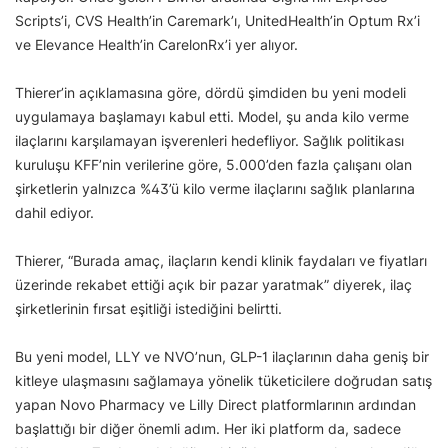
Scripts’i, CVS Health’in Caremark’ı, UnitedHealth’in Optum Rx’i
ve Elevance Health’in CarelonRx’i yer alıyor.
Thierer’in açıklamasına göre, dördü şimdiden bu yeni modeli
uygulamaya başlamayı kabul etti. Model, şu anda kilo verme
ilaçlarını karşılamayan işverenleri hedefliyor. Sağlık politikası
kuruluşu KFF’nin verilerine göre, 5.000’den fazla çalışanı olan
şirketlerin yalnızca %43’ü kilo verme ilaçlarını sağlık planlarına
dahil ediyor.
Thierer, “Burada amaç, ilaçların kendi klinik faydaları ve fiyatları
üzerinde rekabet ettiği açık bir pazar yaratmak” diyerek, ilaç
şirketlerinin fırsat eşitliği istediğini belirtti.
Bu yeni model, LLY ve NVO’nun, GLP-1 ilaçlarının daha geniş bir
kitleye ulaşmasını sağlamaya yönelik tüketicilere doğrudan satış
yapan Novo Pharmacy ve Lilly Direct platformlarının ardından
başlattığı bir diğer önemli adım. Her iki platform da, sadece