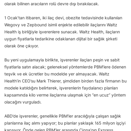
olarak bilinen aracıların rolü devre dışı bırakılacak.
1 Ocak’tan itibaren, iki ilaç devi, obezite tedavisinde kullanılan
Wegovy ve Zepbound isimli enjekte edilebilir ilaçlarını Waltz
Health iş birliğiyle işverenlere sunacak. Waltz Health, ilaçların
uygun fiyatlarla tedarikine odaklanan dijital bir sağlık şirketi
olarak öne çıkıyor.
Bu yeni uygulamayla birlikte, işverenler ilaçları peşin ve sabit
fiyatlarla satın alacak; geleneksel yöntemlerde PBM’lere ödenen
teşvik ve ek ücretler bu modelde yer almayacak. Waltz
Health’in CEO’su Mark Thierer, şimdiden birden fazla firmanın bu
modele katıldığını belirterek, işverenlerin faydalanıcı planları
kapsamında kilo verme ilaçlarına ulaşmak için “en ucuz” yöntem
olacağını vurguladı.
ABD’de işverenler, genellikle PBM’ler aracılığıyla çalışan sağlık
planlarına ilaç alımı yapıyor; bu planlar yaklaşık 165 milyon işçiyi
kapsıyor. Önde gelen PBM’ler arasında Cigna’nın Express