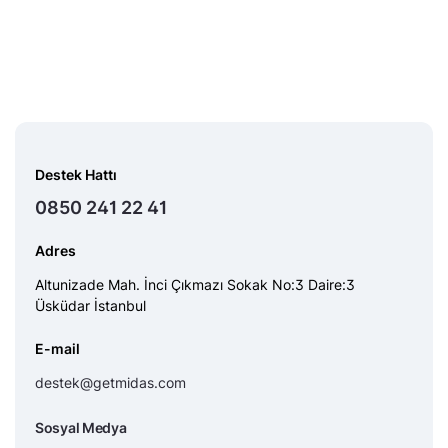
Destek Hattı
0850 241 22 41
Adres
Altunizade Mah. İnci Çıkmazı Sokak No:3 Daire:3
Üsküdar İstanbul
E-mail
destek@getmidas.com
Sosyal Medya