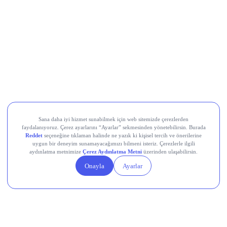
CarrefourSA (CRFSA)
Devr-i Alem: Dünyada Neler Oluyor?