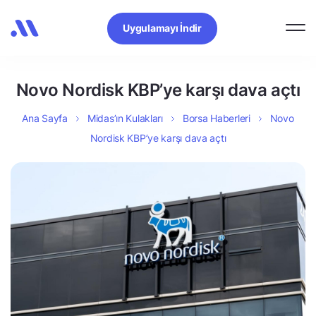
Uygulamayı İndir
Novo Nordisk KBP’ye karşı dava açtı
Ana Sayfa
Midas’ın Kulakları
Borsa Haberleri
Novo
Nordisk KBP’ye karşı dava açtı