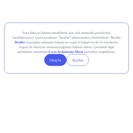
Devr-i Alem: Dünyada Neler Oluyor?