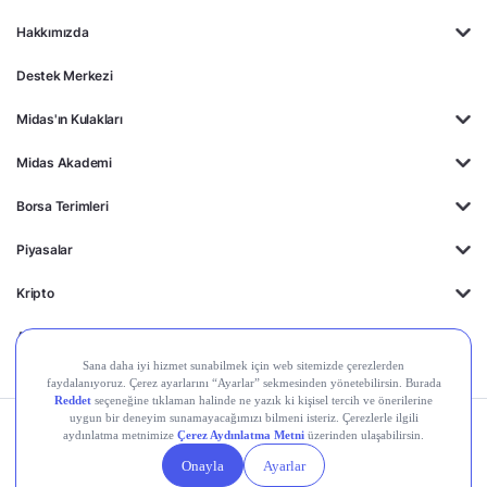
Hakkımızda
Destek Merkezi
Midas'ın Kulakları
Midas Akademi
Borsa Terimleri
Piyasalar
Kripto
Ayrıcalıklar
Kişisel Verilerin
Gizlilik
Yasal
Çerez
Korunması
Politikası
Duyurular
Ayarları