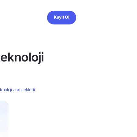
Kayıt Ol
eknoloji
noloji aracı ekledi