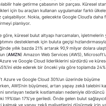
ılabilir hale getirme çabasının bir parçası. Küresel sta
ikleri için bu araçları kullanan uygulamalar farklı ülkel
 çalışabiliyor. Nokia, gelecekte Google Cloud’a daha 
irmeyi planlıyor.
e göre, küresel bulut altyapı harcamaları, işletmelerin
ıtımını desteklemek için buluta geçişi hızlandırmasıyl
eğinde yıllık bazda 21% artarak 90,9 milyar dolara ulaşt
un (
AMZN
) Amazon Web Services (AWS), Microsoft’
 Azure ve Google Cloud liderliklerini sürdürdü ve küres
65%’ini elde ederek bir önceki yıla göre toplamda 24
ft Azure ve Google Cloud 30%’un üzerinde büyüme
ken, AWS’nin büyümesi, artan yapay zekâ talebini ka
ni sınırlayan tedarik kısıtlamaları nedeniyle dördüncü
ki 19%’dan 17%’ye geriledi. Önde gelen bulut sağlayıcıl
i kalmak ve yapay zekâ maliyetlerini düşürmek için y