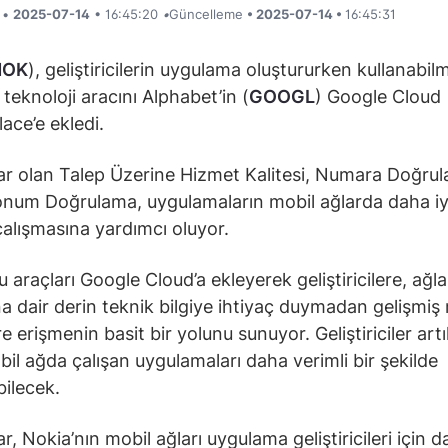
i •
2025-07-14
• 16:45:20
•
Güncelleme
• 2025-07-14 •
16:45:31
NOK
), geliştiricilerin uygulama oluştururken kullanabilm
 teknoloji aracını Alphabet’in (
GOOGL
) Google Cloud
ace’e ekledi.
ar olan Talep Üzerine Hizmet Kalitesi, Numara Doğru
num Doğrulama, uygulamaların mobil ağlarda daha iy
çalışmasına yardımcı oluyor.
 araçları Google Cloud’a ekleyerek geliştiricilere, ağla
ına dair derin teknik bilgiye ihtiyaç duymadan gelişmiş
re erişmenin basit bir yolunu sunuyor. Geliştiriciler art
bil ağda çalışan uygulamaları daha verimli bir şekilde
bilecek.
r, Nokia’nın mobil ağları uygulama geliştiricileri için 