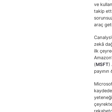
ve kullan
takip ett
sorunsuz
araç get
Canalys’
zekâ dağ
ilk çeyr
Amazon’
(
MSFT
)
payının 
Microso
kaydeder
yeteneği
çeyrekte
rekabetç