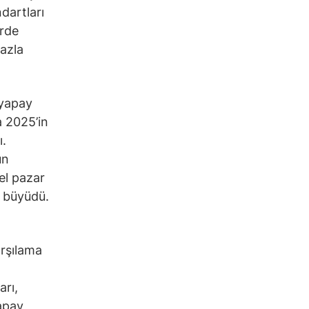
ndartları
erde
fazla
 yapay
a 2025’in
ı.
un
el pazar
% büyüdü.
rşılama
arı,
apay