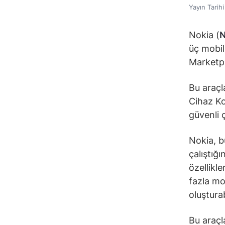
Yayın Tarih
Nokia (
üç mobil
Marketpl
Bu araçl
Cihaz Ko
güvenli 
Nokia, bu
çalıştığ
özellikle
fazla mo
oluştura
Bu araçla