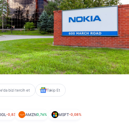
'da bizi tercih et
Takip Et
OGL
-0,83%
AMZN
0,76%
MSFT
-0,08%