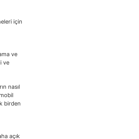
eleri için
lama ve
i ve
rın nasıl
 mobil
ık birden
daha açık